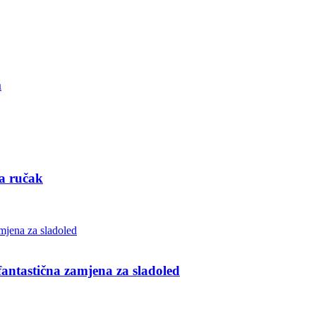
m
za ručak
ntastična zamjena za sladoled