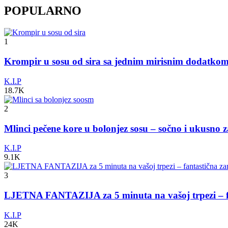
POPULARNO
1
Krompir u sosu od sira sa jednim mirisnim dodatko
K.I.P
18.7K
2
Mlinci pečene kore u bolonjez sosu – sočno i ukusno 
K.I.P
9.1K
3
LJETNA FANTAZIJA za 5 minuta na vašoj trpezi – fa
K.I.P
24K