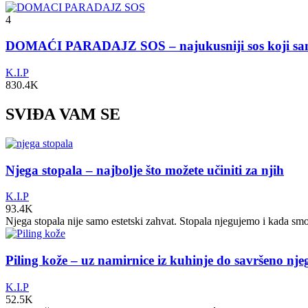
4
DOMAĆI PARADAJZ SOS – najukusniji sos koji s
K.I.P
830.4K
SVIĐA VAM SE
Njega stopala – najbolje što možete učiniti za njih
K.I.P
93.4K
Njega stopala nije samo estetski zahvat. Stopala njegujemo i kada sm
Piling kože – uz namirnice iz kuhinje do savršeno nj
K.I.P
52.5K