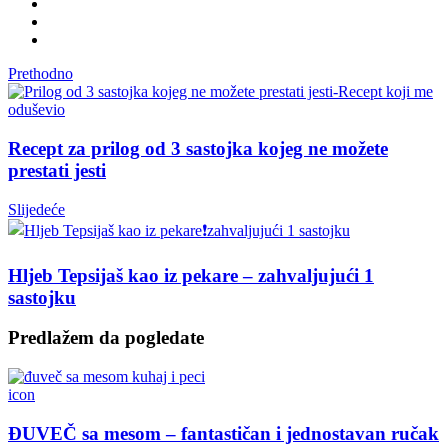
Prethodno
Recept za prilog od 3 sastojka kojeg ne možete
prestati jesti
Slijedeće
Hljeb Tepsijaš kao iz pekare – zahvaljujući 1
sastojku
Predlažem da pogledate
icon
ĐUVEČ sa mesom – fantastičan i jednostavan ručak