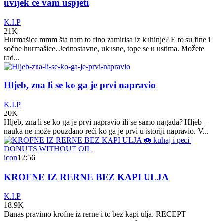
uvijek će vam uspjeti
K.I.P
21K
Hurmašice mmm šta nam to fino zamirisa iz kuhinje? E to su fine i
sočne hurmašice. Jednostavne, ukusne, tope se u ustima. Možete
rad...
Hljeb, zna li se ko ga je prvi napravio
K.I.P
20K
Hljeb, zna li se ko ga je prvi napravio ili se samo nagađa? Hljeb –
nauka ne može pouzdano reći ko ga je prvi u istoriji napravio. V...
icon
12:56
KROFNE IZ RERNE BEZ KAPI ULJA
K.I.P
18.9K
Danas pravimo krofne iz rerne i to bez kapi ulja. RECEPT