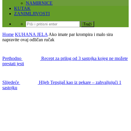
NAMIRNICE
KUTAK
ZANIMLJIVOSTI
Home
KUHANA JELA
Ako imate par krompira i malo sira
napravite ovaj odličan ručak
Prethodno
Recept za prilog od 3 sastojka kojeg ne možete
prestati jesti
Slijedeće
Hljeb Tepsijaš kao iz pekare – zahvaljujući 1
sastojku