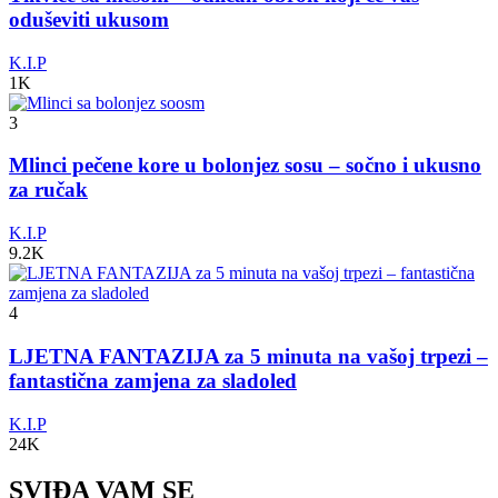
oduševiti ukusom
K.I.P
1K
3
Mlinci pečene kore u bolonjez sosu – sočno i ukusno
za ručak
K.I.P
9.2K
4
LJETNA FANTAZIJA za 5 minuta na vašoj trpezi –
fantastična zamjena za sladoled
K.I.P
24K
SVIĐA VAM SE