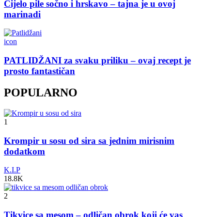
Cijelo pile sočno i hrskavo – tajna je u ovoj
marinadi
icon
PATLIDŽANI za svaku priliku – ovaj recept je
prosto fantastičan
POPULARNO
1
Krompir u sosu od sira sa jednim mirisnim
dodatkom
K.I.P
18.8K
2
Tikvice sa mesom – odličan obrok koji će vas