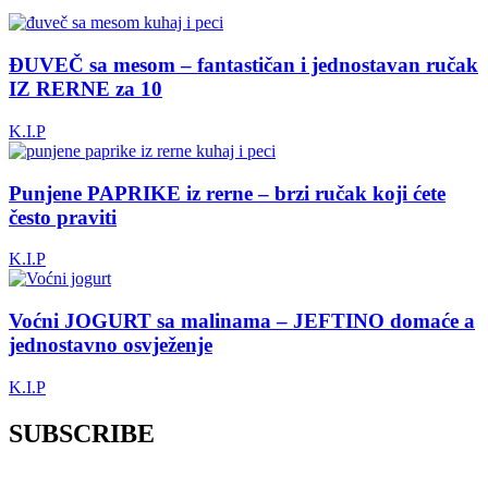
ĐUVEČ sa mesom – fantastičan i jednostavan ručak
IZ RERNE za 10
K.I.P
Punjene PAPRIKE iz rerne – brzi ručak koji ćete
često praviti
K.I.P
Voćni JOGURT sa malinama – JEFTINO domaće a
jednostavno osvježenje
K.I.P
SUBSCRIBE