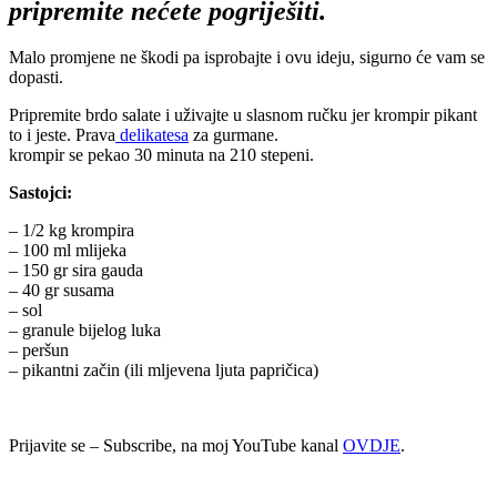
pripremite nećete pogriješiti.
Malo promjene ne škodi pa isprobajte i ovu ideju, sigurno će vam se
dopasti.
Pripremite brdo salate i uživajte u slasnom ručku jer krompir pikant
to i jeste. Prava
delikatesa
za gurmane.
krompir se pekao 30 minuta na 210 stepeni.
Sastojci:
– 1/2 kg krompira
– 100 ml mlijeka
– 150 gr sira gauda
– 40 gr susama
– sol
– granule bijelog luka
– peršun
– pikantni začin (ili mljevena ljuta papričica)
Prijavite se – Subscribe, na moj YouTube kanal
OVDJE
.