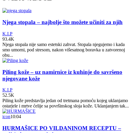
Njega stopala – najbolje što možete učiniti za njih
K.I.P
93.4K
Njega stopala nije samo estetski zahvat. Stopala njegujemo i kada
smo umorni, pod stresom, nakon višesatnog boravka u zatvorenoj
obu...
Piling kože – uz namirnice iz kuhinje do savršeno
njegovane kože
K.I.P
52.5K
Piling kože predstavlja jedan od tretmana pomoću kojeg uklanjamo
ostarjele i mrtve ćelije sa površinskog sloja kože. Uklanjanjem tak...
icon
10:04
HURMAŠICE PO VILDANINOM RECEPTU –