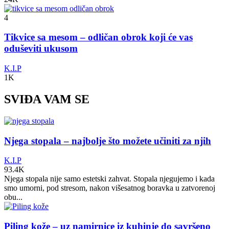
4
Tikvice sa mesom – odličan obrok koji će vas
oduševiti ukusom
K.I.P
1K
SVIĐA VAM SE
Njega stopala – najbolje što možete učiniti za njih
K.I.P
93.4K
Njega stopala nije samo estetski zahvat. Stopala njegujemo i kada
smo umorni, pod stresom, nakon višesatnog boravka u zatvorenoj
obu...
Piling kože – uz namirnice iz kuhinje do savršeno