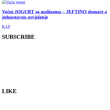
Voćni JOGURT sa malinama – JEFTINO domaće a
jednostavno osvježenje
K.I.P
SUBSCRIBE
LIKE