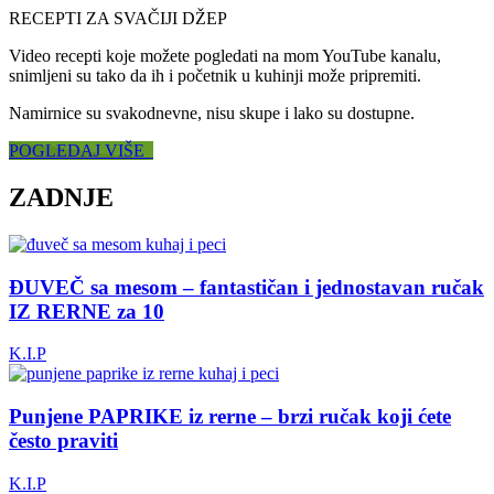
RECEPTI ZA SVAČIJI DŽEP
Video recepti koje možete pogledati na mom YouTube kanalu,
snimljeni su tako da ih i početnik u kuhinji može pripremiti.
Namirnice su svakodnevne, nisu skupe i lako su dostupne.
POGLEDAJ VIŠE
ZADNJE
ĐUVEČ sa mesom – fantastičan i jednostavan ručak
IZ RERNE za 10
K.I.P
Punjene PAPRIKE iz rerne – brzi ručak koji ćete
često praviti
K.I.P