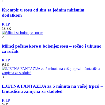
1
Krompir u sosu od sira sa jednim mirisnim
dodatkom
K.I.P
18.8K
2
Mlinci pečene kore u bolonjez sosu – sočno i ukusno
za ručak
K.I.P
9.1K
3
LJETNA FANTAZIJA za 5 minuta na vašoj trpezi –
fantastična zamjena za sladoled
K.I.P
24K