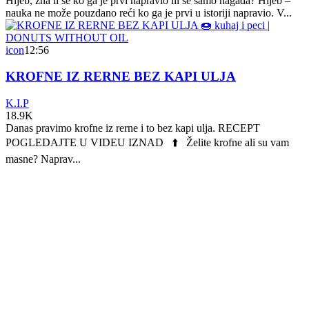
Hljeb, zna li se ko ga je prvi napravio ili se samo nagađa? Hljeb –
nauka ne može pouzdano reći ko ga je prvi u istoriji napravio. V...
icon
12:56
KROFNE IZ RERNE BEZ KAPI ULJA
K.I.P
18.9K
Danas pravimo krofne iz rerne i to bez kapi ulja. RECEPT
POGLEDAJTE U VIDEU IZNAD ⬆️ Želite krofne ali su vam
masne? Naprav...