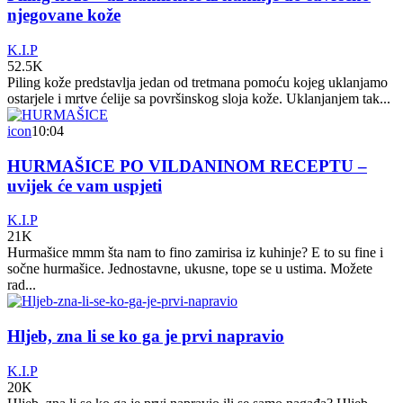
njegovane kože
K.I.P
52.5K
Piling kože predstavlja jedan od tretmana pomoću kojeg uklanjamo
ostarjele i mrtve ćelije sa površinskog sloja kože. Uklanjanjem tak...
icon
10:04
HURMAŠICE PO VILDANINOM RECEPTU –
uvijek će vam uspjeti
K.I.P
21K
Hurmašice mmm šta nam to fino zamirisa iz kuhinje? E to su fine i
sočne hurmašice. Jednostavne, ukusne, tope se u ustima. Možete
rad...
Hljeb, zna li se ko ga je prvi napravio
K.I.P
20K