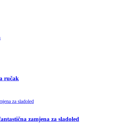
m
za ručak
ntastična zamjena za sladoled