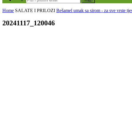
Home
SALATE I PRILOZI
Bešamel umak sa sirom - za sve vrste tje
20241117_120046