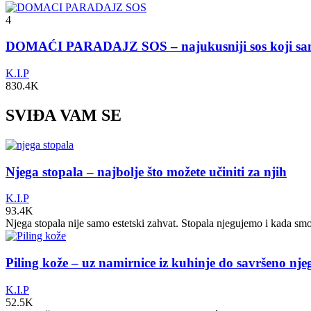
4
DOMAĆI PARADAJZ SOS – najukusniji sos koji s
K.I.P
830.4K
SVIĐA VAM SE
Njega stopala – najbolje što možete učiniti za njih
K.I.P
93.4K
Njega stopala nije samo estetski zahvat. Stopala njegujemo i kada sm
Piling kože – uz namirnice iz kuhinje do savršeno nj
K.I.P
52.5K