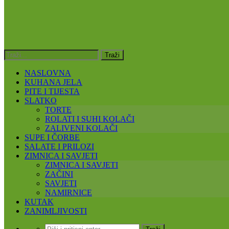
NASLOVNA
KUHANA JELA
PITE I TIJESTA
SLATKO
TORTE
ROLATI I SUHI KOLAČI
ZALIVENI KOLAČI
SUPE I ČORBE
SALATE I PRILOZI
ZIMNICA I SAVJETI
ZIMNICA I SAVJETI
ZAČINI
SAVJETI
NAMIRNICE
KUTAK
ZANIMLJIVOSTI