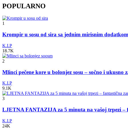
POPULARNO
1
Krompir u sosu od sira sa jednim mirisnim dodatko
K.I.P
18.7K
2
Mlinci pečene kore u bolonjez sosu – sočno i ukusno 
K.I.P
9.1K
3
LJETNA FANTAZIJA za 5 minuta na vašoj trpezi – fa
K.I.P
24K