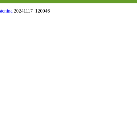
stenina
20241117_120046