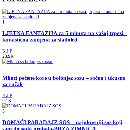
1
LJETNA FANTAZIJA za 5 minuta na vašoj trpezi –
fantastična zamjena za sladoled
K.I.P
23.9K
2
Mlinci pečene kore u bolonjez sosu – sočno i ukusno
za ručak
K.I.P
9.1K
3
DOMAĆI PARADAJZ SOS – najukusniji sos koji
sam do sada probala-BRZA ZIMNICA