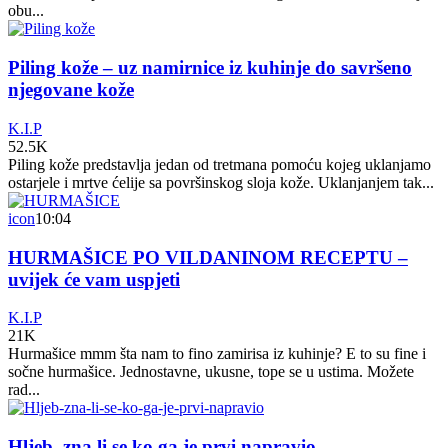
obu...
Piling kože – uz namirnice iz kuhinje do savršeno
njegovane kože
K.I.P
52.5K
Piling kože predstavlja jedan od tretmana pomoću kojeg uklanjamo
ostarjele i mrtve ćelije sa površinskog sloja kože. Uklanjanjem tak...
icon
10:04
HURMAŠICE PO VILDANINOM RECEPTU –
uvijek će vam uspjeti
K.I.P
21K
Hurmašice mmm šta nam to fino zamirisa iz kuhinje? E to su fine i
sočne hurmašice. Jednostavne, ukusne, tope se u ustima. Možete
rad...
Hljeb, zna li se ko ga je prvi napravio