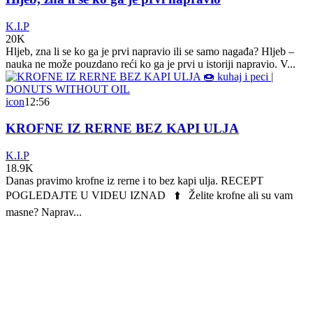
K.I.P
20K
Hljeb, zna li se ko ga je prvi napravio ili se samo nagađa? Hljeb –
nauka ne može pouzdano reći ko ga je prvi u istoriji napravio. V...
icon
12:56
KROFNE IZ RERNE BEZ KAPI ULJA
K.I.P
18.9K
Danas pravimo krofne iz rerne i to bez kapi ulja. RECEPT
POGLEDAJTE U VIDEU IZNAD ⬆️ Želite krofne ali su vam
masne? Naprav...