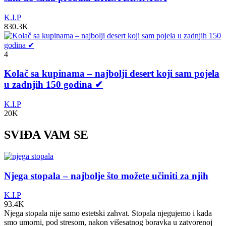
K.I.P
830.3K
4
Kolač sa kupinama – najbolji desert koji sam pojela
u zadnjih 150 godina ✔
K.I.P
20K
SVIĐA VAM SE
Njega stopala – najbolje što možete učiniti za njih
K.I.P
93.4K
Njega stopala nije samo estetski zahvat. Stopala njegujemo i kada
smo umorni, pod stresom, nakon višesatnog boravka u zatvorenoj