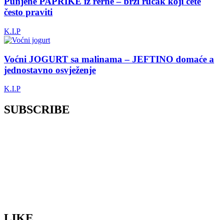
Punjene PAPRIKE iz rerne – brzi ručak koji ćete
često praviti
K.I.P
Voćni JOGURT sa malinama – JEFTINO domaće a
jednostavno osvježenje
K.I.P
SUBSCRIBE
LIKE