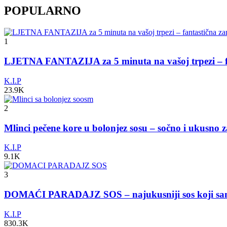
POPULARNO
1
LJETNA FANTAZIJA za 5 minuta na vašoj trpezi – fa
K.I.P
23.9K
2
Mlinci pečene kore u bolonjez sosu – sočno i ukusno 
K.I.P
9.1K
3
DOMAĆI PARADAJZ SOS – najukusniji sos koji s
K.I.P
830.3K