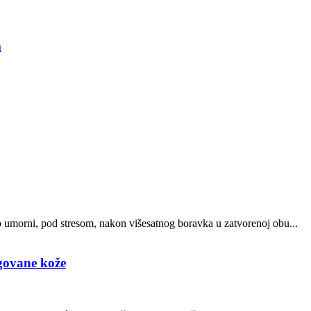
m
o umorni, pod stresom, nakon višesatnog boravka u zatvorenoj obu...
egovane kože