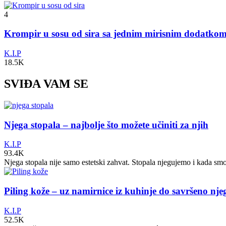
4
Krompir u sosu od sira sa jednim mirisnim dodatko
K.I.P
18.5K
SVIĐA VAM SE
Njega stopala – najbolje što možete učiniti za njih
K.I.P
93.4K
Njega stopala nije samo estetski zahvat. Stopala njegujemo i kada sm
Piling kože – uz namirnice iz kuhinje do savršeno nj
K.I.P
52.5K