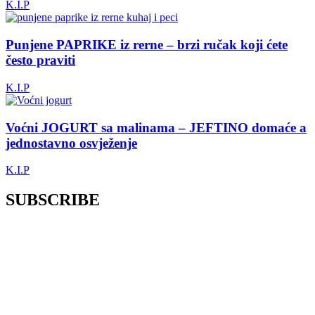
K.I.P
Punjene PAPRIKE iz rerne – brzi ručak koji ćete
često praviti
K.I.P
Voćni JOGURT sa malinama – JEFTINO domaće a
jednostavno osvježenje
K.I.P
SUBSCRIBE