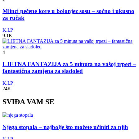
Mlinci pečene kore u bolonjez sosu – sočno i ukusno
za ručak
K.I.P
9.1K
4
LJETNA FANTAZIJA za 5 minuta na vašoj trpezi –
fantastična zamjena za sladoled
K.I.P
24K
SVIĐA VAM SE
Njega stopala – najbolje što možete učiniti za njih
K.I.P