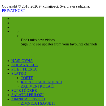
Copyright © 2018-2026 @kuhajipeci. Sva prava zadržana.
PRIVATNOST
Don't miss new videos
Sign in to see updates from your favourite channels
NASLOVNA
KUHANA JELA
PITE I TIJESTA
SLATKO
TORTE
ROLATI I SUHI KOLAČI
ZALIVENI KOLAČI
SUPE I ČORBE
SALATE I PRILOZI
ZIMNICA I SAVJETI
ZIMNICA I SAVJETI