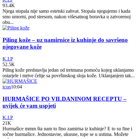
93.4K
Njega stopala nije samo estetski zahvat. Stopala njegujemo i kada
smo umorni, pod stresom, nakon višesatnog boravka u zatvorenoj
obu...
Piling kože – uz namirnice iz kuhinje do savršeno
njegovane kože
K.I.P
52.5K
Piling kože predstavlja jedan od tretmana pomoću kojeg uklanjamo
ostarjele i mrtve ćelije sa površinskog sloja kože. Uklanjanjem tak...
icon
10:04
HURMAŠICE PO VILDANINOM RECEPTU –
uvijek će vam uspjeti
K.I.P
21K
Hurmašice mmm šta nam to fino zamirisa iz kuhinje? E to su fine i
sočne hurmašice. Jednostavne, ukusne, tope se u ustima. Možete