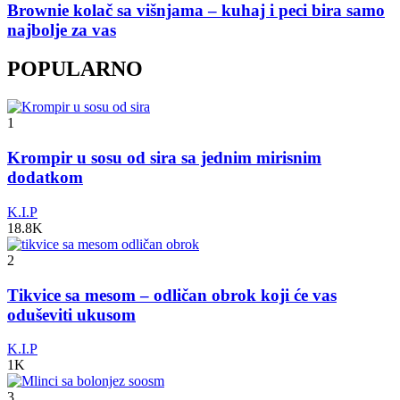
Brownie kolač sa višnjama – kuhaj i peci bira samo
najbolje za vas
POPULARNO
1
Krompir u sosu od sira sa jednim mirisnim
dodatkom
K.I.P
18.8K
2
Tikvice sa mesom – odličan obrok koji će vas
oduševiti ukusom
K.I.P
1K
3