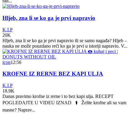
rad...
Hljeb, zna li se ko ga je prvi napravio
K.I.P
20K
Hljeb, zna li se ko ga je prvi napravio ili se samo nagađa? Hljeb –
nauka ne može pouzdano reći ko ga je prvi u istoriji napravio. V...
icon
12:56
KROFNE IZ RERNE BEZ KAPI ULJA
K.I.P
18.9K
Danas pravimo krofne iz rerne i to bez kapi ulja. RECEPT
POGLEDAJTE U VIDEU IZNAD ⬆️ Želite krofne ali su vam
masne? Naprav...