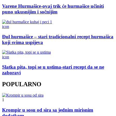
Varene Hurmašice-ovaj trik će hurmašice učiniti
puno ukusnijim i sočnijim
icon
Đul hurmašice – stari tradicionalni recept hurmašica
koji svima uspijeva
icon
Slatka pita, topi se u ustima-stari recept da se ne
zaboravi
POPULARNO
1
Krompir u sosu od sira sa jednim mirisnim
dodatkom