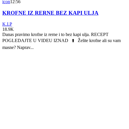
icon
12:56
KROFNE IZ RERNE BEZ KAPI ULJA
K.I.P
18.9K
Danas pravimo krofne iz rerne i to bez kapi ulja. RECEPT
POGLEDAJTE U VIDEU IZNAD ⬆️ Želite krofne ali su vam
masne? Naprav...