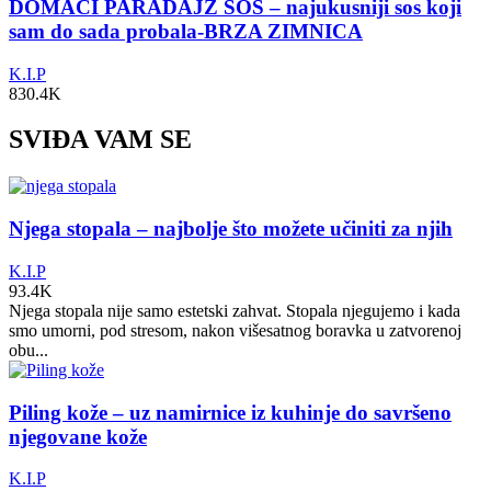
DOMAĆI PARADAJZ SOS – najukusniji sos koji
sam do sada probala-BRZA ZIMNICA
K.I.P
830.4K
SVIĐA VAM SE
Njega stopala – najbolje što možete učiniti za njih
K.I.P
93.4K
Njega stopala nije samo estetski zahvat. Stopala njegujemo i kada
smo umorni, pod stresom, nakon višesatnog boravka u zatvorenoj
obu...
Piling kože – uz namirnice iz kuhinje do savršeno
njegovane kože
K.I.P