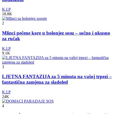
K.I.P
18.8K
2
Mlinci pečene kore u bolonjez sosu – sočno i ukusno
za ručak
K.I.P
9.1K
3
LJETNA FANTAZIJA za 5 minuta na vašoj trpezi –
fantastična zamjena za sladoled
K.I.P
24K
4