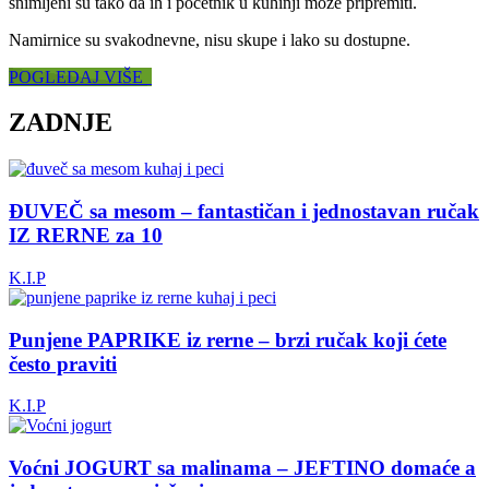
snimljeni su tako da ih i početnik u kuhinji može pripremiti.
Namirnice su svakodnevne, nisu skupe i lako su dostupne.
POGLEDAJ VIŠE
ZADNJE
ĐUVEČ sa mesom – fantastičan i jednostavan ručak
IZ RERNE za 10
K.I.P
Punjene PAPRIKE iz rerne – brzi ručak koji ćete
često praviti
K.I.P
Voćni JOGURT sa malinama – JEFTINO domaće a