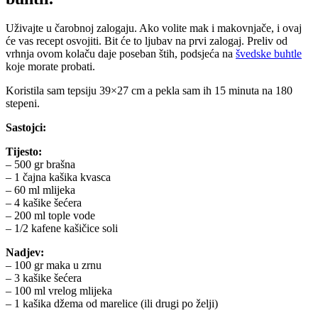
Uživajte u čarobnoj zalogaju. Ako volite mak i makovnjače, i ovaj
će vas recept osvojiti. Bit će to ljubav na prvi zalogaj. Preliv od
vrhnja ovom kolaču daje poseban štih, podsjeća na
švedske buhtle
koje morate probati.
Koristila sam tepsiju 39×27 cm a pekla sam ih 15 minuta na 180
stepeni.
Sastojci:
Tijesto:
– 500 gr brašna
– 1 čajna kašika kvasca
– 60 ml mlijeka
– 4 kašike šećera
– 200 ml tople vode
– 1/2 kafene kašičice soli
Nadjev:
– 100 gr maka u zrnu
– 3 kašike šećera
– 100 ml vrelog mlijeka
– 1 kašika džema od marelice (ili drugi po želji)