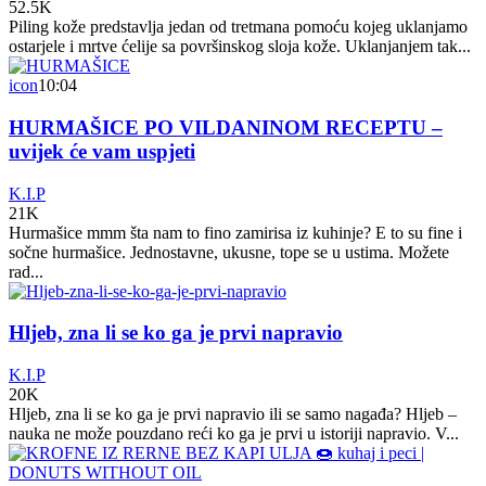
52.5K
Piling kože predstavlja jedan od tretmana pomoću kojeg uklanjamo
ostarjele i mrtve ćelije sa površinskog sloja kože. Uklanjanjem tak...
icon
10:04
HURMAŠICE PO VILDANINOM RECEPTU –
uvijek će vam uspjeti
K.I.P
21K
Hurmašice mmm šta nam to fino zamirisa iz kuhinje? E to su fine i
sočne hurmašice. Jednostavne, ukusne, tope se u ustima. Možete
rad...
Hljeb, zna li se ko ga je prvi napravio
K.I.P
20K
Hljeb, zna li se ko ga je prvi napravio ili se samo nagađa? Hljeb –
nauka ne može pouzdano reći ko ga je prvi u istoriji napravio. V...