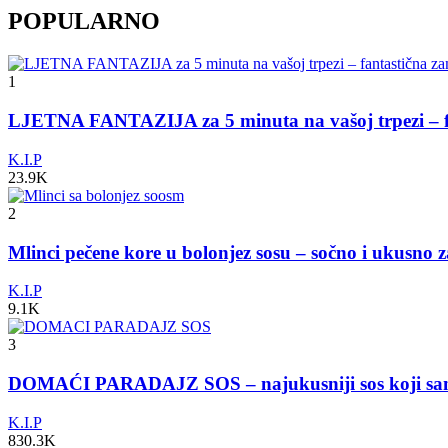
POPULARNO
1
LJETNA FANTAZIJA za 5 minuta na vašoj trpezi – fa
K.I.P
23.9K
2
Mlinci pečene kore u bolonjez sosu – sočno i ukusno 
K.I.P
9.1K
3
DOMAĆI PARADAJZ SOS – najukusniji sos koji s
K.I.P
830.3K