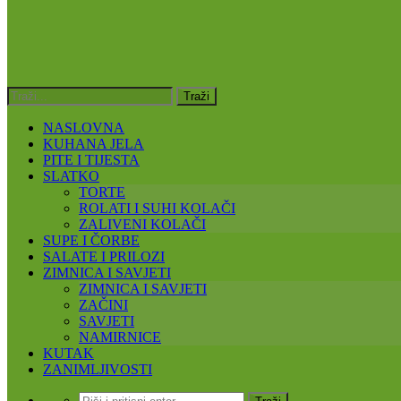
NASLOVNA
KUHANA JELA
PITE I TIJESTA
SLATKO
TORTE
ROLATI I SUHI KOLAČI
ZALIVENI KOLAČI
SUPE I ČORBE
SALATE I PRILOZI
ZIMNICA I SAVJETI
ZIMNICA I SAVJETI
ZAČINI
SAVJETI
NAMIRNICE
KUTAK
ZANIMLJIVOSTI