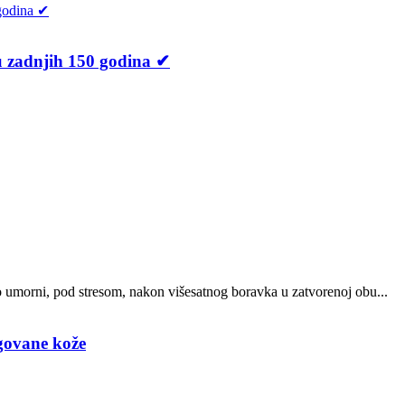
 u zadnjih 150 godina ✔
o umorni, pod stresom, nakon višesatnog boravka u zatvorenoj obu...
egovane kože