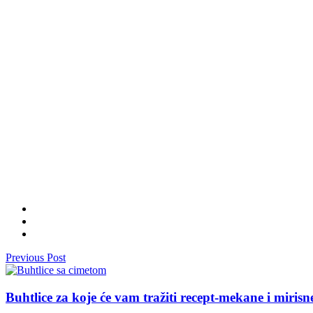
Previous Post
Buhtlice za koje će vam tražiti recept-mekane i mirisn