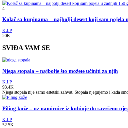
4
Kolač sa kupinama – najbolji desert koji sam pojela
K.I.P
20K
SVIĐA VAM SE
Njega stopala – najbolje što možete učiniti za njih
K.I.P
93.4K
Njega stopala nije samo estetski zahvat. Stopala njegujemo i kada sm
Piling kože – uz namirnice iz kuhinje do savršeno nj
K.I.P
52.5K