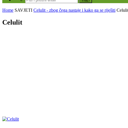
Home
SAVJETI
Celulit - zbog čega nastaje i kako ga se riješiti
Celuli
Celulit