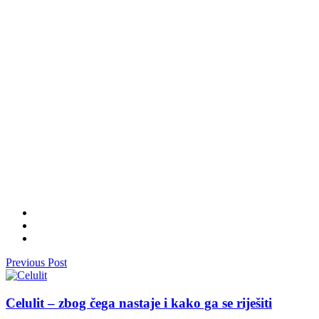
Previous Post
Celulit – zbog čega nastaje i kako ga se riješiti