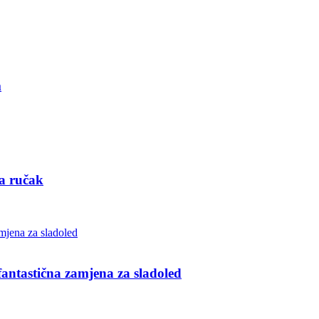
m
za ručak
ntastična zamjena za sladoled