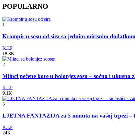
POPULARNO
1
Krompir u sosu od sira sa jednim mirisnim dodatko
K.I.P
18.8K
2
Mlinci pečene kore u bolonjez sosu – sočno i ukusno 
K.I.P
9.1K
3
LJETNA FANTAZIJA za 5 minuta na vašoj trpezi – fa
K.I.P
24K