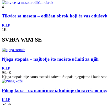
4
Tikvice sa mesom – odličan obrok koji će vas odušev
K.I.P
1K
SVIĐA VAM SE
Njega stopala – najbolje što možete učiniti za njih
K.I.P
93.4K
Njega stopala nije samo estetski zahvat. Stopala njegujemo i kada sm
Piling kože – uz namirnice iz kuhinje do savršeno nj
K.I.P
52.5K