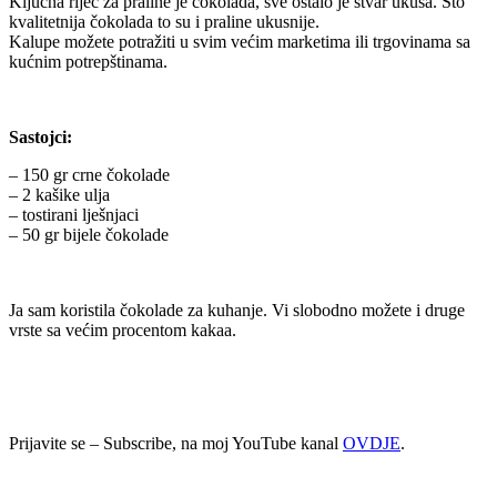
Ključna riječ za praline je čokolada, sve ostalo je stvar ukusa. Što
kvalitetnija čokolada to su i praline ukusnije.
Kalupe možete potražiti u svim većim marketima ili trgovinama sa
kućnim potrepštinama.
Sastojci:
– 150 gr crne čokolade
– 2 kašike ulja
– tostirani lješnjaci
– 50 gr bijele čokolade
Ja sam koristila čokolade za kuhanje. Vi slobodno možete i druge
vrste sa većim procentom kakaa.
Prijavite se – Subscribe, na moj YouTube kanal
OVDJE
.