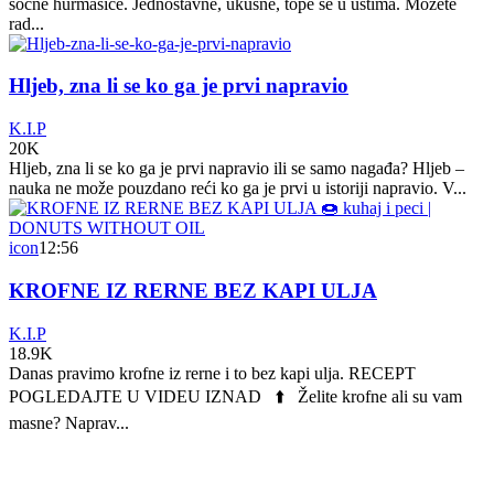
sočne hurmašice. Jednostavne, ukusne, tope se u ustima. Možete
rad...
Hljeb, zna li se ko ga je prvi napravio
K.I.P
20K
Hljeb, zna li se ko ga je prvi napravio ili se samo nagađa? Hljeb –
nauka ne može pouzdano reći ko ga je prvi u istoriji napravio. V...
icon
12:56
KROFNE IZ RERNE BEZ KAPI ULJA
K.I.P
18.9K
Danas pravimo krofne iz rerne i to bez kapi ulja. RECEPT
POGLEDAJTE U VIDEU IZNAD ⬆️ Želite krofne ali su vam
masne? Naprav...