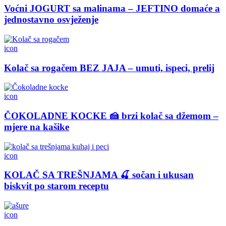
Voćni JOGURT sa malinama – JEFTINO domaće a
jednostavno osvježenje
icon
Kolač sa rogačem BEZ JAJA – umuti, ispeci, prelij
icon
ČOKOLADNE KOCKE 🍰 brzi kolač sa džemom –
mjere na kašike
icon
KOLAČ SA TREŠNJAMA 🍒 sočan i ukusan
biskvit po starom receptu
icon