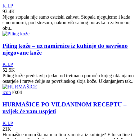
K.I.P
93.4K
Njega stopala nije samo estetski zahvat. Stopala njegujemo i kada
smo umorni, pod stresom, nakon višesatnog boravka u zatvorenoj
obu...
Piling kože – uz namirnice iz kuhinje do savršeno
njegovane kože
K.I.P
52.5K
Piling kože predstavlja jedan od tretmana pomoću kojeg uklanjamo
ostarjele i mrtve ćelije sa površinskog sloja kože. Uklanjanjem tak...
icon
10:04
HURMAŠICE PO VILDANINOM RECEPTU –
uvijek će vam uspjeti
K.I.P
21K
Hurmašice mmm šta nam to fino zamirisa iz kuhinje? E to su fine i