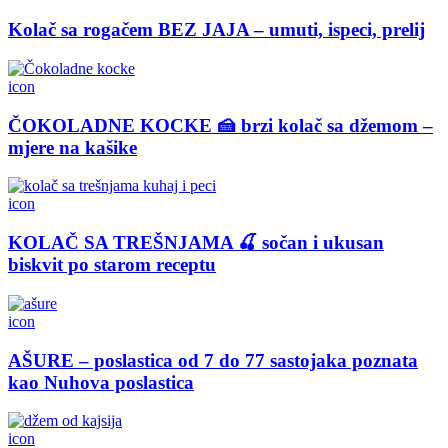
Kolač sa rogačem BEZ JAJA – umuti, ispeci, prelij
icon
ČOKOLADNE KOCKE 🍰 brzi kolač sa džemom –
mjere na kašike
icon
KOLAČ SA TREŠNJAMA 🍒 sočan i ukusan
biskvit po starom receptu
icon
AŠURE – poslastica od 7 do 77 sastojaka poznata
kao Nuhova poslastica
icon