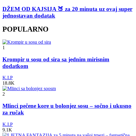
DŽEM OD KAJSIJA 🍑 za 20 minuta uz ovaj super
jednostavan dodatak
POPULARNO
1
Krompir u sosu od sira sa jednim mirisnim
dodatkom
K.I.P
18.8K
2
Mlinci pečene kore u bolonjez sosu – sočno i ukusno
za ručak
K.I.P
9.1K