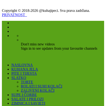
Copyright © 2018-2026 @kuhajipeci. Sva prava zadržana.
PRIVATNOST
Don't miss new videos
Sign in to see updates from your favourite channels
NASLOVNA
KUHANA JELA
PITE I TIJESTA
SLATKO
TORTE
ROLATI I SUHI KOLAČI
ZALIVENI KOLAČI
SUPE I ČORBE
SALATE I PRILOZI
ZIMNICA I SAVJETI