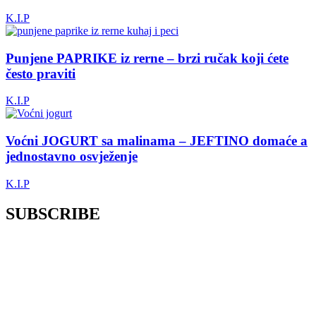
K.I.P
Punjene PAPRIKE iz rerne – brzi ručak koji ćete
često praviti
K.I.P
Voćni JOGURT sa malinama – JEFTINO domaće a
jednostavno osvježenje
K.I.P
SUBSCRIBE