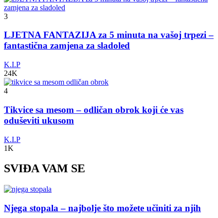
3
LJETNA FANTAZIJA za 5 minuta na vašoj trpezi –
fantastična zamjena za sladoled
K.I.P
24K
4
Tikvice sa mesom – odličan obrok koji će vas
oduševiti ukusom
K.I.P
1K
SVIĐA VAM SE
Njega stopala – najbolje što možete učiniti za njih