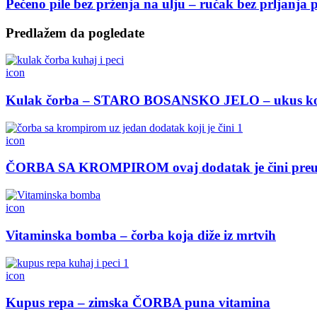
Pečeno pile bez prženja na ulju – ručak bez prljanja 
Predlažem da pogledate
icon
Kulak čorba – STARO BOSANSKO JELO – ukus koj
icon
ČORBA SA KROMPIROM ovaj dodatak je čini pre
icon
Vitaminska bomba – čorba koja diže iz mrtvih
icon
Kupus repa – zimska ČORBA puna vitamina