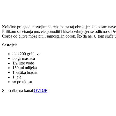
Količine prilagodite svojim potrebama za taj obrok jer, kako sam navel
Prilikom serviranja možete ponuditi i kiselo vrhnje jer se odlično slaž
Čorba od blitve može biti i samostalan obrok, što da ne. U tom slučaj
Sastojci:
oko 200 gr blitve
50 gr maslaca
1/2 litre vode
150 ml mlijeka
1 kašika brašna
1 jaje
so po ukusu
Subscribe na kanal
OVDJE
.