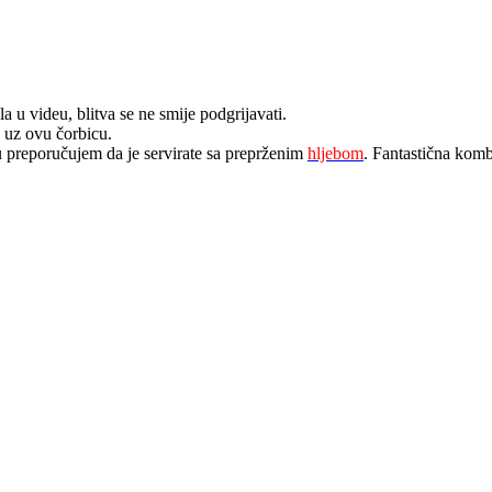
a u videu, blitva se ne smije podgrijavati.
e uz ovu čorbicu.
u preporučujem da je servirate sa preprženim
hljebom
. Fantastična komb