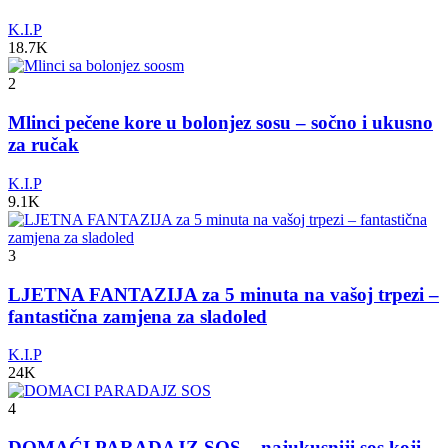
K.I.P
18.7K
2
Mlinci pečene kore u bolonjez sosu – sočno i ukusno
za ručak
K.I.P
9.1K
3
LJETNA FANTAZIJA za 5 minuta na vašoj trpezi –
fantastična zamjena za sladoled
K.I.P
24K
4
DOMAĆI PARADAJZ SOS – najukusniji sos koji