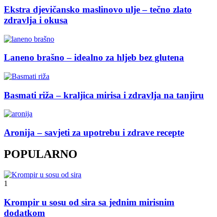
Ekstra djevičansko maslinovo ulje – tečno zlato
zdravlja i okusa
Laneno brašno – idealno za hljeb bez glutena
Basmati riža – kraljica mirisa i zdravlja na tanjiru
Aronija – savjeti za upotrebu i zdrave recepte
POPULARNO
1
Krompir u sosu od sira sa jednim mirisnim
dodatkom