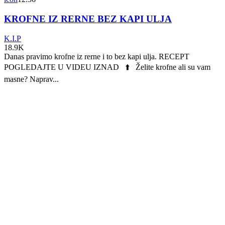
KROFNE IZ RERNE BEZ KAPI ULJA
K.I.P
18.9K
Danas pravimo krofne iz rerne i to bez kapi ulja. RECEPT
POGLEDAJTE U VIDEU IZNAD ⬆️ Želite krofne ali su vam
masne? Naprav...