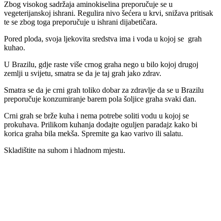
Zbog visokog sadržaja aminokiselina preporučuje se u
vegeterijanskoj ishrani. Regulira nivo šećera u krvi, snižava pritisak
te se zbog toga preporučuje u ishrani dijabetičara.
Pored ploda, svoja ljekovita sredstva ima i voda u kojoj se grah
kuhao.
U Brazilu, gdje raste više crnog graha nego u bilo kojoj drugoj
zemlji u svijetu, smatra se da je taj grah jako zdrav.
Smatra se da je crni grah toliko dobar za zdravlje da se u Brazilu
preporučuje konzumiranje barem pola šoljice graha svaki dan.
Crni grah se brže kuha i nema potrebe soliti vodu u kojoj se
prokuhava. Prilikom kuhanja dodajte oguljen paradajz kako bi
korica graha bila mekša. Spremite ga kao varivo ili salatu.
Skladištite na suhom i hladnom mjestu.