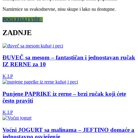
Namirnice su svakodnevne, nisu skupe i lako su dostupne.
POGLEDAJ VIŠE
ZADNJE
ĐUVEČ sa mesom – fantastičan i jednostavan ručak
IZ RERNE za 10
K.I.P
Punjene PAPRIKE iz rerne – brzi ručak koji ćete
često praviti
K.I.P
Voćni JOGURT sa malinama – JEFTINO domaće a
jednostavno osvježenje