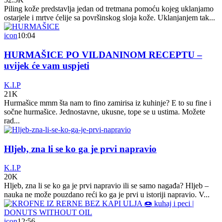
Piling kože predstavlja jedan od tretmana pomoću kojeg uklanjamo
ostarjele i mrtve ćelije sa površinskog sloja kože. Uklanjanjem tak...
icon
10:04
HURMAŠICE PO VILDANINOM RECEPTU –
uvijek će vam uspjeti
K.I.P
21K
Hurmašice mmm šta nam to fino zamirisa iz kuhinje? E to su fine i
sočne hurmašice. Jednostavne, ukusne, tope se u ustima. Možete
rad...
Hljeb, zna li se ko ga je prvi napravio
K.I.P
20K
Hljeb, zna li se ko ga je prvi napravio ili se samo nagađa? Hljeb –
nauka ne može pouzdano reći ko ga je prvi u istoriji napravio. V...
icon
12:56