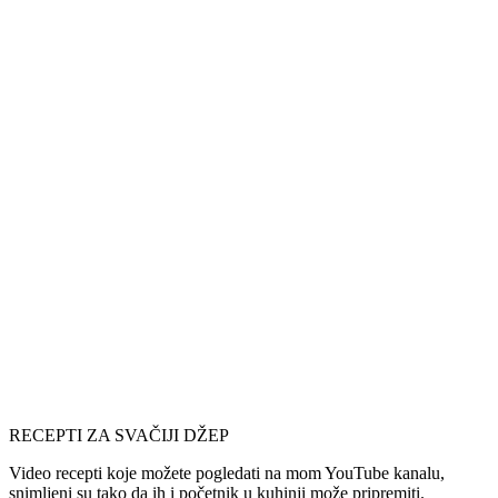
RECEPTI ZA SVAČIJI DŽEP
Video recepti koje možete pogledati na mom YouTube kanalu,
snimljeni su tako da ih i početnik u kuhinji može pripremiti.