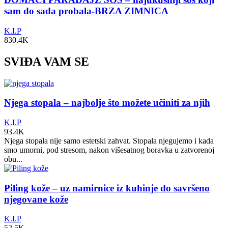
sam do sada probala-BRZA ZIMNICA
K.I.P
830.4K
SVIĐA VAM SE
Njega stopala – najbolje što možete učiniti za njih
K.I.P
93.4K
Njega stopala nije samo estetski zahvat. Stopala njegujemo i kada
smo umorni, pod stresom, nakon višesatnog boravka u zatvorenoj
obu...
Piling kože – uz namirnice iz kuhinje do savršeno
njegovane kože
K.I.P
52.5K