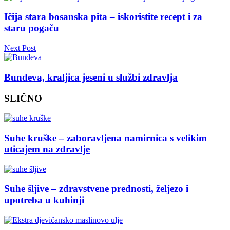
Ičija stara bosanska pita – iskoristite recept i za
staru pogaču
Next Post
Bundeva, kraljica jeseni u službi zdravlja
SLIČNO
Suhe kruške – zaboravljena namirnica s velikim
uticajem na zdravlje
Suhe šljive – zdravstvene prednosti, željezo i
upotreba u kuhinji