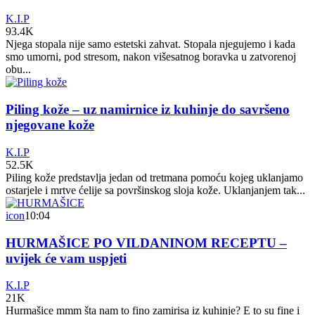
K.I.P
93.4K
Njega stopala nije samo estetski zahvat. Stopala njegujemo i kada
smo umorni, pod stresom, nakon višesatnog boravka u zatvorenoj
obu...
Piling kože – uz namirnice iz kuhinje do savršeno
njegovane kože
K.I.P
52.5K
Piling kože predstavlja jedan od tretmana pomoću kojeg uklanjamo
ostarjele i mrtve ćelije sa površinskog sloja kože. Uklanjanjem tak...
icon
10:04
HURMAŠICE PO VILDANINOM RECEPTU –
uvijek će vam uspjeti
K.I.P
21K
Hurmašice mmm šta nam to fino zamirisa iz kuhinje? E to su fine i