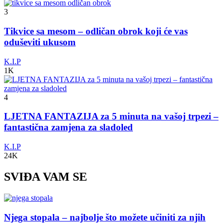
3
Tikvice sa mesom – odličan obrok koji će vas
oduševiti ukusom
K.I.P
1K
4
LJETNA FANTAZIJA za 5 minuta na vašoj trpezi –
fantastična zamjena za sladoled
K.I.P
24K
SVIĐA VAM SE
Njega stopala – najbolje što možete učiniti za njih