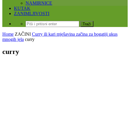
NAMIRNICE
KUTAK
ZANIMLJIVOSTI
Home
ZAČINI
Curry ili kari mješavina začina za bogatiji ukus
mnogih jela
curry
curry