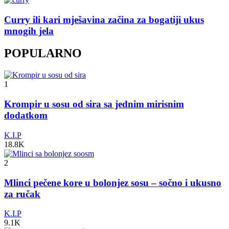
Curry ili kari mješavina začina za bogatiji ukus
mnogih jela
POPULARNO
1
Krompir u sosu od sira sa jednim mirisnim
dodatkom
K.I.P
18.8K
2
Mlinci pečene kore u bolonjez sosu – sočno i ukusno
za ručak
K.I.P
9.1K