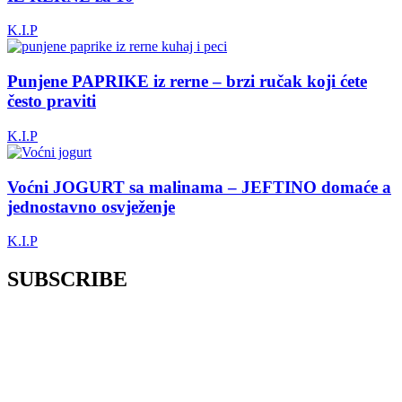
K.I.P
Punjene PAPRIKE iz rerne – brzi ručak koji ćete
često praviti
K.I.P
Voćni JOGURT sa malinama – JEFTINO domaće a
jednostavno osvježenje
K.I.P
SUBSCRIBE