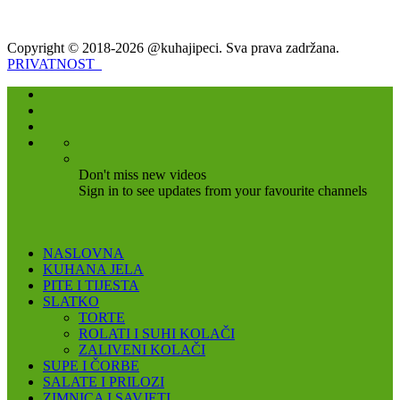
Copyright © 2018-2026 @kuhajipeci. Sva prava zadržana.
PRIVATNOST
Don't miss new videos
Sign in to see updates from your favourite channels
NASLOVNA
KUHANA JELA
PITE I TIJESTA
SLATKO
TORTE
ROLATI I SUHI KOLAČI
ZALIVENI KOLAČI
SUPE I ČORBE
SALATE I PRILOZI
ZIMNICA I SAVJETI