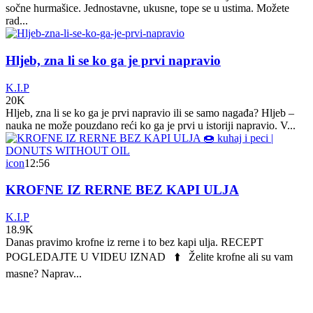
sočne hurmašice. Jednostavne, ukusne, tope se u ustima. Možete
rad...
Hljeb, zna li se ko ga je prvi napravio
K.I.P
20K
Hljeb, zna li se ko ga je prvi napravio ili se samo nagađa? Hljeb –
nauka ne može pouzdano reći ko ga je prvi u istoriji napravio. V...
icon
12:56
KROFNE IZ RERNE BEZ KAPI ULJA
K.I.P
18.9K
Danas pravimo krofne iz rerne i to bez kapi ulja. RECEPT
POGLEDAJTE U VIDEU IZNAD ⬆️ Želite krofne ali su vam
masne? Naprav...