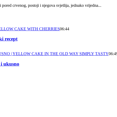
 pored crvenog, postoji i njegova svjetlija, jednako vrijedna...
06:44
i recept
06:4
i ukusno