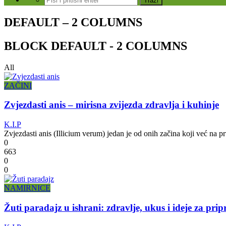
DEFAULT – 2 COLUMNS
BLOCK DEFAULT - 2 COLUMNS
All
ZAČINI
Zvjezdasti anis – mirisna zvijezda zdravlja i kuhinje
K.I.P
Zvjezdasti anis (Illicium verum) jedan je od onih začina koji već na pr
0
663
0
0
NAMIRNICE
Žuti paradajz u ishrani: zdravlje, ukus i ideje za pri