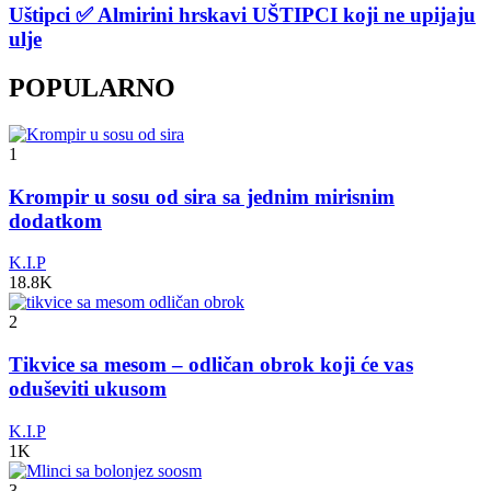
Uštipci ✅ Almirini hrskavi UŠTIPCI koji ne upijaju
ulje
POPULARNO
1
Krompir u sosu od sira sa jednim mirisnim
dodatkom
K.I.P
18.8K
2
Tikvice sa mesom – odličan obrok koji će vas
oduševiti ukusom
K.I.P
1K
3