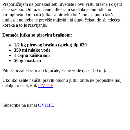
Preporučujem da ponekad sebi uvedete i ovu vrstu brašna i osjetit
ćete razliku. Od razvučene jufke sam smotala jednu odličnu
krompirušu. Domaća jufka sa pirovim brašnom se puno lakše
umijesi i ne treba je previše mijesiti niti dugo čekati do slijedećeg
koraka a to je razvijanje.
Domaća jufka sa pirovim brašnom:
1/2 kg pirovog brašna (spelta) tip 630
350 ml mlake vode
1 čajna kašika soli
50 gr maslaca
Pitu sam zalila sa malo ključale, slane vode (cca 150 ml).
Ukoliko želite naučiti praviti običnu jufku onda ne propustite moj
detaljni recept, klik
OVDJE
.
Subscribe na kanal
OVDJE
.