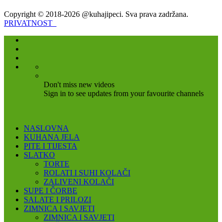
Copyright © 2018-2026 @kuhajipeci. Sva prava zadržana.
PRIVATNOST
Don't miss new videos
Sign in to see updates from your favourite channels
NASLOVNA
KUHANA JELA
PITE I TIJESTA
SLATKO
TORTE
ROLATI I SUHI KOLAČI
ZALIVENI KOLAČI
SUPE I ČORBE
SALATE I PRILOZI
ZIMNICA I SAVJETI
ZIMNICA I SAVJETI