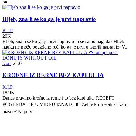
rad...
Hljeb, zna li se ko ga je prvi napravio
K.I.P
20K
Hljeb, zna li se ko ga je prvi napravio ili se samo nagađa? Hljeb –
nauka ne može pouzdano reći ko ga je prvi u istoriji napravio. V...
icon
12:56
KROFNE IZ RERNE BEZ KAPI ULJA
K.I.P
18.9K
Danas pravimo krofne iz rerne i to bez kapi ulja. RECEPT
POGLEDAJTE U VIDEU IZNAD ⬆️ Želite krofne ali su vam
masne? Naprav...