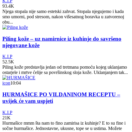
K.I.P
93.4K
Njega stopala nije samo estetski zahvat. Stopala njegujemo i kada
smo umorni, pod stresom, nakon višesatnog boravka u zatvorenoj
obu...
Piling kože – uz namirnice iz kuhinje do savršeno
njegovane kože
K.I.P
52.5K
Piling kože predstavlja jedan od tretmana pomoću kojeg uklanjamo
ostarjele i mrtve ćelije sa površinskog sloja kože. Uklanjanjem tak...
icon
10:04
HURMAŠICE PO VILDANINOM RECEPTU –
uvijek će vam uspjeti
K.I.P
21K
Hurmašice mmm šta nam to fino zamirisa iz kuhinje? E to su fine i
sočne hurmašice. Jednostavne, ukusne, tope se u ustima. Možete