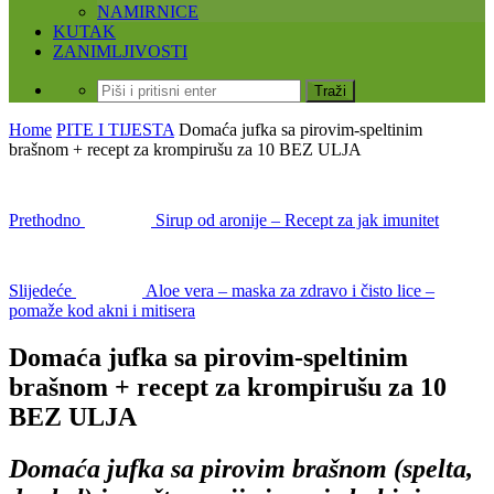
NAMIRNICE
KUTAK
ZANIMLJIVOSTI
Home
PITE I TIJESTA
Domaća jufka sa pirovim-speltinim
brašnom + recept za krompirušu za 10 BEZ ULJA
Prethodno
Sirup od aronije – Recept za jak imunitet
Slijedeće
Aloe vera – maska za zdravo i čisto lice –
pomaže kod akni i mitisera
Domaća jufka sa pirovim-speltinim
brašnom + recept za krompirušu za 10
BEZ ULJA
Domaća jufka sa pirovim brašnom (spelta,