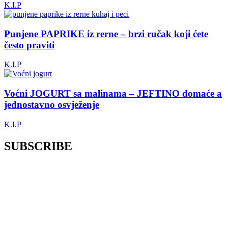
K.I.P
Punjene PAPRIKE iz rerne – brzi ručak koji ćete
često praviti
K.I.P
Voćni JOGURT sa malinama – JEFTINO domaće a
jednostavno osvježenje
K.I.P
SUBSCRIBE