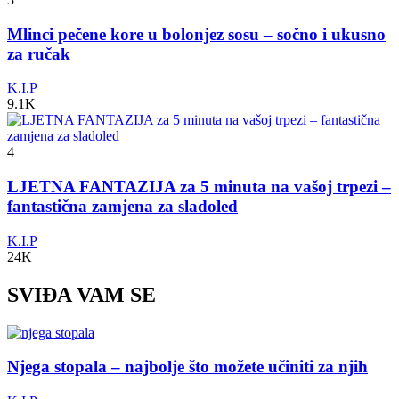
Mlinci pečene kore u bolonjez sosu – sočno i ukusno
za ručak
K.I.P
9.1K
4
LJETNA FANTAZIJA za 5 minuta na vašoj trpezi –
fantastična zamjena za sladoled
K.I.P
24K
SVIĐA VAM SE
Njega stopala – najbolje što možete učiniti za njih