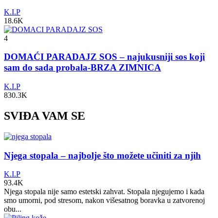
K.I.P
18.6K
4
DOMAĆI PARADAJZ SOS – najukusniji sos koji
sam do sada probala-BRZA ZIMNICA
K.I.P
830.3K
SVIĐA VAM SE
Njega stopala – najbolje što možete učiniti za njih
K.I.P
93.4K
Njega stopala nije samo estetski zahvat. Stopala njegujemo i kada
smo umorni, pod stresom, nakon višesatnog boravka u zatvorenoj
obu...