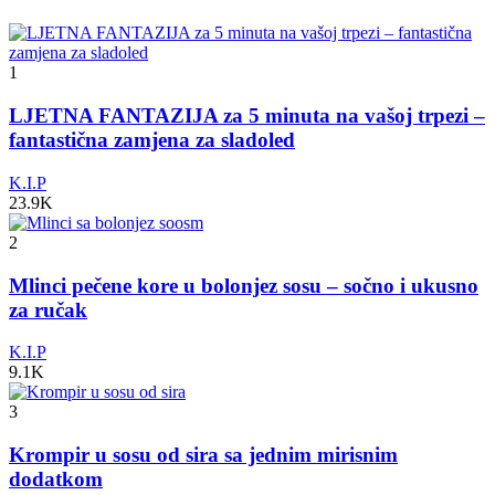
1
LJETNA FANTAZIJA za 5 minuta na vašoj trpezi –
fantastična zamjena za sladoled
K.I.P
23.9K
2
Mlinci pečene kore u bolonjez sosu – sočno i ukusno
za ručak
K.I.P
9.1K
3
Krompir u sosu od sira sa jednim mirisnim
dodatkom