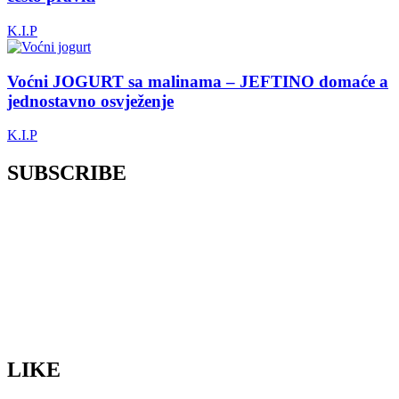
K.I.P
Voćni JOGURT sa malinama – JEFTINO domaće a
jednostavno osvježenje
K.I.P
SUBSCRIBE
LIKE