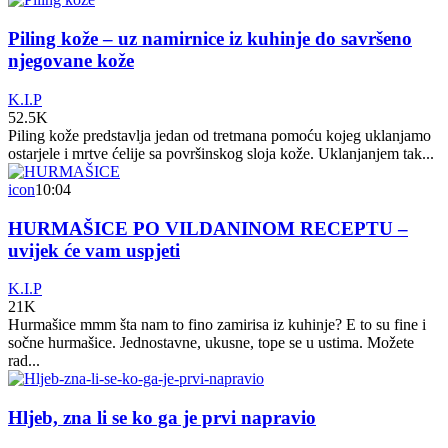
Piling kože – uz namirnice iz kuhinje do savršeno
njegovane kože
K.I.P
52.5K
Piling kože predstavlja jedan od tretmana pomoću kojeg uklanjamo
ostarjele i mrtve ćelije sa površinskog sloja kože. Uklanjanjem tak...
icon
10:04
HURMAŠICE PO VILDANINOM RECEPTU –
uvijek će vam uspjeti
K.I.P
21K
Hurmašice mmm šta nam to fino zamirisa iz kuhinje? E to su fine i
sočne hurmašice. Jednostavne, ukusne, tope se u ustima. Možete
rad...
Hljeb, zna li se ko ga je prvi napravio