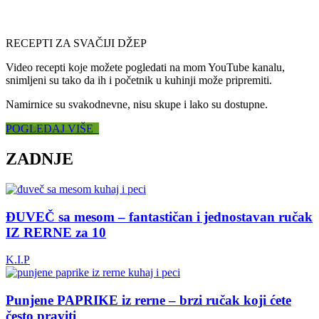
RECEPTI ZA SVAČIJI DŽEP
Video recepti koje možete pogledati na mom YouTube kanalu,
snimljeni su tako da ih i početnik u kuhinji može pripremiti.
Namirnice su svakodnevne, nisu skupe i lako su dostupne.
POGLEDAJ VIŠE
ZADNJE
ĐUVEČ sa mesom – fantastičan i jednostavan ručak
IZ RERNE za 10
K.I.P
Punjene PAPRIKE iz rerne – brzi ručak koji ćete
često praviti