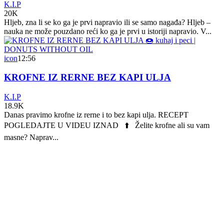
K.I.P
20K
Hljeb, zna li se ko ga je prvi napravio ili se samo nagađa? Hljeb –
nauka ne može pouzdano reći ko ga je prvi u istoriji napravio. V...
icon
12:56
KROFNE IZ RERNE BEZ KAPI ULJA
K.I.P
18.9K
Danas pravimo krofne iz rerne i to bez kapi ulja. RECEPT
POGLEDAJTE U VIDEU IZNAD ⬆️ Želite krofne ali su vam
masne? Naprav...