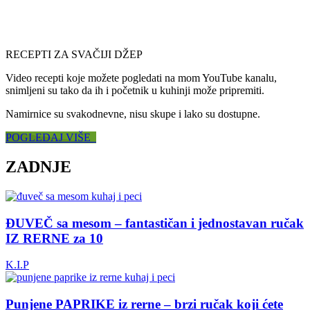
RECEPTI ZA SVAČIJI DŽEP
Video recepti koje možete pogledati na mom YouTube kanalu,
snimljeni su tako da ih i početnik u kuhinji može pripremiti.
Namirnice su svakodnevne, nisu skupe i lako su dostupne.
POGLEDAJ VIŠE
ZADNJE
ĐUVEČ sa mesom – fantastičan i jednostavan ručak
IZ RERNE za 10
K.I.P
Punjene PAPRIKE iz rerne – brzi ručak koji ćete