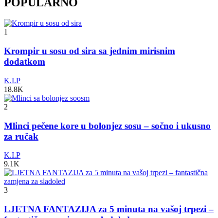
POPULARNO
1
Krompir u sosu od sira sa jednim mirisnim
dodatkom
K.I.P
18.8K
2
Mlinci pečene kore u bolonjez sosu – sočno i ukusno
za ručak
K.I.P
9.1K
3
LJETNA FANTAZIJA za 5 minuta na vašoj trpezi –