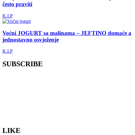
često praviti
K.I.P
Voćni JOGURT sa malinama – JEFTINO domaće a
jednostavno osvježenje
K.I.P
SUBSCRIBE
LIKE