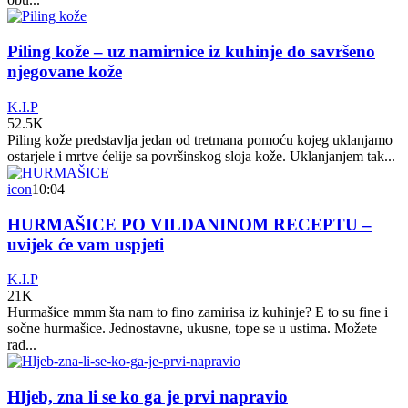
Piling kože – uz namirnice iz kuhinje do savršeno
njegovane kože
K.I.P
52.5K
Piling kože predstavlja jedan od tretmana pomoću kojeg uklanjamo
ostarjele i mrtve ćelije sa površinskog sloja kože. Uklanjanjem tak...
icon
10:04
HURMAŠICE PO VILDANINOM RECEPTU –
uvijek će vam uspjeti
K.I.P
21K
Hurmašice mmm šta nam to fino zamirisa iz kuhinje? E to su fine i
sočne hurmašice. Jednostavne, ukusne, tope se u ustima. Možete
rad...
Hljeb, zna li se ko ga je prvi napravio