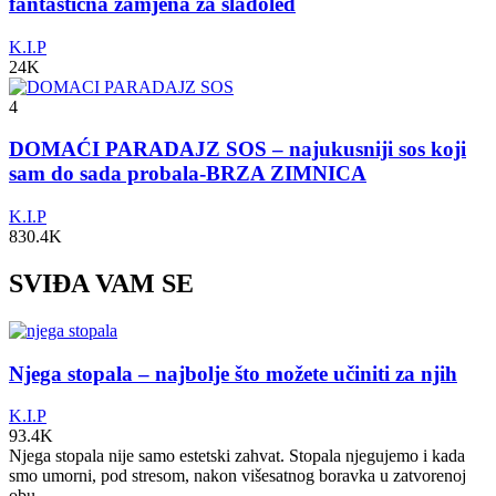
fantastična zamjena za sladoled
K.I.P
24K
4
DOMAĆI PARADAJZ SOS – najukusniji sos koji
sam do sada probala-BRZA ZIMNICA
K.I.P
830.4K
SVIĐA VAM SE
Njega stopala – najbolje što možete učiniti za njih
K.I.P
93.4K
Njega stopala nije samo estetski zahvat. Stopala njegujemo i kada
smo umorni, pod stresom, nakon višesatnog boravka u zatvorenoj
obu...