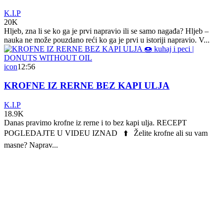
K.I.P
20K
Hljeb, zna li se ko ga je prvi napravio ili se samo nagađa? Hljeb –
nauka ne može pouzdano reći ko ga je prvi u istoriji napravio. V...
icon
12:56
KROFNE IZ RERNE BEZ KAPI ULJA
K.I.P
18.9K
Danas pravimo krofne iz rerne i to bez kapi ulja. RECEPT
POGLEDAJTE U VIDEU IZNAD ⬆️ Želite krofne ali su vam
masne? Naprav...