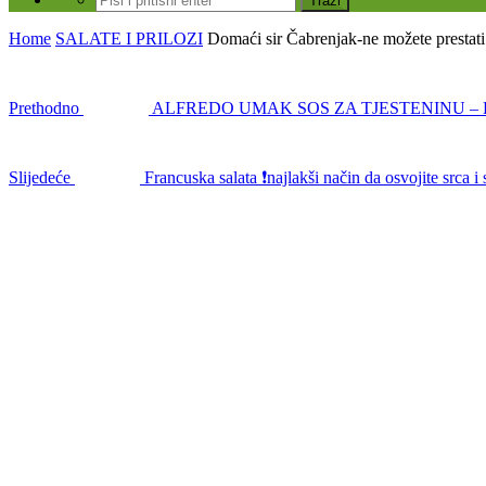
Home
SALATE I PRILOZI
Domaći sir Čabrenjak-ne možete prestati 
Prethodno
ALFREDO UMAK SOS ZA TJESTENINU – 
Slijedeće
Francuska salata ❗najlakši način da osvojite srca i