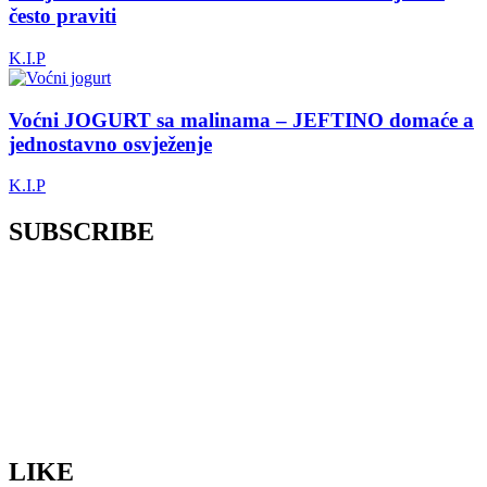
često praviti
K.I.P
Voćni JOGURT sa malinama – JEFTINO domaće a
jednostavno osvježenje
K.I.P
SUBSCRIBE
LIKE