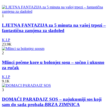
1
LJETNA FANTAZIJA za 5 minuta na vašoj trpezi –
fantastična zamjena za sladoled
K.I.P
23.9K
2
Mlinci pečene kore u bolonjez sosu – sočno i ukusno
za ručak
K.I.P
9.1K
3
DOMAĆI PARADAJZ SOS – najukusniji sos koji
sam do sada probala-BRZA ZIMNICA