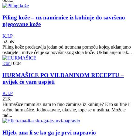
obu...
Piling kože – uz namirnice iz kuhinje do savršeno
njegovane kože
K.I.P
52.5K
Piling kože predstavlja jedan od tretmana pomoću kojeg uklanjamo
ostarjele i mrtve ćelije sa površinskog sloja kože. Uklanjanjem tak...
icon
10:04
HURMAŠICE PO VILDANINOM RECEPTU –
uvijek će vam uspjeti
K.I.P
21K
Hurmašice mmm šta nam to fino zamirisa iz kuhinje? E to su fine i
sočne hurmašice. Jednostavne, ukusne, tope se u ustima. Možete
rad...
Hljeb, zna li se ko ga je prvi napravio