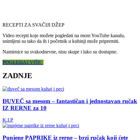
RECEPTI ZA SVAČIJI DŽEP
Video recepti koje možete pogledati na mom YouTube kanalu,
snimljeni su tako da ih i početnik u kuhinji može pripremiti.
Namirnice su svakodnevne, nisu skupe i lako su dostupne.
POGLEDAJ VIŠE
ZADNJE
ĐUVEČ sa mesom – fantastičan i jednostavan ručak
IZ RERNE za 10
K.I.P
Punjene PAPRIKE iz rerne – brzi ručak koji ćete