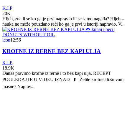
K.I.P
20K
Hljeb, zna li se ko ga je prvi napravio ili se samo nagađa? Hljeb –
nauka ne može pouzdano reći ko ga je prvi u istoriji napravio. V...
icon
12:56
KROFNE IZ RERNE BEZ KAPI ULJA
K.I.P
18.9K
Danas pravimo krofne iz rerne i to bez kapi ulja. RECEPT
POGLEDAJTE U VIDEU IZNAD ⬆️ Želite krofne ali su vam
masne? Naprav...