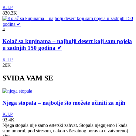
K.I.P
830.3K
4
Kolač sa kupinama – najbolji desert koji sam pojela
u zadnjih 150 godina ✔
K.I.P
20K
SVIĐA VAM SE
Njega stopala – najbolje što možete učiniti za njih
K.I.P
93.4K
Njega stopala nije samo estetski zahvat. Stopala njegujemo i kada
smo umorni, pod stresom, nakon višesatnog boravka u zatvorenoj