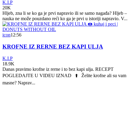
K.I.P
20K
Hljeb, zna li se ko ga je prvi napravio ili se samo nagađa? Hljeb –
nauka ne može pouzdano reći ko ga je prvi u istoriji napravio. V...
icon
12:56
KROFNE IZ RERNE BEZ KAPI ULJA
K.I.P
18.9K
Danas pravimo krofne iz rerne i to bez kapi ulja. RECEPT
POGLEDAJTE U VIDEU IZNAD ⬆️ Želite krofne ali su vam
masne? Naprav...