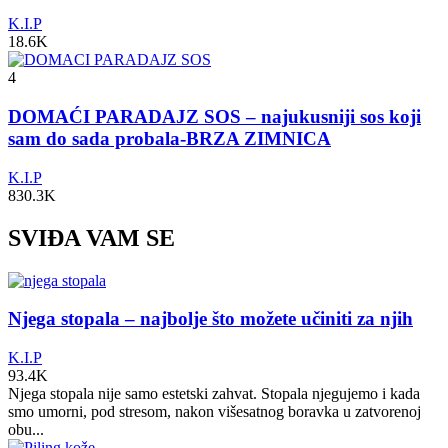
K.I.P
18.6K
4
DOMAĆI PARADAJZ SOS – najukusniji sos koji
sam do sada probala-BRZA ZIMNICA
K.I.P
830.3K
SVIĐA VAM SE
Njega stopala – najbolje što možete učiniti za njih
K.I.P
93.4K
Njega stopala nije samo estetski zahvat. Stopala njegujemo i kada
smo umorni, pod stresom, nakon višesatnog boravka u zatvorenoj
obu...