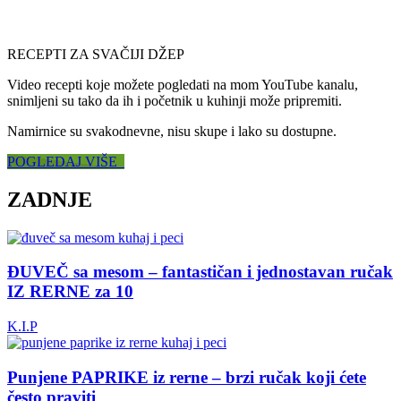
RECEPTI ZA SVAČIJI DŽEP
Video recepti koje možete pogledati na mom YouTube kanalu,
snimljeni su tako da ih i početnik u kuhinji može pripremiti.
Namirnice su svakodnevne, nisu skupe i lako su dostupne.
POGLEDAJ VIŠE
ZADNJE
ĐUVEČ sa mesom – fantastičan i jednostavan ručak
IZ RERNE za 10
K.I.P
Punjene PAPRIKE iz rerne – brzi ručak koji ćete
često praviti