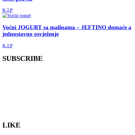
K.I.P
Voćni JOGURT sa malinama – JEFTINO domaće a
jednostavno osvježenje
K.I.P
SUBSCRIBE
LIKE