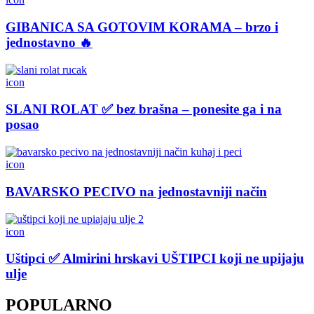
GIBANICA SA GOTOVIM KORAMA – brzo i
jednostavno 🔥
icon
SLANI ROLAT ✅ bez brašna – ponesite ga i na
posao
icon
BAVARSKO PECIVO na jednostavniji način
icon
Uštipci ✅ Almirini hrskavi UŠTIPCI koji ne upijaju
ulje
POPULARNO