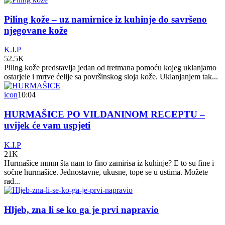
Piling kože – uz namirnice iz kuhinje do savršeno
njegovane kože
K.I.P
52.5K
Piling kože predstavlja jedan od tretmana pomoću kojeg uklanjamo
ostarjele i mrtve ćelije sa površinskog sloja kože. Uklanjanjem tak...
icon
10:04
HURMAŠICE PO VILDANINOM RECEPTU –
uvijek će vam uspjeti
K.I.P
21K
Hurmašice mmm šta nam to fino zamirisa iz kuhinje? E to su fine i
sočne hurmašice. Jednostavne, ukusne, tope se u ustima. Možete
rad...
Hljeb, zna li se ko ga je prvi napravio