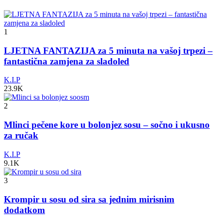
1
LJETNA FANTAZIJA za 5 minuta na vašoj trpezi –
fantastična zamjena za sladoled
K.I.P
23.9K
2
Mlinci pečene kore u bolonjez sosu – sočno i ukusno
za ručak
K.I.P
9.1K
3
Krompir u sosu od sira sa jednim mirisnim
dodatkom