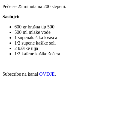
Peče se 25 minuta na 200 stepeni.
Sastojci:
600 gr brašna tip 500
500 ml mlake vode
1 supenakašika kvasca
1/2 supene kašike soli
2 kašike ulja
1/2 kafene kašike šećera
Subscribe na kanal
OVDJE
.