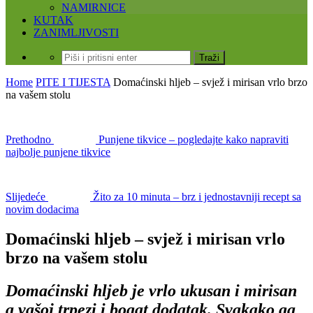
NAMIRNICE
KUTAK
ZANIMLJIVOSTI
Home
PITE I TIJESTA
Domaćinski hljeb – svjež i mirisan vrlo brzo
na vašem stolu
Prethodno
Punjene tikvice – pogledajte kako napraviti
najbolje punjene tikvice
Slijedeće
Žito za 10 minuta – brz i jednostavniji recept sa
novim dodacima
Domaćinski hljeb – svjež i mirisan vrlo
brzo na vašem stolu
Domaćinski hljeb je vrlo ukusan i mirisan
a vašoj trpezi i bogat dodatak. Svakako ga