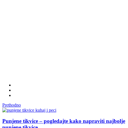
Prethodno
Punjene tikvice – pogledajte kako napraviti najbolje
punjene tikvice