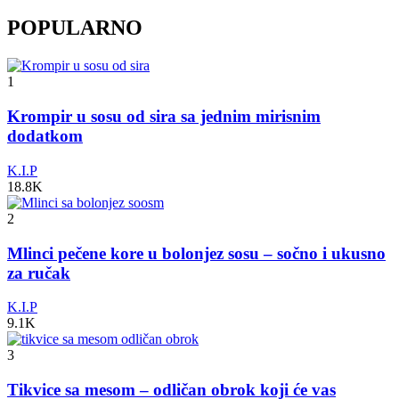
POPULARNO
1
Krompir u sosu od sira sa jednim mirisnim
dodatkom
K.I.P
18.8K
2
Mlinci pečene kore u bolonjez sosu – sočno i ukusno
za ručak
K.I.P
9.1K
3
Tikvice sa mesom – odličan obrok koji će vas