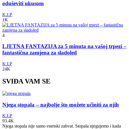
oduševiti ukusom
K.I.P
1K
4
LJETNA FANTAZIJA za 5 minuta na vašoj trpezi –
fantastična zamjena za sladoled
K.I.P
24K
SVIĐA VAM SE
Njega stopala – najbolje što možete učiniti za njih
K.I.P
93.4K
Njega stopala nije samo estetski zahvat. Stopala njegujemo i kada