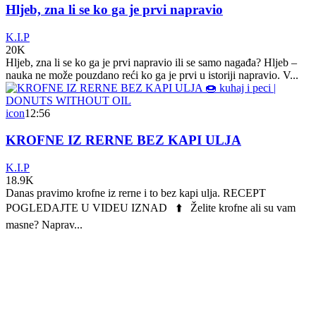
Hljeb, zna li se ko ga je prvi napravio
K.I.P
20K
Hljeb, zna li se ko ga je prvi napravio ili se samo nagađa? Hljeb –
nauka ne može pouzdano reći ko ga je prvi u istoriji napravio. V...
icon
12:56
KROFNE IZ RERNE BEZ KAPI ULJA
K.I.P
18.9K
Danas pravimo krofne iz rerne i to bez kapi ulja. RECEPT
POGLEDAJTE U VIDEU IZNAD ⬆️ Želite krofne ali su vam
masne? Naprav...