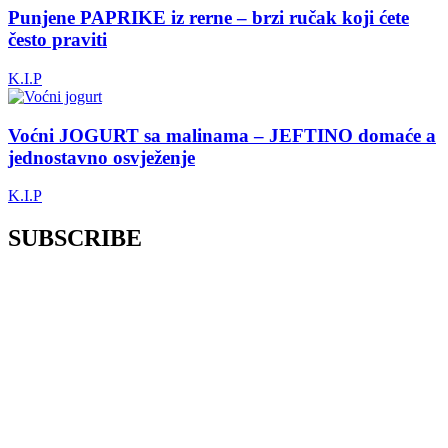
Punjene PAPRIKE iz rerne – brzi ručak koji ćete
često praviti
K.I.P
Voćni JOGURT sa malinama – JEFTINO domaće a
jednostavno osvježenje
K.I.P
SUBSCRIBE