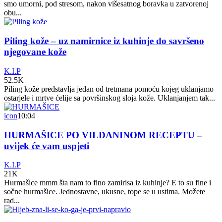
smo umorni, pod stresom, nakon višesatnog boravka u zatvorenoj
obu...
Piling kože – uz namirnice iz kuhinje do savršeno
njegovane kože
K.I.P
52.5K
Piling kože predstavlja jedan od tretmana pomoću kojeg uklanjamo
ostarjele i mrtve ćelije sa površinskog sloja kože. Uklanjanjem tak...
icon
10:04
HURMAŠICE PO VILDANINOM RECEPTU –
uvijek će vam uspjeti
K.I.P
21K
Hurmašice mmm šta nam to fino zamirisa iz kuhinje? E to su fine i
sočne hurmašice. Jednostavne, ukusne, tope se u ustima. Možete
rad...