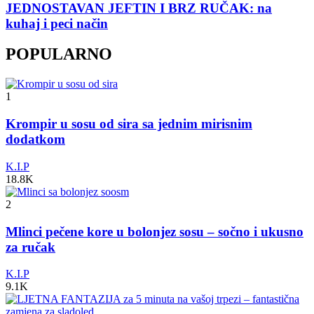
JEDNOSTAVAN JEFTIN I BRZ RUČAK: na
kuhaj i peci način
POPULARNO
1
Krompir u sosu od sira sa jednim mirisnim
dodatkom
K.I.P
18.8K
2
Mlinci pečene kore u bolonjez sosu – sočno i ukusno
za ručak
K.I.P
9.1K