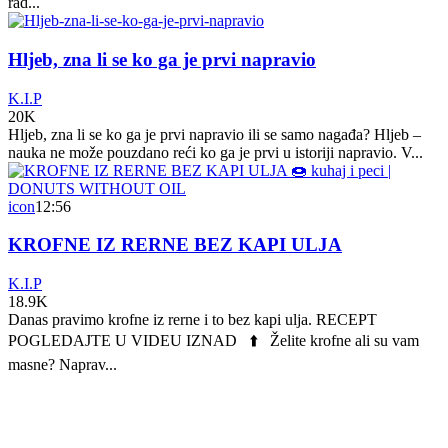
rad...
Hljeb, zna li se ko ga je prvi napravio
K.I.P
20K
Hljeb, zna li se ko ga je prvi napravio ili se samo nagađa? Hljeb –
nauka ne može pouzdano reći ko ga je prvi u istoriji napravio. V...
icon
12:56
KROFNE IZ RERNE BEZ KAPI ULJA
K.I.P
18.9K
Danas pravimo krofne iz rerne i to bez kapi ulja. RECEPT
POGLEDAJTE U VIDEU IZNAD ⬆️ Želite krofne ali su vam
masne? Naprav...