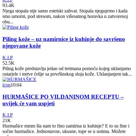
93.4K
Njega stopala nije samo estetski zahvat. Stopala njegujemo i kada
smo umorni, pod stresom, nakon višesatnog boravka u zatvorenoj
obu...
Piling kože – uz namirnice iz kuhinje do savršeno
njegovane kože
K.I.P
52.5K
Piling kože predstavlja jedan od tretmana pomoću kojeg uklanjamo
ostarjele i mrtve ćelije sa površinskog sloja kože. Uklanjanjem tak...
icon
10:04
HURMAŠICE PO VILDANINOM RECEPTU –
uvijek će vam uspjeti
K.I.P
21K
Hurmašice mmm šta nam to fino zamirisa iz kuhinje? E to su fine i
sočne hurmašice. Jednostavne, ukusne, tope se u ustima. Možete