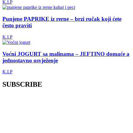
K.I.P
Punjene PAPRIKE iz rerne – brzi ručak koji ćete
često praviti
K.I.P
Voćni JOGURT sa malinama – JEFTINO domaće a
jednostavno osvježenje
K.I.P
SUBSCRIBE