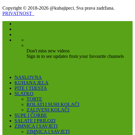
Copyright © 2018-2026 @kuhajipeci. Sva prava zadržana.
PRIVATNOST
Don't miss new videos
Sign in to see updates from your favourite channels
NASLOVNA
KUHANA JELA
PITE I TIJESTA
SLATKO
TORTE
ROLATI I SUHI KOLAČI
ZALIVENI KOLAČI
SUPE I ČORBE
SALATE I PRILOZI
ZIMNICA I SAVJETI
ZIMNICA I SAVJETI