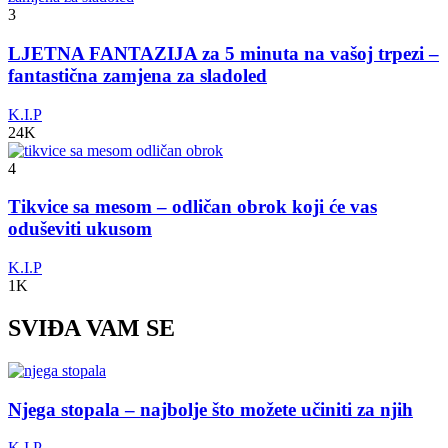
3
LJETNA FANTAZIJA za 5 minuta na vašoj trpezi –
fantastična zamjena za sladoled
K.I.P
24K
4
Tikvice sa mesom – odličan obrok koji će vas
oduševiti ukusom
K.I.P
1K
SVIĐA VAM SE
Njega stopala – najbolje što možete učiniti za njih
K.I.P