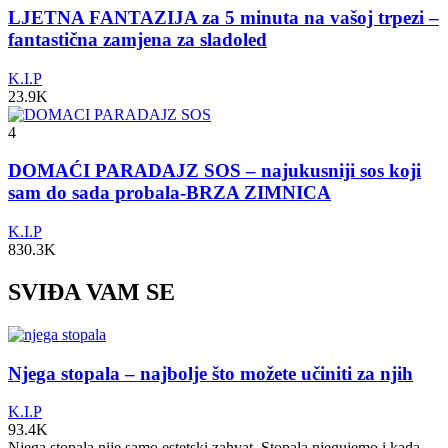
LJETNA FANTAZIJA za 5 minuta na vašoj trpezi –
fantastična zamjena za sladoled
K.I.P
23.9K
4
DOMAĆI PARADAJZ SOS – najukusniji sos koji
sam do sada probala-BRZA ZIMNICA
K.I.P
830.3K
SVIĐA VAM SE
Njega stopala – najbolje što možete učiniti za njih
K.I.P
93.4K
Njega stopala nije samo estetski zahvat. Stopala njegujemo i kada