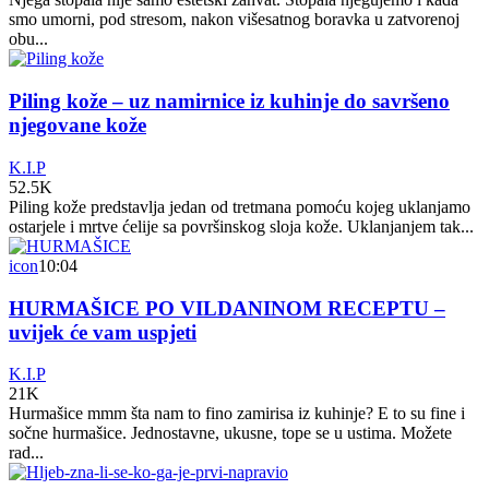
smo umorni, pod stresom, nakon višesatnog boravka u zatvorenoj
obu...
Piling kože – uz namirnice iz kuhinje do savršeno
njegovane kože
K.I.P
52.5K
Piling kože predstavlja jedan od tretmana pomoću kojeg uklanjamo
ostarjele i mrtve ćelije sa površinskog sloja kože. Uklanjanjem tak...
icon
10:04
HURMAŠICE PO VILDANINOM RECEPTU –
uvijek će vam uspjeti
K.I.P
21K
Hurmašice mmm šta nam to fino zamirisa iz kuhinje? E to su fine i
sočne hurmašice. Jednostavne, ukusne, tope se u ustima. Možete
rad...