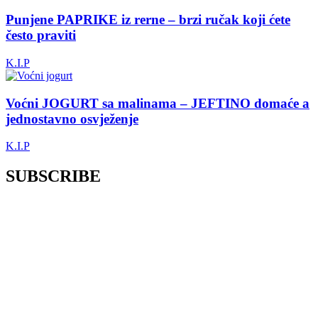
Punjene PAPRIKE iz rerne – brzi ručak koji ćete
često praviti
K.I.P
Voćni JOGURT sa malinama – JEFTINO domaće a
jednostavno osvježenje
K.I.P
SUBSCRIBE