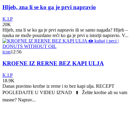
Hljeb, zna li se ko ga je prvi napravio
K.I.P
20K
Hljeb, zna li se ko ga je prvi napravio ili se samo nagađa? Hljeb –
nauka ne može pouzdano reći ko ga je prvi u istoriji napravio. V...
icon
12:56
KROFNE IZ RERNE BEZ KAPI ULJA
K.I.P
18.9K
Danas pravimo krofne iz rerne i to bez kapi ulja. RECEPT
POGLEDAJTE U VIDEU IZNAD ⬆️ Želite krofne ali su vam
masne? Naprav...