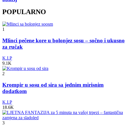
POPULARNO
1
Mlinci pečene kore u bolonjez sosu – sočno i ukusno
za ručak
K.I.P
9.1K
2
Krompir u sosu od sira sa jednim mirisnim
dodatkom
K.I.P
18.6K
3