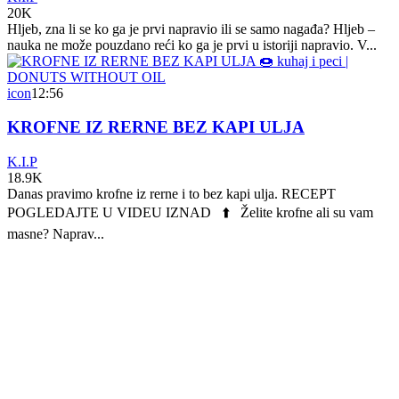
20K
Hljeb, zna li se ko ga je prvi napravio ili se samo nagađa? Hljeb –
nauka ne može pouzdano reći ko ga je prvi u istoriji napravio. V...
icon
12:56
KROFNE IZ RERNE BEZ KAPI ULJA
K.I.P
18.9K
Danas pravimo krofne iz rerne i to bez kapi ulja. RECEPT
POGLEDAJTE U VIDEU IZNAD ⬆️ Želite krofne ali su vam
masne? Naprav...