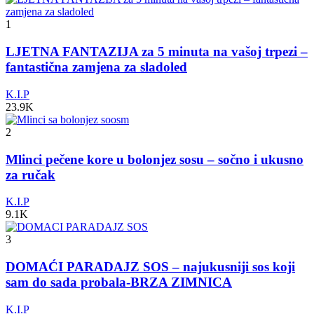
1
LJETNA FANTAZIJA za 5 minuta na vašoj trpezi –
fantastična zamjena za sladoled
K.I.P
23.9K
2
Mlinci pečene kore u bolonjez sosu – sočno i ukusno
za ručak
K.I.P
9.1K
3
DOMAĆI PARADAJZ SOS – najukusniji sos koji
sam do sada probala-BRZA ZIMNICA
K.I.P