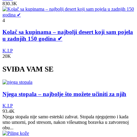
830.3K
4
Kolač sa kupinama – najbolji desert koji sam pojela
u zadnjih 150 godina ✔
K.I.P
20K
SVIĐA VAM SE
Njega stopala – najbolje što možete učiniti za njih
K.I.P
93.4K
Njega stopala nije samo estetski zahvat. Stopala njegujemo i kada
smo umorni, pod stresom, nakon višesatnog boravka u zatvorenoj
obu...