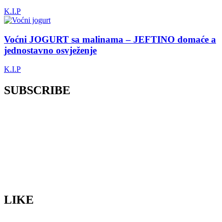
K.I.P
Voćni JOGURT sa malinama – JEFTINO domaće a
jednostavno osvježenje
K.I.P
SUBSCRIBE
LIKE