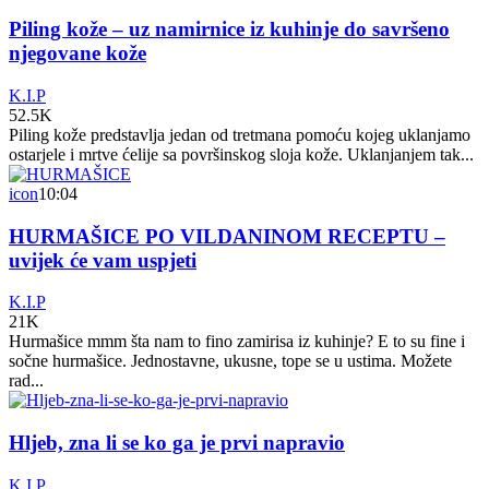
Piling kože – uz namirnice iz kuhinje do savršeno
njegovane kože
K.I.P
52.5K
Piling kože predstavlja jedan od tretmana pomoću kojeg uklanjamo
ostarjele i mrtve ćelije sa površinskog sloja kože. Uklanjanjem tak...
icon
10:04
HURMAŠICE PO VILDANINOM RECEPTU –
uvijek će vam uspjeti
K.I.P
21K
Hurmašice mmm šta nam to fino zamirisa iz kuhinje? E to su fine i
sočne hurmašice. Jednostavne, ukusne, tope se u ustima. Možete
rad...
Hljeb, zna li se ko ga je prvi napravio
K.I.P