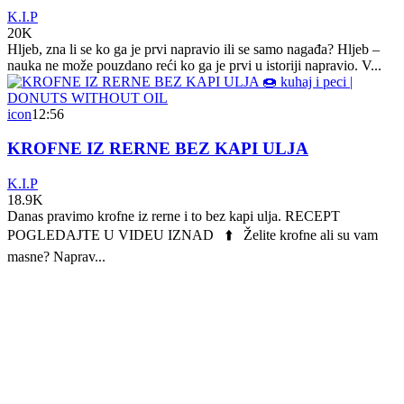
K.I.P
20K
Hljeb, zna li se ko ga je prvi napravio ili se samo nagađa? Hljeb –
nauka ne može pouzdano reći ko ga je prvi u istoriji napravio. V...
icon
12:56
KROFNE IZ RERNE BEZ KAPI ULJA
K.I.P
18.9K
Danas pravimo krofne iz rerne i to bez kapi ulja. RECEPT
POGLEDAJTE U VIDEU IZNAD ⬆️ Želite krofne ali su vam
masne? Naprav...