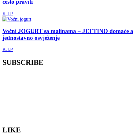
često praviti
K.I.P
Voćni JOGURT sa malinama – JEFTINO domaće a
jednostavno osvježenje
K.I.P
SUBSCRIBE
LIKE