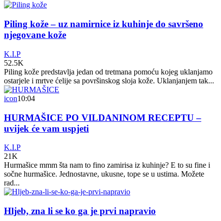
Piling kože – uz namirnice iz kuhinje do savršeno
njegovane kože
K.I.P
52.5K
Piling kože predstavlja jedan od tretmana pomoću kojeg uklanjamo
ostarjele i mrtve ćelije sa površinskog sloja kože. Uklanjanjem tak...
icon
10:04
HURMAŠICE PO VILDANINOM RECEPTU –
uvijek će vam uspjeti
K.I.P
21K
Hurmašice mmm šta nam to fino zamirisa iz kuhinje? E to su fine i
sočne hurmašice. Jednostavne, ukusne, tope se u ustima. Možete
rad...
Hljeb, zna li se ko ga je prvi napravio