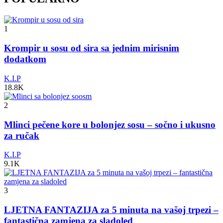
1
Krompir u sosu od sira sa jednim mirisnim
dodatkom
K.I.P
18.8K
2
Mlinci pečene kore u bolonjez sosu – sočno i ukusno
za ručak
K.I.P
9.1K
3
LJETNA FANTAZIJA za 5 minuta na vašoj trpezi –
fantastična zamjena za sladoled