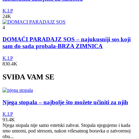
K.I.P
24K
4
DOMAĆI PARADAJZ SOS – najukusniji sos koji
sam do sada probala-BRZA ZIMNICA
K.I.P
830.4K
SVIĐA VAM SE
Njega stopala – najbolje što možete učiniti za njih
K.I.P
93.4K
Njega stopala nije samo estetski zahvat. Stopala njegujemo i kada
smo umorni, pod stresom, nakon višesatnog boravka u zatvorenoj
obu...