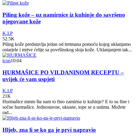
Piling kože – uz namirnice iz kuhinje do savršeno
njegovane kože
K.I.P
52.5K
Piling kože predstavlja jedan od tretmana pomoću kojeg uklanjamo
ostarjele i mrtve ćelije sa površinskog sloja kože. Uklanjanjem tak...
icon
10:04
HURMAŠICE PO VILDANINOM RECEPTU –
uvijek će vam uspjeti
K.I.P
21K
Hurmašice mmm šta nam to fino zamirisa iz kuhinje? E to su fine i
sočne hurmašice. Jednostavne, ukusne, tope se u ustima. Možete
rad...
Hljeb, zna li se ko ga je prvi napravio