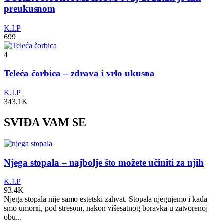
preukusnom
K.I.P
699
4
Teleća čorbica – zdrava i vrlo ukusna
K.I.P
343.1K
SVIĐA VAM SE
Njega stopala – najbolje što možete učiniti za njih
K.I.P
93.4K
Njega stopala nije samo estetski zahvat. Stopala njegujemo i kada
smo umorni, pod stresom, nakon višesatnog boravka u zatvorenoj
obu...