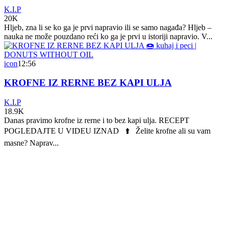
K.I.P
20K
Hljeb, zna li se ko ga je prvi napravio ili se samo nagađa? Hljeb –
nauka ne može pouzdano reći ko ga je prvi u istoriji napravio. V...
icon
12:56
KROFNE IZ RERNE BEZ KAPI ULJA
K.I.P
18.9K
Danas pravimo krofne iz rerne i to bez kapi ulja. RECEPT
POGLEDAJTE U VIDEU IZNAD ⬆️ Želite krofne ali su vam
masne? Naprav...