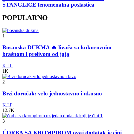
ŠTANGLICE fenomenalna poslastica
POPULARNO
1
Bosanska DUKMA 🔥 livača sa kukuruznim
brašnom i prelivom od jaja
K.I.P
1K
2
Brzi doručak: vrlo jednostavno i ukusno
K.I.P
12.7K
3
ČORBA SA KROMPIROM ovaj dodatak je čini