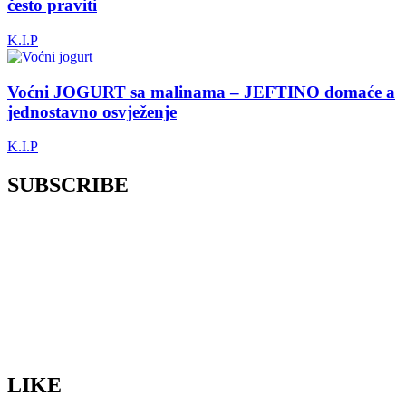
često praviti
K.I.P
Voćni JOGURT sa malinama – JEFTINO domaće a
jednostavno osvježenje
K.I.P
SUBSCRIBE
LIKE