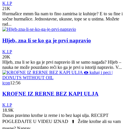
K.I.P
21K
Hurmašice mmm šta nam to fino zamirisa iz kuhinje? E to su fine i
sočne hurmašice. Jednostavne, ukusne, tope se u ustima. Možete
rad...
Hljeb, zna li se ko ga je prvi napravio
K.I.P
20K
Hljeb, zna li se ko ga je prvi napravio ili se samo nagađa? Hljeb –
nauka ne može pouzdano reći ko ga je prvi u istoriji napravio. V...
icon
12:56
KROFNE IZ RERNE BEZ KAPI ULJA
K.I.P
18.9K
Danas pravimo krofne iz rerne i to bez kapi ulja. RECEPT
POGLEDAJTE U VIDEU IZNAD ⬆️ Želite krofne ali su vam
masne? Naprav...