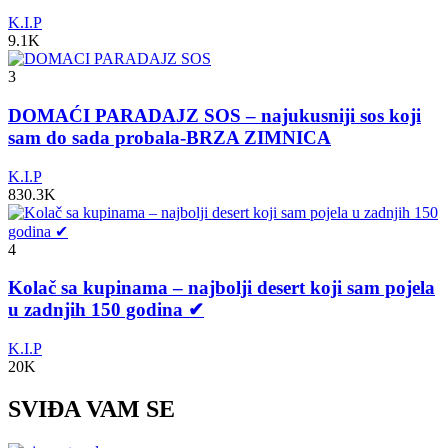
K.I.P
9.1K
3
DOMAĆI PARADAJZ SOS – najukusniji sos koji
sam do sada probala-BRZA ZIMNICA
K.I.P
830.3K
4
Kolač sa kupinama – najbolji desert koji sam pojela
u zadnjih 150 godina ✔
K.I.P
20K
SVIĐA VAM SE