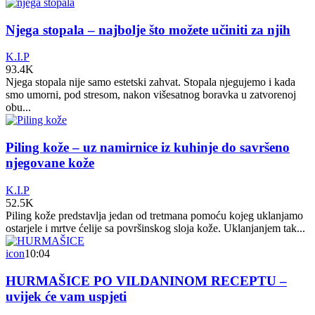
Njega stopala – najbolje što možete učiniti za njih
K.I.P
93.4K
Njega stopala nije samo estetski zahvat. Stopala njegujemo i kada
smo umorni, pod stresom, nakon višesatnog boravka u zatvorenoj
obu...
Piling kože – uz namirnice iz kuhinje do savršeno
njegovane kože
K.I.P
52.5K
Piling kože predstavlja jedan od tretmana pomoću kojeg uklanjamo
ostarjele i mrtve ćelije sa površinskog sloja kože. Uklanjanjem tak...
icon
10:04
HURMAŠICE PO VILDANINOM RECEPTU –
uvijek će vam uspjeti