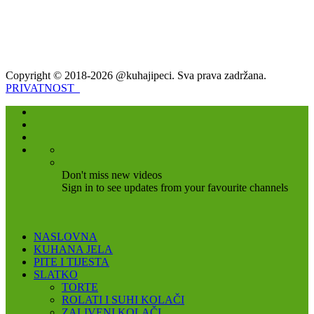
Copyright © 2018-2026 @kuhajipeci. Sva prava zadržana.
PRIVATNOST
Don't miss new videos
Sign in to see updates from your favourite channels
NASLOVNA
KUHANA JELA
PITE I TIJESTA
SLATKO
TORTE
ROLATI I SUHI KOLAČI
ZALIVENI KOLAČI