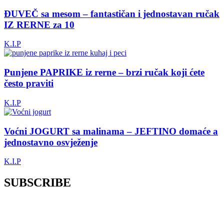
ĐUVEČ sa mesom – fantastičan i jednostavan ručak
IZ RERNE za 10
K.I.P
Punjene PAPRIKE iz rerne – brzi ručak koji ćete
često praviti
K.I.P
Voćni JOGURT sa malinama – JEFTINO domaće a
jednostavno osvježenje
K.I.P
SUBSCRIBE