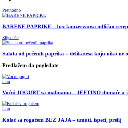
Prethodno
BARENE PAPRIKE – bez konzervansa odličan recept 
Slijedeće
Salata od pečenih paprika – delikatesa koju niko ne 
Predlažem da pogledate
icon
Voćni JOGURT sa malinama – JEFTINO domaće a je
icon
Kolač sa rogačem BEZ JAJA – umuti, ispeci, prelij