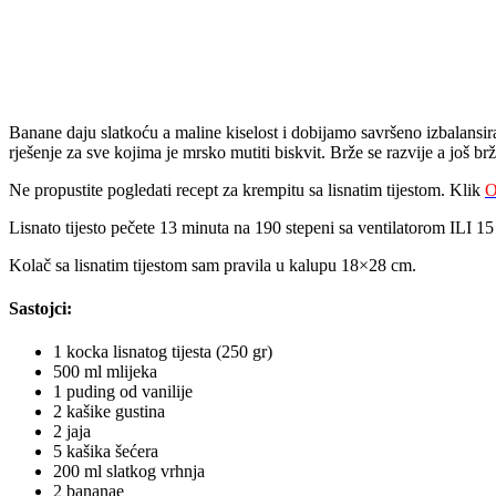
Banane daju slatkoću a maline kiselost i dobijamo savršeno izbalansir
rješenje za sve kojima je mrsko mutiti biskvit. Brže se razvije a još brž
Ne propustite pogledati recept za krempitu sa lisnatim tijestom. Klik
O
Lisnato tijesto pečete 13 minuta na 190 stepeni sa ventilatorom ILI 15
Kolač sa lisnatim tijestom sam pravila u kalupu 18×28 cm.
Sastojci:
1 kocka lisnatog tijesta (250 gr)
500 ml mlijeka
1 puding od vanilije
2 kašike gustina
2 jaja
5 kašika šećera
200 ml slatkog vrhnja
2 bananae