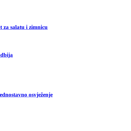
za salatu i zimnicu
odbija
dnostavno osvježenje