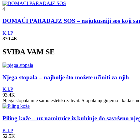
4
DOMAĆI PARADAJZ SOS – najukusniji sos koji s
K.I.P
830.4K
SVIĐA VAM SE
Njega stopala – najbolje što možete učiniti za njih
K.I.P
93.4K
Njega stopala nije samo estetski zahvat. Stopala njegujemo i kada sm
Piling kože – uz namirnice iz kuhinje do savršeno nj
K.I.P
52.5K