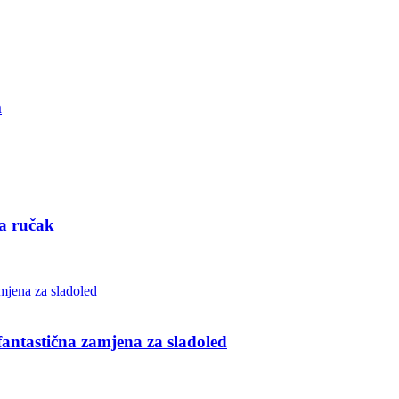
m
za ručak
ntastična zamjena za sladoled