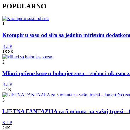
POPULARNO
1
Krompir u sosu od sira sa jednim mirisnim dodatko
K.I.P
18.8K
2
Mlinci pečene kore u bolonjez sosu – sočno i ukusno 
K.I.P
9.1K
3
LJETNA FANTAZIJA za 5 minuta na vašoj trpezi – fa
K.I.P
24K