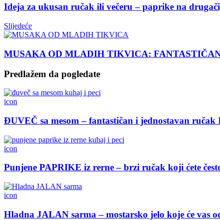
Ideja za ukusan ručak ili večeru – paprike na drugači
Slijedeće
MUSAKA OD MLADIH TIKVICA: FANTASTIČA
Predlažem da pogledate
icon
ĐUVEČ sa mesom – fantastičan i jednostavan ručak
icon
Punjene PAPRIKE iz rerne – brzi ručak koji ćete često
icon
Hladna JALAN sarma – mostarsko jelo koje će vas o