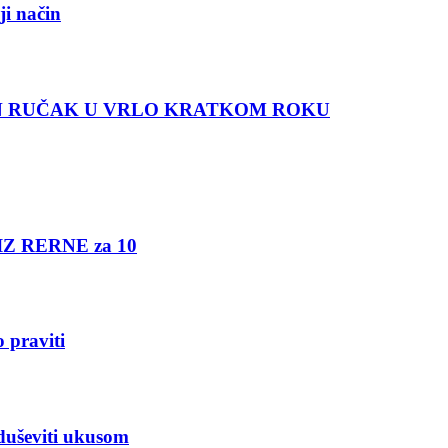
ji način
N RUČAK U VRLO KRATKOM ROKU
 IZ RERNE za 10
 praviti
duševiti ukusom