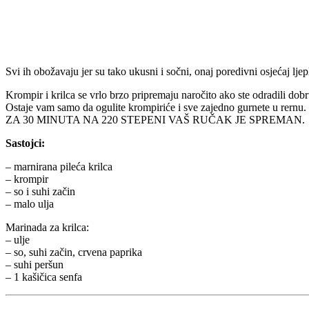
Svi ih obožavaju jer su tako ukusni i sočni, onaj poredivni osjećaj ljepl
Krompir i krilca se vrlo brzo pripremaju naročito ako ste odradili dobr
Ostaje vam samo da ogulite krompiriće i sve zajedno gurnete u rernu.
ZA 30 MINUTA NA 220 STEPENI VAŠ RUČAK JE SPREMAN.
Sastojci:
– marnirana pileća krilca
– krompir
– so i suhi začin
– malo ulja
Marinada za krilca:
– ulje
– so, suhi začin, crvena paprika
– suhi peršun
– 1 kašičica senfa