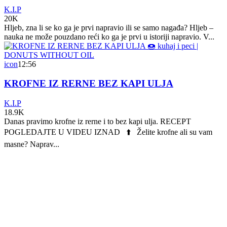
K.I.P
20K
Hljeb, zna li se ko ga je prvi napravio ili se samo nagađa? Hljeb –
nauka ne može pouzdano reći ko ga je prvi u istoriji napravio. V...
icon
12:56
KROFNE IZ RERNE BEZ KAPI ULJA
K.I.P
18.9K
Danas pravimo krofne iz rerne i to bez kapi ulja. RECEPT
POGLEDAJTE U VIDEU IZNAD ⬆️ Želite krofne ali su vam
masne? Naprav...