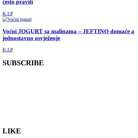
često praviti
K.I.P
Voćni JOGURT sa malinama – JEFTINO domaće a
jednostavno osvježenje
K.I.P
SUBSCRIBE
LIKE