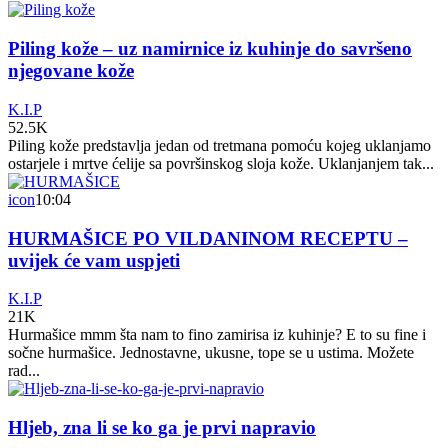
Piling kože – uz namirnice iz kuhinje do savršeno
njegovane kože
K.I.P
52.5K
Piling kože predstavlja jedan od tretmana pomoću kojeg uklanjamo
ostarjele i mrtve ćelije sa površinskog sloja kože. Uklanjanjem tak...
icon
10:04
HURMAŠICE PO VILDANINOM RECEPTU –
uvijek će vam uspjeti
K.I.P
21K
Hurmašice mmm šta nam to fino zamirisa iz kuhinje? E to su fine i
sočne hurmašice. Jednostavne, ukusne, tope se u ustima. Možete
rad...
Hljeb, zna li se ko ga je prvi napravio