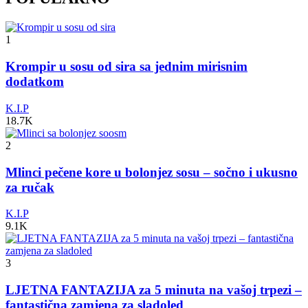
1
Krompir u sosu od sira sa jednim mirisnim
dodatkom
K.I.P
18.7K
2
Mlinci pečene kore u bolonjez sosu – sočno i ukusno
za ručak
K.I.P
9.1K
3
LJETNA FANTAZIJA za 5 minuta na vašoj trpezi –
fantastična zamjena za sladoled