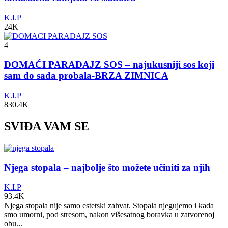
K.I.P
24K
4
DOMAĆI PARADAJZ SOS – najukusniji sos koji
sam do sada probala-BRZA ZIMNICA
K.I.P
830.4K
SVIĐA VAM SE
Njega stopala – najbolje što možete učiniti za njih
K.I.P
93.4K
Njega stopala nije samo estetski zahvat. Stopala njegujemo i kada
smo umorni, pod stresom, nakon višesatnog boravka u zatvorenoj
obu...