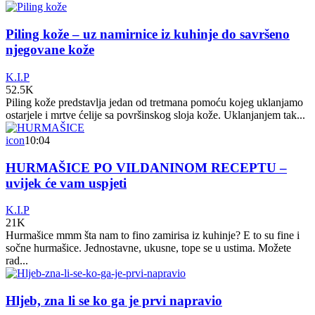
Piling kože – uz namirnice iz kuhinje do savršeno
njegovane kože
K.I.P
52.5K
Piling kože predstavlja jedan od tretmana pomoću kojeg uklanjamo
ostarjele i mrtve ćelije sa površinskog sloja kože. Uklanjanjem tak...
icon
10:04
HURMAŠICE PO VILDANINOM RECEPTU –
uvijek će vam uspjeti
K.I.P
21K
Hurmašice mmm šta nam to fino zamirisa iz kuhinje? E to su fine i
sočne hurmašice. Jednostavne, ukusne, tope se u ustima. Možete
rad...
Hljeb, zna li se ko ga je prvi napravio