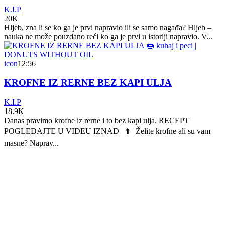
K.I.P
20K
Hljeb, zna li se ko ga je prvi napravio ili se samo nagađa? Hljeb –
nauka ne može pouzdano reći ko ga je prvi u istoriji napravio. V...
icon
12:56
KROFNE IZ RERNE BEZ KAPI ULJA
K.I.P
18.9K
Danas pravimo krofne iz rerne i to bez kapi ulja. RECEPT
POGLEDAJTE U VIDEU IZNAD ⬆️ Želite krofne ali su vam
masne? Naprav...