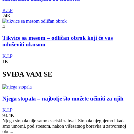
K.I.P
24K
4
Tikvice sa mesom – odličan obrok koji će vas
oduševiti ukusom
K.I.P
1K
SVIĐA VAM SE
Njega stopala – najbolje što možete učiniti za njih
K.I.P
93.4K
Njega stopala nije samo estetski zahvat. Stopala njegujemo i kada
smo umorni, pod stresom, nakon višesatnog boravka u zatvorenoj
obu...