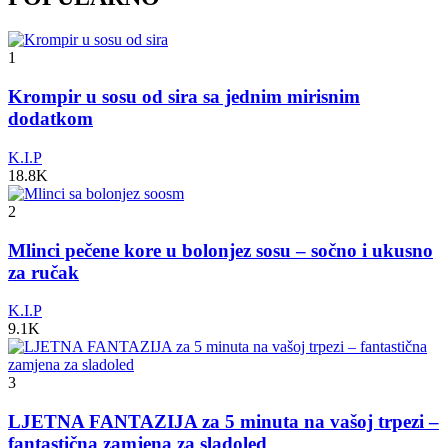
1
Krompir u sosu od sira sa jednim mirisnim
dodatkom
K.I.P
18.8K
2
Mlinci pečene kore u bolonjez sosu – sočno i ukusno
za ručak
K.I.P
9.1K
3
LJETNA FANTAZIJA za 5 minuta na vašoj trpezi –
fantastična zamjena za sladoled