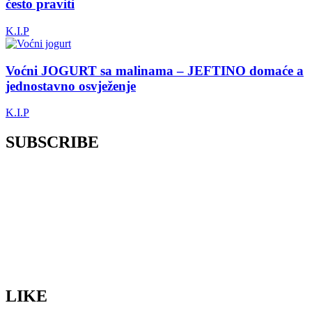
često praviti
K.I.P
Voćni JOGURT sa malinama – JEFTINO domaće a
jednostavno osvježenje
K.I.P
SUBSCRIBE
LIKE