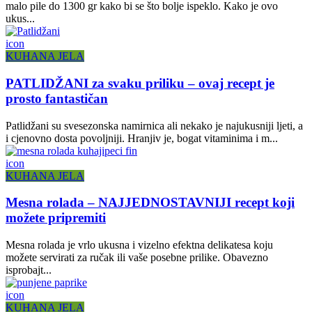
malo pile do 1300 gr kako bi se što bolje ispeklo. Kako je ovo
ukus...
icon
KUHANA JELA
PATLIDŽANI za svaku priliku – ovaj recept je
prosto fantastičan
Patlidžani su svesezonska namirnica ali nekako je najukusniji ljeti, a
i cjenovno dosta povoljniji. Hranjiv je, bogat vitaminima i m...
icon
KUHANA JELA
Mesna rolada – NAJJEDNOSTAVNIJI recept koji
možete pripremiti
Mesna rolada je vrlo ukusna i vizelno efektna delikatesa koju
možete servirati za ručak ili vaše posebne prilike. Obavezno
isprobajt...
icon
KUHANA JELA