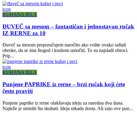
icon
KUHANA JELA
ĐUVEČ sa mesom – fantastičan i jednostavan ručak
IZ RERNE za 10
Đuveč sa mesom preporučujem naročito ako volite ovako saftali
obroke, da se ima štogod i kruhom umočiti. To su najslađi obroci.
Prip...
icon
KUHANA JELA
Punjene PAPRIKE iz rerne – brzi ručak koji ćete
često praviti
Punjene paprike iz rerne olakšavaju ideju za naredna dva dana.
Najteže je smisliti šta skuhati. Ideja nikada dosta. Ali zato ove pun...