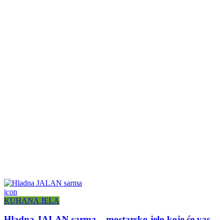
icon
KUHANA JELA
Hladna JALAN sarma – mostarsko jelo koje će vas