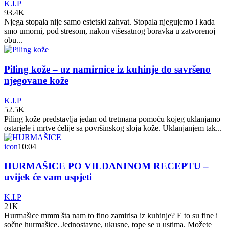
K.I.P
93.4K
Njega stopala nije samo estetski zahvat. Stopala njegujemo i kada
smo umorni, pod stresom, nakon višesatnog boravka u zatvorenoj
obu...
Piling kože – uz namirnice iz kuhinje do savršeno
njegovane kože
K.I.P
52.5K
Piling kože predstavlja jedan od tretmana pomoću kojeg uklanjamo
ostarjele i mrtve ćelije sa površinskog sloja kože. Uklanjanjem tak...
icon
10:04
HURMAŠICE PO VILDANINOM RECEPTU –
uvijek će vam uspjeti
K.I.P
21K
Hurmašice mmm šta nam to fino zamirisa iz kuhinje? E to su fine i
sočne hurmašice. Jednostavne, ukusne, tope se u ustima. Možete