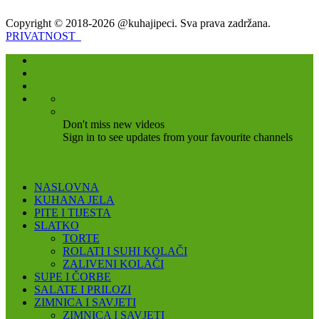
Copyright © 2018-2026 @kuhajipeci. Sva prava zadržana.
PRIVATNOST
Don't miss new videos
Sign in to see updates from your favourite channels
NASLOVNA
KUHANA JELA
PITE I TIJESTA
SLATKO
TORTE
ROLATI I SUHI KOLAČI
ZALIVENI KOLAČI
SUPE I ČORBE
SALATE I PRILOZI
ZIMNICA I SAVJETI
ZIMNICA I SAVJETI