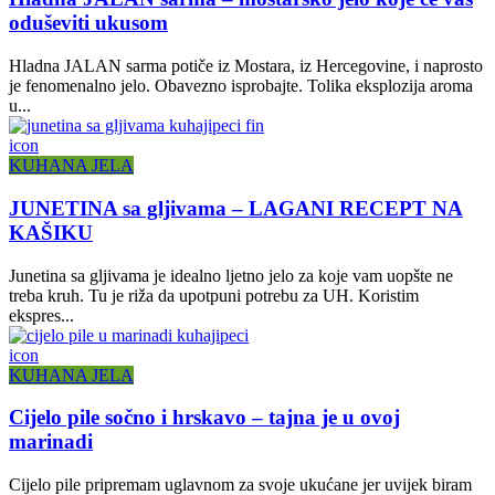
oduševiti ukusom
Hladna JALAN sarma potiče iz Mostara, iz Hercegovine, i naprosto
je fenomenalno jelo. Obavezno isprobajte. Tolika eksplozija aroma
u...
icon
KUHANA JELA
JUNETINA sa gljivama – LAGANI RECEPT NA
KAŠIKU
Junetina sa gljivama je idealno ljetno jelo za koje vam uopšte ne
treba kruh. Tu je riža da upotpuni potrebu za UH. Koristim
ekspres...
icon
KUHANA JELA
Cijelo pile sočno i hrskavo – tajna je u ovoj
marinadi
Cijelo pile pripremam uglavnom za svoje ukućane jer uvijek biram