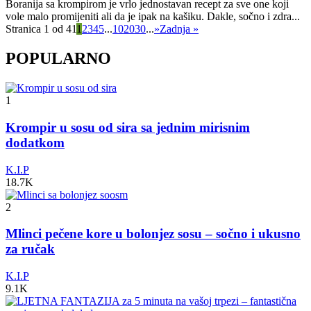
Boranija sa krompirom je vrlo jednostavan recept za sve one koji
vole malo promijeniti ali da je ipak na kašiku. Dakle, sočno i zdra...
Stranica 1 od 41
1
2
3
4
5
...
10
20
30
...
»
Zadnja »
POPULARNO
1
Krompir u sosu od sira sa jednim mirisnim
dodatkom
K.I.P
18.7K
2
Mlinci pečene kore u bolonjez sosu – sočno i ukusno
za ručak
K.I.P
9.1K