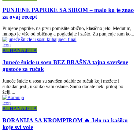
PUNJENE PAPRIKE SA SIROM – malo ko je znao
za ovaj recept
Punjene paprike, na prvu pomislite obično, klasično jelo. Međutim,
mnogo je više od običnog a pogledajte i zašto. Za punjenje sam ko...
icon
KUHANA JELA
Juneće šnicle u sosu BEZ BRAŠNA tajna savršene
gustoće za ručak
Juneće šnicle u sosu su savršen odabir za ručak koji možete i
sutradan jesti, ukoliko vam ostane. Samo dodate neki prilog po
želji....
icon
KUHANA JELA
BORANIJA SA KROMPIROM 🔥 Jelo na kašiku
koje svi vole