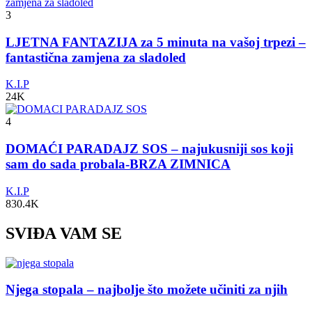
3
LJETNA FANTAZIJA za 5 minuta na vašoj trpezi –
fantastična zamjena za sladoled
K.I.P
24K
4
DOMAĆI PARADAJZ SOS – najukusniji sos koji
sam do sada probala-BRZA ZIMNICA
K.I.P
830.4K
SVIĐA VAM SE
Njega stopala – najbolje što možete učiniti za njih