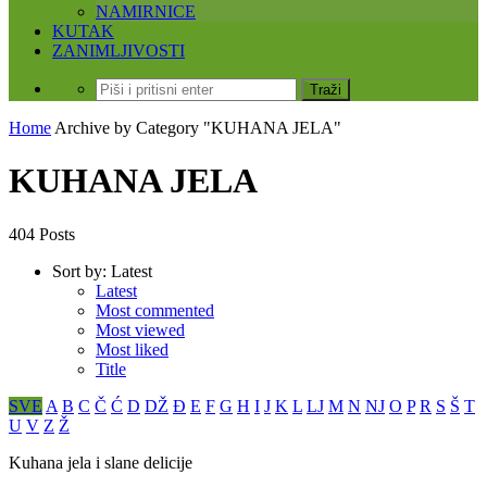
NAMIRNICE
KUTAK
ZANIMLJIVOSTI
Home
Archive by Category "KUHANA JELA"
KUHANA JELA
404 Posts
Sort by:
Latest
Latest
Most commented
Most viewed
Most liked
Title
SVE
A
B
C
Č
Ć
D
DŽ
Đ
E
F
G
H
I
J
K
L
LJ
M
N
NJ
O
P
R
S
Š
T
U
V
Z
Ž
Kuhana jela i slane delicije