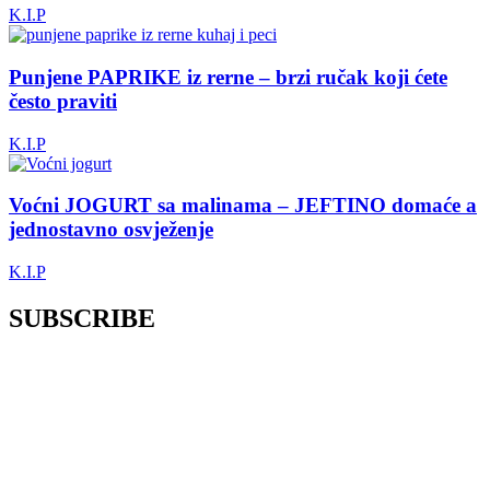
K.I.P
Punjene PAPRIKE iz rerne – brzi ručak koji ćete
često praviti
K.I.P
Voćni JOGURT sa malinama – JEFTINO domaće a
jednostavno osvježenje
K.I.P
SUBSCRIBE