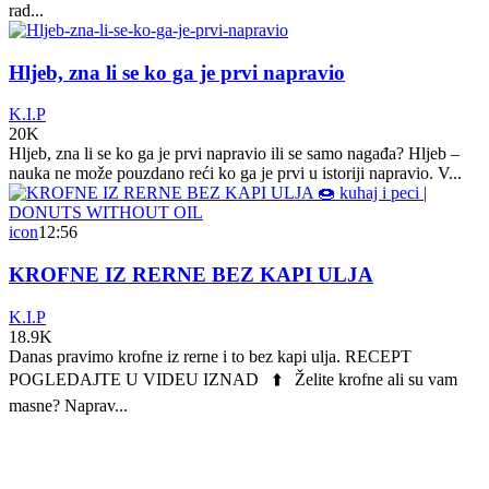
rad...
Hljeb, zna li se ko ga je prvi napravio
K.I.P
20K
Hljeb, zna li se ko ga je prvi napravio ili se samo nagađa? Hljeb –
nauka ne može pouzdano reći ko ga je prvi u istoriji napravio. V...
icon
12:56
KROFNE IZ RERNE BEZ KAPI ULJA
K.I.P
18.9K
Danas pravimo krofne iz rerne i to bez kapi ulja. RECEPT
POGLEDAJTE U VIDEU IZNAD ⬆️ Želite krofne ali su vam
masne? Naprav...