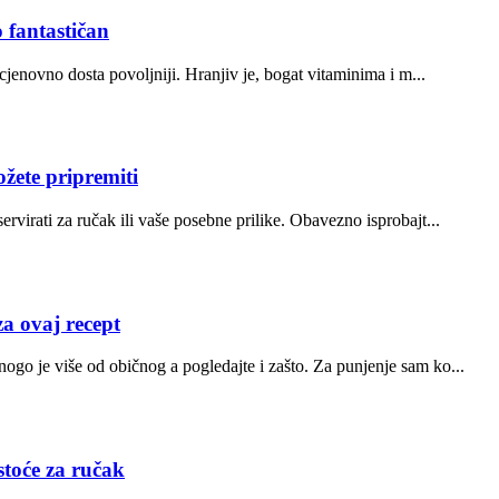
 fantastičan
 cjenovno dosta povoljniji. Hranjiv je, bogat vitaminima i m...
ete pripremiti
rvirati za ručak ili vaše posebne prilike. Obavezno isprobajt...
 ovaj recept
ogo je više od običnog a pogledajte i zašto. Za punjenje sam ko...
toće za ručak