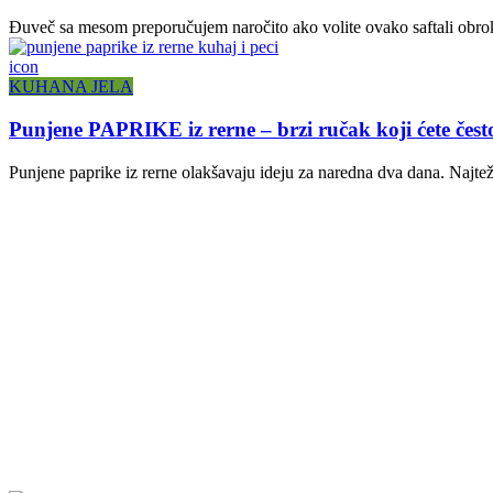
Đuveč sa mesom preporučujem naročito ako volite ovako saftali obroke
icon
KUHANA JELA
Punjene PAPRIKE iz rerne – brzi ručak koji ćete često
Punjene paprike iz rerne olakšavaju ideju za naredna dva dana. Najteže 