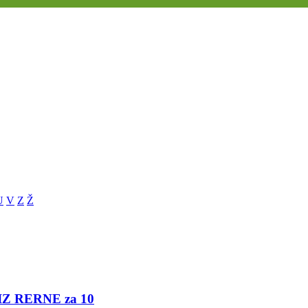
U
V
Z
Ž
 IZ RERNE za 10