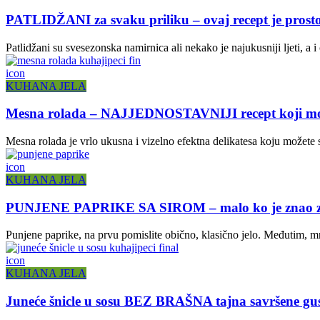
PATLIDŽANI za svaku priliku – ovaj recept je prosto
Patlidžani su svesezonska namirnica ali nekako je najukusniji ljeti, a i
icon
KUHANA JELA
Mesna rolada – NAJJEDNOSTAVNIJI recept koji mož
Mesna rolada je vrlo ukusna i vizelno efektna delikatesa koju možete se
icon
KUHANA JELA
PUNJENE PAPRIKE SA SIROM – malo ko je znao za
Punjene paprike, na prvu pomislite obično, klasično jelo. Međutim, mn
icon
KUHANA JELA
Juneće šnicle u sosu BEZ BRAŠNA tajna savršene gus