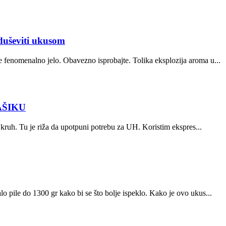
duševiti ukusom
 fenomenalno jelo. Obavezno isprobajte. Tolika eksplozija aroma u...
AŠIKU
a kruh. Tu je riža da upotpuni potrebu za UH. Koristim ekspres...
 pile do 1300 gr kako bi se što bolje ispeklo. Kako je ovo ukus...