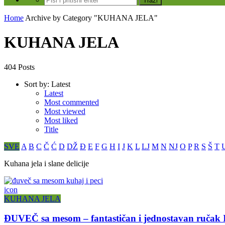
Home
Archive by Category "KUHANA JELA"
KUHANA JELA
404 Posts
Sort by:
Latest
Latest
Most commented
Most viewed
Most liked
Title
SVE
A
B
C
Č
Ć
D
DŽ
Đ
E
F
G
H
I
J
K
L
LJ
M
N
NJ
O
P
R
S
Š
T
Kuhana jela i slane delicije
icon
KUHANA JELA
ĐUVEČ sa mesom – fantastičan i jednostavan ručak