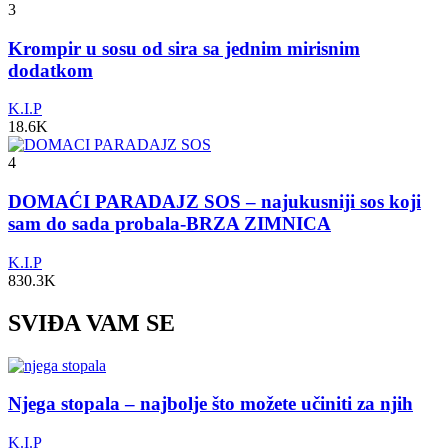
3
Krompir u sosu od sira sa jednim mirisnim
dodatkom
K.I.P
18.6K
4
DOMAĆI PARADAJZ SOS – najukusniji sos koji
sam do sada probala-BRZA ZIMNICA
K.I.P
830.3K
SVIĐA VAM SE
Njega stopala – najbolje što možete učiniti za njih
K.I.P