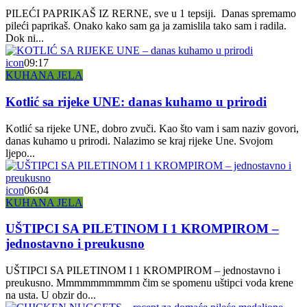
PILEĆI PAPRIKAŠ IZ RERNE, sve u 1 tepsiji. Danas spremamo
pileći paprikaš. Onako kako sam ga ja zamislila tako sam i radila.
Dok ni...
icon
09:17
KUHANA JELA
Kotlić sa rijeke UNE: danas kuhamo u prirodi
Kotlić sa rijeke UNE, dobro zvuči. Kao što vam i sam naziv govori,
danas kuhamo u prirodi. Nalazimo se kraj rijeke Une. Svojom
ljepo...
icon
06:04
KUHANA JELA
UŠTIPCI SA PILETINOM I 1 KROMPIROM –
jednostavno i preukusno
UŠTIPCI SA PILETINOM I 1 KROMPIROM – jednostavno i
preukusno. Mmmmmmmmmm čim se spomenu uštipci voda krene
na usta. U obzir do...