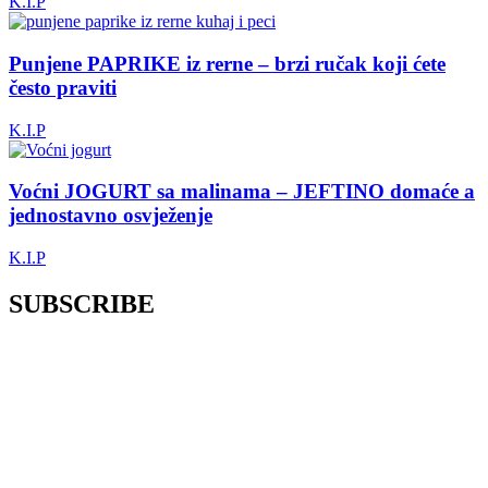
K.I.P
Punjene PAPRIKE iz rerne – brzi ručak koji ćete
često praviti
K.I.P
Voćni JOGURT sa malinama – JEFTINO domaće a
jednostavno osvježenje
K.I.P
SUBSCRIBE