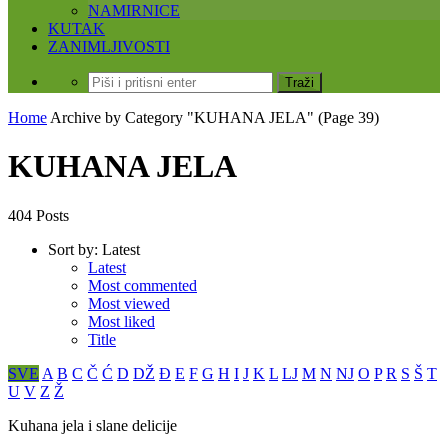
NAMIRNICE
KUTAK
ZANIMLJIVOSTI
Home
Archive by Category "KUHANA JELA"
(Page 39)
KUHANA JELA
404 Posts
Sort by:
Latest
Latest
Most commented
Most viewed
Most liked
Title
SVE
A
B
C
Č
Ć
D
DŽ
Đ
E
F
G
H
I
J
K
L
LJ
M
N
NJ
O
P
R
S
Š
T
U
V
Z
Ž
Kuhana jela i slane delicije