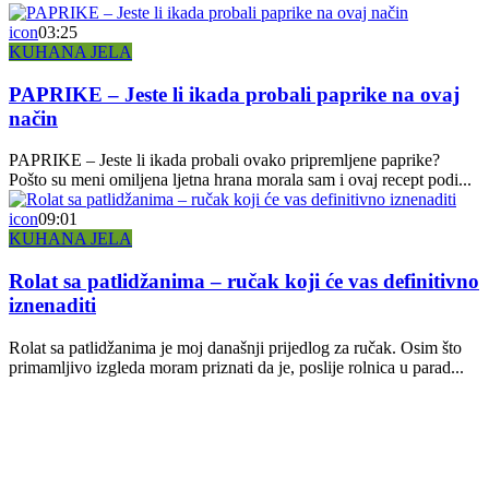
icon
03:25
KUHANA JELA
PAPRIKE – Jeste li ikada probali paprike na ovaj
način
PAPRIKE – Jeste li ikada probali ovako pripremljene paprike?
Pošto su meni omiljena ljetna hrana morala sam i ovaj recept podi...
icon
09:01
KUHANA JELA
Rolat sa patlidžanima – ručak koji će vas definitivno
iznenaditi
Rolat sa patlidžanima je moj današnji prijedlog za ručak. Osim što
primamljivo izgleda moram priznati da je, poslije rolnica u parad...