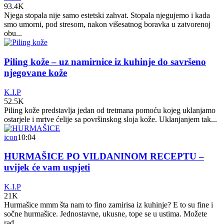
93.4K
Njega stopala nije samo estetski zahvat. Stopala njegujemo i kada
smo umorni, pod stresom, nakon višesatnog boravka u zatvorenoj
obu...
Piling kože – uz namirnice iz kuhinje do savršeno
njegovane kože
K.I.P
52.5K
Piling kože predstavlja jedan od tretmana pomoću kojeg uklanjamo
ostarjele i mrtve ćelije sa površinskog sloja kože. Uklanjanjem tak...
icon
10:04
HURMAŠICE PO VILDANINOM RECEPTU –
uvijek će vam uspjeti
K.I.P
21K
Hurmašice mmm šta nam to fino zamirisa iz kuhinje? E to su fine i
sočne hurmašice. Jednostavne, ukusne, tope se u ustima. Možete
rad...