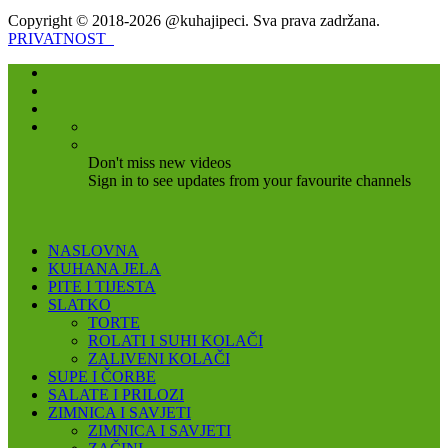
Copyright © 2018-2026 @kuhajipeci. Sva prava zadržana.
PRIVATNOST
Don't miss new videos
Sign in to see updates from your favourite channels
NASLOVNA
KUHANA JELA
PITE I TIJESTA
SLATKO
TORTE
ROLATI I SUHI KOLAČI
ZALIVENI KOLAČI
SUPE I ČORBE
SALATE I PRILOZI
ZIMNICA I SAVJETI
ZIMNICA I SAVJETI