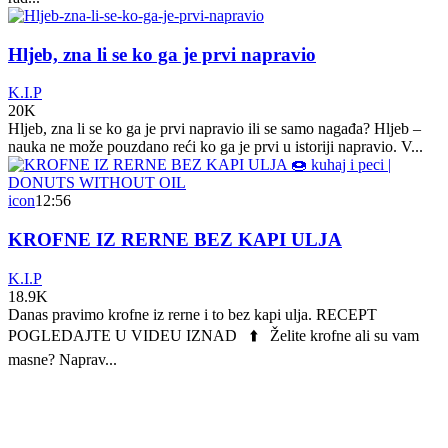
Hljeb, zna li se ko ga je prvi napravio
K.I.P
20K
Hljeb, zna li se ko ga je prvi napravio ili se samo nagađa? Hljeb –
nauka ne može pouzdano reći ko ga je prvi u istoriji napravio. V...
icon
12:56
KROFNE IZ RERNE BEZ KAPI ULJA
K.I.P
18.9K
Danas pravimo krofne iz rerne i to bez kapi ulja. RECEPT
POGLEDAJTE U VIDEU IZNAD ⬆️ Želite krofne ali su vam
masne? Naprav...