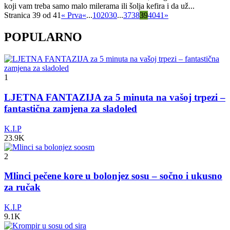
koji vam treba samo malo milerama ili šolja kefira i da už...
Stranica 39 od 41
« Prva
«
...
10
20
30
...
37
38
39
40
41
»
POPULARNO
1
LJETNA FANTAZIJA za 5 minuta na vašoj trpezi –
fantastična zamjena za sladoled
K.I.P
23.9K
2
Mlinci pečene kore u bolonjez sosu – sočno i ukusno
za ručak
K.I.P
9.1K