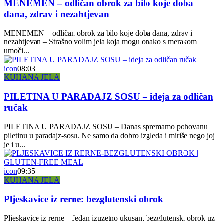
MENEMEN – odličan obrok za bilo koje doba
dana, zdrav i nezahtjevan
MENEMEN – odličan obrok za bilo koje doba dana, zdrav i
nezahtjevan – Strašno volim jela koja mogu onako s merakom
umoči...
icon
08:03
KUHANA JELA
PILETINA U PARADAJZ SOSU – ideja za odličan
ručak
PILETINA U PARADAJZ SOSU – Danas spremamo pohovanu
piletinu u paradajz-sosu. Ne samo da dobro izgleda i miriše nego joj
je i u...
icon
09:35
KUHANA JELA
Pljeskavice iz rerne: bezglutenski obrok
Pljeskavice iz rerne – Jedan izuzetno ukusan, bezglutenski obrok uz