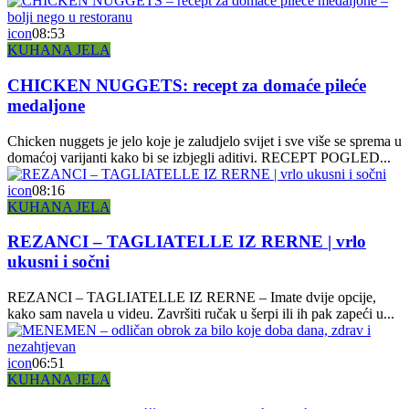
icon
08:53
KUHANA JELA
CHICKEN NUGGETS: recept za domaće pileće
medaljone
Chicken nuggets je jelo koje je zaludjelo svijet i sve više se sprema u
domaćoj varijanti kako bi se izbjegli aditivi. RECEPT POGLED...
icon
08:16
KUHANA JELA
REZANCI – TAGLIATELLE IZ RERNE | vrlo
ukusni i sočni
REZANCI – TAGLIATELLE IZ RERNE – Imate dvije opcije,
kako sam navela u videu. Završiti ručak u šerpi ili ih pak zapeći u...
icon
06:51
KUHANA JELA