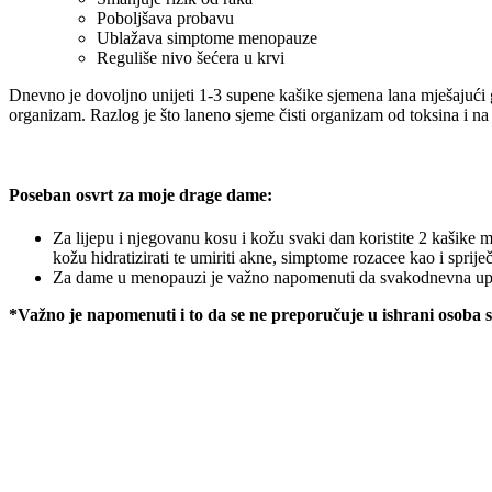
Poboljšava probavu
Ublažava simptome menopauze
Reguliše nivo šećera u krvi
Dnevno je dovoljno unijeti 1-3 supene kašike sjemena lana mješajući 
organizam. Razlog je što laneno sjeme čisti organizam od toksina i na
Poseban osvrt za moje drage dame:
Za lijepu i njegovanu kosu i kožu svaki dan koristite 2 kašike 
kožu hidratizirati te umiriti akne, simptome rozacee kao i spriječi
Za dame u menopauzi je važno napomenuti da svakodnevna upo
*Važno je napomenuti i to da se ne preporučuje u ishrani osoba 