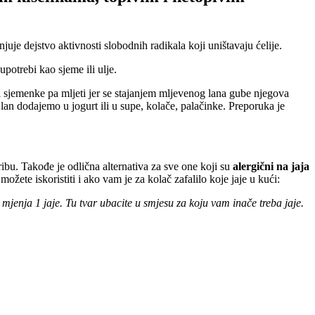
juje dejstvo aktivnosti slobodnih radikala koji uništavaju ćelije.
upotrebi kao sjeme ili ulje.
ti sjemenke pa mljeti jer se stajanjem mljevenog lana gube njegova
lan dodajemo u jogurt ili u supe, kolače, palačinke. Preporuka je
ibu. Takođe je odlična alternativa za sve one koji su
alergični na jaja
ete iskoristiti i ako vam je za kolač zafalilo koje jaje u kući:
 mjenja 1 jaje. Tu tvar ubacite u smjesu za koju vam inače treba jaje.