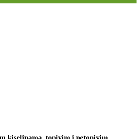
im kiselinama, topivim i netopivim