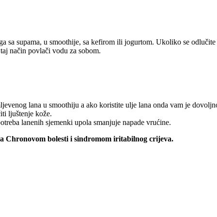
ga sa supama, u smoothije, sa kefirom ili jogurtom. Ukoliko se odlučite
 taj način povlači vodu za sobom.
mljevenog lana u smoothiju a ako koristite ulje lana onda vam je dovoljn
ti ljuštenje kože.
treba lanenih sjemenki upola smanjuje napade vrućine.
sa Chronovom bolesti i sindromom iritabilnog crijeva.