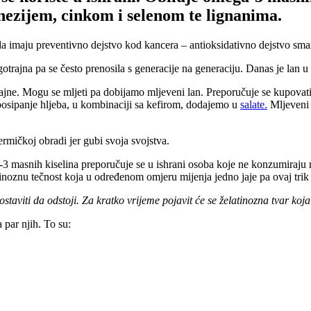
ezijem, cinkom i selenom te lignanima.
 da imaju preventivno dejstvo kod kancera – antioksidativno dejstvo sman
otrajna pa se često prenosila s generacije na generaciju. Danas je lan u 
 sjajne. Mogu se mljeti pa dobijamo mljeveni lan. Preporučuje se kupova
posipanje hljeba, u kombinaciji sa kefirom, dodajemo u
salate.
Mljeveni 
 termičkoj obradi jer gubi svoja svojstva.
3 masnih kiselina preporučuje se u ishrani osoba koje ne konzumiraju r
znu tečnost koja u određenom omjeru mijenja jedno jaje pa ovaj trik mož
aviti da odstoji. Za kratko vrijeme pojavit će se želatinozna tvar koja
 par njih. To su: