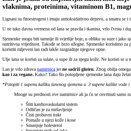
vlaknima, proteinima, vitaminom B1, magn
Lignani su fitoestrogeni i imaju antioksidativno dejstvo, a smatra se i
U ne tako davna vremena od lana se pravila i tkanina, vrlo čvrsta i dug
Sjemenke mogu biti tamnije ili svjetlije boje, u obliku su suze i jako
nutritivna vrijednost. Takođe se brzo užegne. Sjemenke koristimo za 
koristiti mljeveni lan radi lakše razgradnje njegove opne.
Ulje lana se koristi za salate, u supe ili za njegu kože. Ne koristi se u
Lan je vrlo zdrava
namirnica
jer
ne sadrži gluten
. Zbog obilja omega-
kao i za vegane.
Kako? Tako što potopljene sjemenke lana daju želatino
*Potopiti 1 supenu kašiku lanenog sjemena u 3 supene kašike vode i ost
Mnoge su prednosti ove namirnice ali ja ću se osvrtnuti samo na
Štiti kardiovaskularni sistem
Odličan je za mršavljenje
Čisti probavni trakt
Pomaže u njezi kože i kose
Smanjuje holesterol
Smanjuje rizik od raka