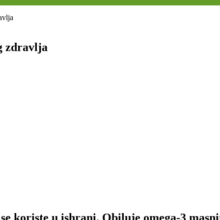
avlja
g zdravlja
 se koriste u ishrani. Obiluje omega-3 masn