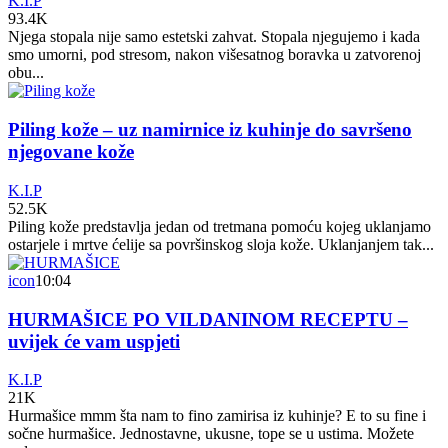
K.I.P
93.4K
Njega stopala nije samo estetski zahvat. Stopala njegujemo i kada
smo umorni, pod stresom, nakon višesatnog boravka u zatvorenoj
obu...
Piling kože – uz namirnice iz kuhinje do savršeno
njegovane kože
K.I.P
52.5K
Piling kože predstavlja jedan od tretmana pomoću kojeg uklanjamo
ostarjele i mrtve ćelije sa površinskog sloja kože. Uklanjanjem tak...
icon
10:04
HURMAŠICE PO VILDANINOM RECEPTU –
uvijek će vam uspjeti
K.I.P
21K
Hurmašice mmm šta nam to fino zamirisa iz kuhinje? E to su fine i
sočne hurmašice. Jednostavne, ukusne, tope se u ustima. Možete