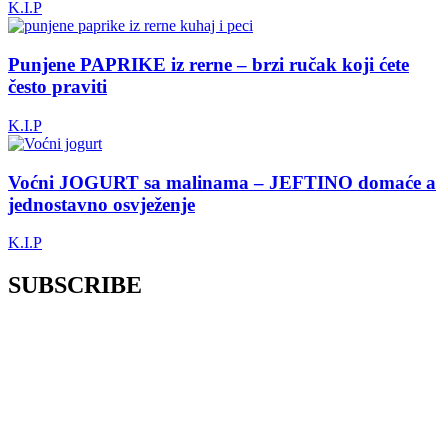
K.I.P
Punjene PAPRIKE iz rerne – brzi ručak koji ćete
često praviti
K.I.P
Voćni JOGURT sa malinama – JEFTINO domaće a
jednostavno osvježenje
K.I.P
SUBSCRIBE