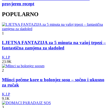
provjeren recept
POPULARNO
1
LJETNA FANTAZIJA za 5 minuta na vašoj trpezi –
fantastična zamjena za sladoled
K.I.P
23.9K
2
Mlinci pečene kore u bolonjez sosu – sočno i ukusno
za ručak
K.I.P
9.1K
3