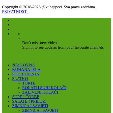
Copyright © 2018-2026 @kuhajipeci. Sva prava zadržana.
PRIVATNOST
Don't miss new videos
Sign in to see updates from your favourite channels
NASLOVNA
KUHANA JELA
PITE I TIJESTA
SLATKO
TORTE
ROLATI I SUHI KOLAČI
ZALIVENI KOLAČI
SUPE I ČORBE
SALATE I PRILOZI
ZIMNICA I SAVJETI
ZIMNICA I SAVJETI