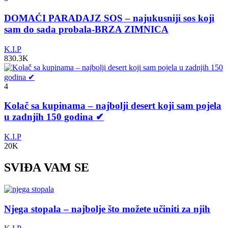
DOMAĆI PARADAJZ SOS – najukusniji sos koji
sam do sada probala-BRZA ZIMNICA
K.I.P
830.3K
4
Kolač sa kupinama – najbolji desert koji sam pojela
u zadnjih 150 godina ✔
K.I.P
20K
SVIĐA VAM SE
Njega stopala – najbolje što možete učiniti za njih