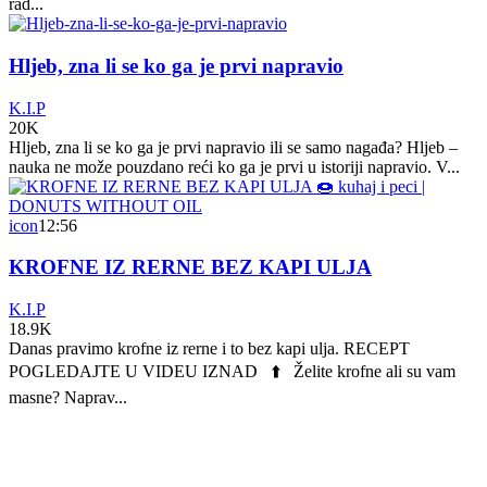
rad...
Hljeb, zna li se ko ga je prvi napravio
K.I.P
20K
Hljeb, zna li se ko ga je prvi napravio ili se samo nagađa? Hljeb –
nauka ne može pouzdano reći ko ga je prvi u istoriji napravio. V...
icon
12:56
KROFNE IZ RERNE BEZ KAPI ULJA
K.I.P
18.9K
Danas pravimo krofne iz rerne i to bez kapi ulja. RECEPT
POGLEDAJTE U VIDEU IZNAD ⬆️ Želite krofne ali su vam
masne? Naprav...