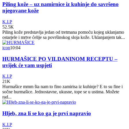
Piling kože – uz namirnice iz kuhinje do savršeno
njegovane kože
K.I.P
52.5K
Piling kože predstavlja jedan od tretmana pomoću kojeg uklanjamo
ostarjele i mrtve ćelije sa površinskog sloja kože. Uklanjanjem tak...
icon
10:04
HURMAŠICE PO VILDANINOM RECEPTU –
uvijek će vam uspjeti
K.I.P
21K
Hurmašice mmm šta nam to fino zamirisa iz kuhinje? E to su fine i
sočne hurmašice. Jednostavne, ukusne, tope se u ustima. Možete
rad...
Hljeb, zna li se ko ga je prvi napravio
K.I.P