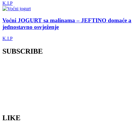
K.I.P
Voćni JOGURT sa malinama – JEFTINO domaće a
jednostavno osvježenje
K.I.P
SUBSCRIBE
LIKE