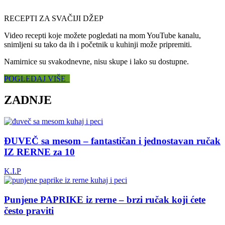
RECEPTI ZA SVAČIJI DŽEP
Video recepti koje možete pogledati na mom YouTube kanalu,
snimljeni su tako da ih i početnik u kuhinji može pripremiti.
Namirnice su svakodnevne, nisu skupe i lako su dostupne.
POGLEDAJ VIŠE
ZADNJE
ĐUVEČ sa mesom – fantastičan i jednostavan ručak
IZ RERNE za 10
K.I.P
Punjene PAPRIKE iz rerne – brzi ručak koji ćete
često praviti