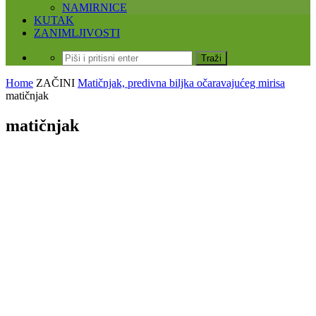
NAMIRNICE
KUTAK
ZANIMLJIVOSTI
Home
ZAČINI
Matičnjak, predivna biljka očaravajućeg mirisa
matičnjak
matičnjak