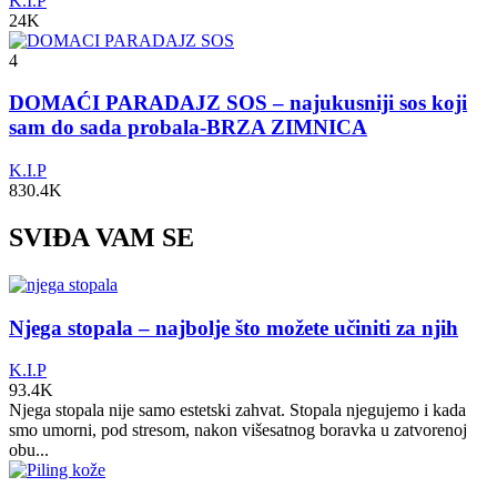
K.I.P
24K
4
DOMAĆI PARADAJZ SOS – najukusniji sos koji
sam do sada probala-BRZA ZIMNICA
K.I.P
830.4K
SVIĐA VAM SE
Njega stopala – najbolje što možete učiniti za njih
K.I.P
93.4K
Njega stopala nije samo estetski zahvat. Stopala njegujemo i kada
smo umorni, pod stresom, nakon višesatnog boravka u zatvorenoj
obu...