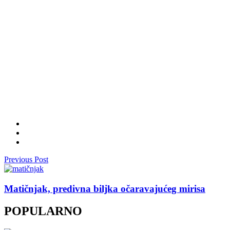
Previous Post
Matičnjak, predivna biljka očaravajućeg mirisa
POPULARNO