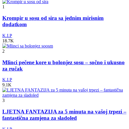
1
Krompir u sosu od sira sa jednim mirisnim
dodatkom
K.I.P
18.7K
2
Mlinci pečene kore u bolonjez sosu – sočno i ukusno
za ručak
K.I.P
9.1K
3
LJETNA FANTAZIJA za 5 minuta na vašoj trpezi –
fantastična zamjena za sladoled