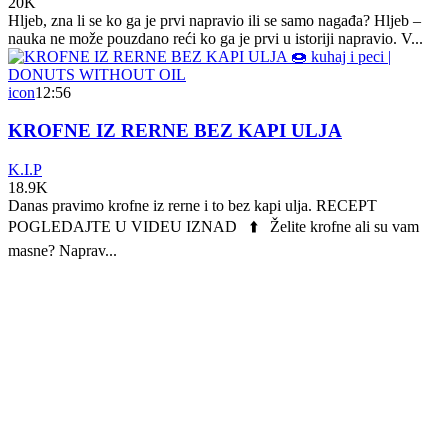
20K
Hljeb, zna li se ko ga je prvi napravio ili se samo nagađa? Hljeb –
nauka ne može pouzdano reći ko ga je prvi u istoriji napravio. V...
icon
12:56
KROFNE IZ RERNE BEZ KAPI ULJA
K.I.P
18.9K
Danas pravimo krofne iz rerne i to bez kapi ulja. RECEPT
POGLEDAJTE U VIDEU IZNAD ⬆️ Želite krofne ali su vam
masne? Naprav...