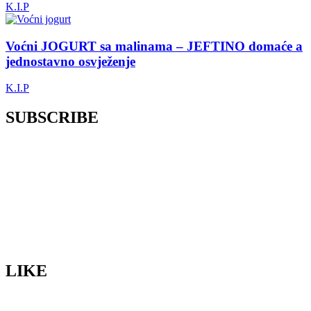
K.I.P
Voćni JOGURT sa malinama – JEFTINO domaće a
jednostavno osvježenje
K.I.P
SUBSCRIBE
LIKE