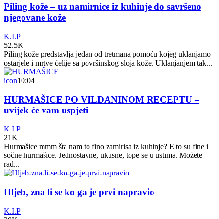
Piling kože – uz namirnice iz kuhinje do savršeno
njegovane kože
K.I.P
52.5K
Piling kože predstavlja jedan od tretmana pomoću kojeg uklanjamo
ostarjele i mrtve ćelije sa površinskog sloja kože. Uklanjanjem tak...
icon
10:04
HURMAŠICE PO VILDANINOM RECEPTU –
uvijek će vam uspjeti
K.I.P
21K
Hurmašice mmm šta nam to fino zamirisa iz kuhinje? E to su fine i
sočne hurmašice. Jednostavne, ukusne, tope se u ustima. Možete
rad...
Hljeb, zna li se ko ga je prvi napravio
K.I.P