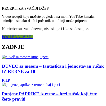
RECEPTI ZA SVAČIJI DŽEP
Video recepti koje možete pogledati na mom YouTube kanalu,
snimljeni su tako da ih i početnik u kuhinji može pripremiti.
Namirnice su svakodnevne, nisu skupe i lako su dostupne.
POGLEDAJ VIŠE
ZADNJE
ĐUVEČ sa mesom – fantastičan i jednostavan ručak
IZ RERNE za 10
K.I.P
Punjene PAPRIKE iz rerne – brzi ručak koji ćete
često praviti