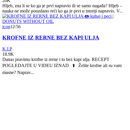
20K
Hljeb, zna li se ko ga je prvi napravio ili se samo nagađa? Hljeb –
nauka ne može pouzdano reći ko ga je prvi u istoriji napravio. V...
icon
12:56
KROFNE IZ RERNE BEZ KAPI ULJA
K.I.P
18.9K
Danas pravimo krofne iz rerne i to bez kapi ulja. RECEPT
POGLEDAJTE U VIDEU IZNAD ⬆️ Želite krofne ali su vam
masne? Naprav...