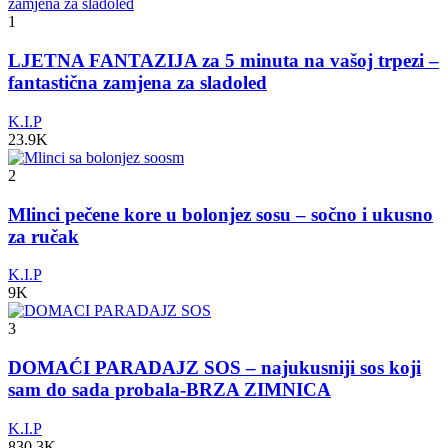
1
LJETNA FANTAZIJA za 5 minuta na vašoj trpezi –
fantastična zamjena za sladoled
K.I.P
23.9K
2
Mlinci pečene kore u bolonjez sosu – sočno i ukusno
za ručak
K.I.P
9K
3
DOMAĆI PARADAJZ SOS – najukusniji sos koji
sam do sada probala-BRZA ZIMNICA
K.I.P
830.3K