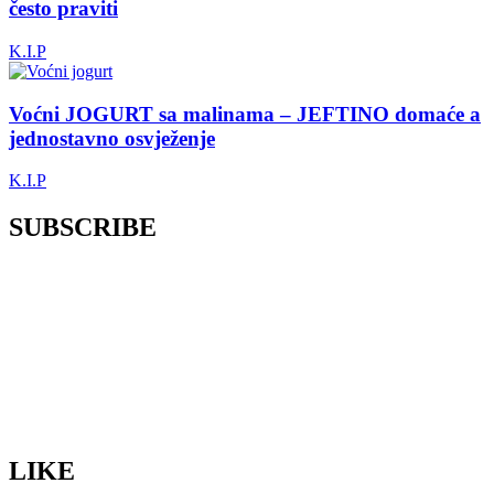
često praviti
K.I.P
Voćni JOGURT sa malinama – JEFTINO domaće a
jednostavno osvježenje
K.I.P
SUBSCRIBE
LIKE