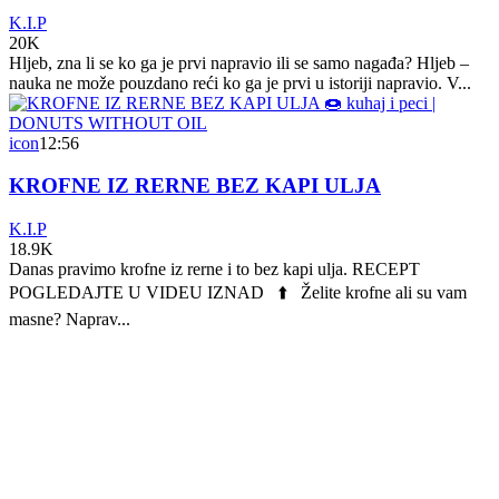
K.I.P
20K
Hljeb, zna li se ko ga je prvi napravio ili se samo nagađa? Hljeb –
nauka ne može pouzdano reći ko ga je prvi u istoriji napravio. V...
icon
12:56
KROFNE IZ RERNE BEZ KAPI ULJA
K.I.P
18.9K
Danas pravimo krofne iz rerne i to bez kapi ulja. RECEPT
POGLEDAJTE U VIDEU IZNAD ⬆️ Želite krofne ali su vam
masne? Naprav...