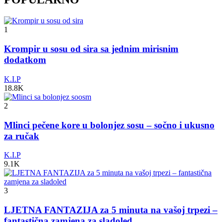
1
Krompir u sosu od sira sa jednim mirisnim
dodatkom
K.I.P
18.8K
2
Mlinci pečene kore u bolonjez sosu – sočno i ukusno
za ručak
K.I.P
9.1K
3
LJETNA FANTAZIJA za 5 minuta na vašoj trpezi –
fantastična zamjena za sladoled