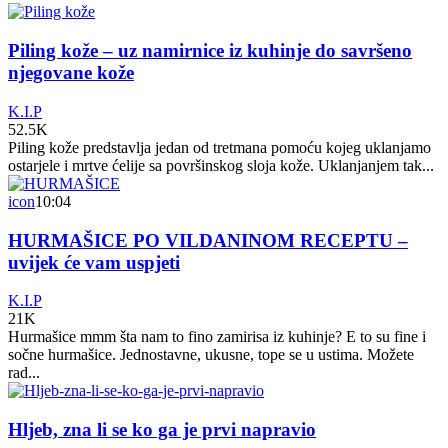
Piling kože – uz namirnice iz kuhinje do savršeno
njegovane kože
K.I.P
52.5K
Piling kože predstavlja jedan od tretmana pomoću kojeg uklanjamo
ostarjele i mrtve ćelije sa površinskog sloja kože. Uklanjanjem tak...
icon
10:04
HURMAŠICE PO VILDANINOM RECEPTU –
uvijek će vam uspjeti
K.I.P
21K
Hurmašice mmm šta nam to fino zamirisa iz kuhinje? E to su fine i
sočne hurmašice. Jednostavne, ukusne, tope se u ustima. Možete
rad...
Hljeb, zna li se ko ga je prvi napravio