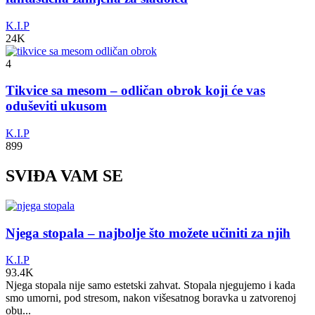
K.I.P
24K
4
Tikvice sa mesom – odličan obrok koji će vas
oduševiti ukusom
K.I.P
899
SVIĐA VAM SE
Njega stopala – najbolje što možete učiniti za njih
K.I.P
93.4K
Njega stopala nije samo estetski zahvat. Stopala njegujemo i kada
smo umorni, pod stresom, nakon višesatnog boravka u zatvorenoj
obu...