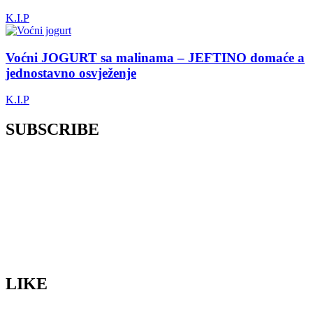
K.I.P
Voćni JOGURT sa malinama – JEFTINO domaće a
jednostavno osvježenje
K.I.P
SUBSCRIBE
LIKE