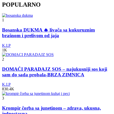
POPULARNO
1
Bosanska DUKMA 🔥 livača sa kukuruznim
brašnom i prelivom od jaja
K.I.P
1K
2
DOMAĆI PARADAJZ SOS – najukusniji sos koji
sam do sada probala-BRZA ZIMNICA
K.I.P
830.4K
3
Krompir čorba sa junetinom – zdrava, ukusna,
jednostavna