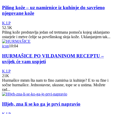
Piling kože – uz namirnice iz kuhinje do savršeno
njegovane kože
K.I.P
52.5K
Piling kože predstavlja jedan od tretmana pomoću kojeg uklanjamo
ostarjele i mrtve ćelije sa površinskog sloja kože. Uklanjanjem tak...
icon
10:04
HURMAŠICE PO VILDANINOM RECEPTU –
uvijek će vam uspjeti
K.I.P
21K
Hurmašice mmm šta nam to fino zamirisa iz kuhinje? E to su fine i
sočne hurmašice. Jednostavne, ukusne, tope se u ustima. Možete
rad...
Hljeb, zna li se ko ga je prvi napravio
K.I.P