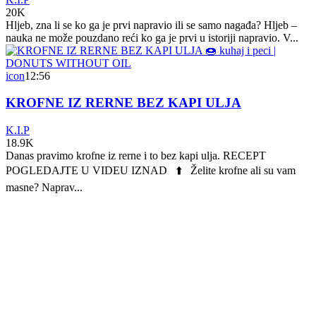
20K
Hljeb, zna li se ko ga je prvi napravio ili se samo nagađa? Hljeb –
nauka ne može pouzdano reći ko ga je prvi u istoriji napravio. V...
icon
12:56
KROFNE IZ RERNE BEZ KAPI ULJA
K.I.P
18.9K
Danas pravimo krofne iz rerne i to bez kapi ulja. RECEPT
POGLEDAJTE U VIDEU IZNAD ⬆️ Želite krofne ali su vam
masne? Naprav...