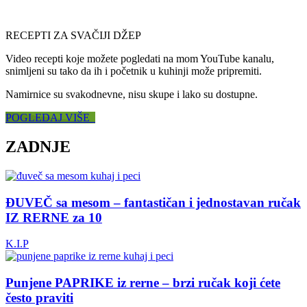
RECEPTI ZA SVAČIJI DŽEP
Video recepti koje možete pogledati na mom YouTube kanalu,
snimljeni su tako da ih i početnik u kuhinji može pripremiti.
Namirnice su svakodnevne, nisu skupe i lako su dostupne.
POGLEDAJ VIŠE
ZADNJE
ĐUVEČ sa mesom – fantastičan i jednostavan ručak
IZ RERNE za 10
K.I.P
Punjene PAPRIKE iz rerne – brzi ručak koji ćete
često praviti