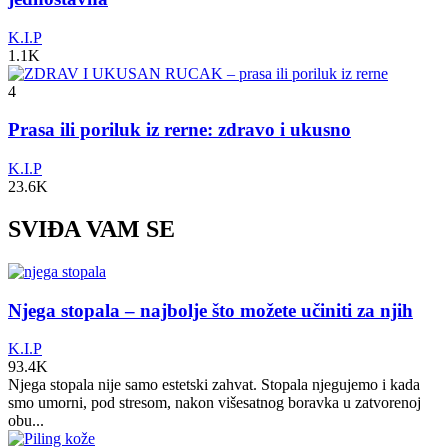
K.I.P
1.1K
4
Prasa ili poriluk iz rerne: zdravo i ukusno
K.I.P
23.6K
SVIĐA VAM SE
Njega stopala – najbolje što možete učiniti za njih
K.I.P
93.4K
Njega stopala nije samo estetski zahvat. Stopala njegujemo i kada
smo umorni, pod stresom, nakon višesatnog boravka u zatvorenoj
obu...