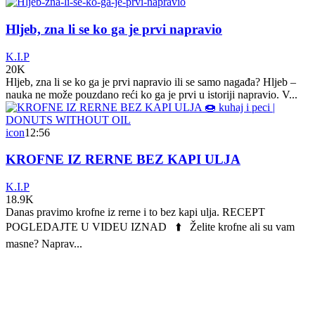
Hljeb, zna li se ko ga je prvi napravio
K.I.P
20K
Hljeb, zna li se ko ga je prvi napravio ili se samo nagađa? Hljeb –
nauka ne može pouzdano reći ko ga je prvi u istoriji napravio. V...
icon
12:56
KROFNE IZ RERNE BEZ KAPI ULJA
K.I.P
18.9K
Danas pravimo krofne iz rerne i to bez kapi ulja. RECEPT
POGLEDAJTE U VIDEU IZNAD ⬆️ Želite krofne ali su vam
masne? Naprav...