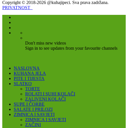
Copyright © 2018-2026 @kuhajipeci. Sva prava zadržana.
PRIVATNOST
Don't miss new videos
Sign in to see updates from your favourite channels
NASLOVNA
KUHANA JELA
PITE I TIJESTA
SLATKO
TORTE
ROLATI I SUHI KOLAČI
ZALIVENI KOLAČI
SUPE I ČORBE
SALATE I PRILOZI
ZIMNICA I SAVJETI
ZIMNICA I SAVJETI
ZAČINI