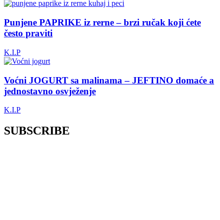
Punjene PAPRIKE iz rerne – brzi ručak koji ćete
često praviti
K.I.P
Voćni JOGURT sa malinama – JEFTINO domaće a
jednostavno osvježenje
K.I.P
SUBSCRIBE