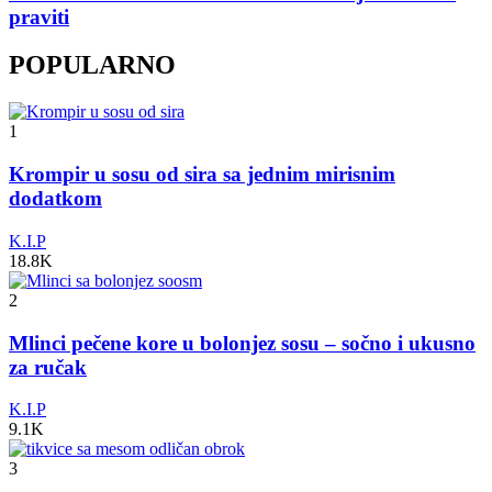
praviti
POPULARNO
1
Krompir u sosu od sira sa jednim mirisnim
dodatkom
K.I.P
18.8K
2
Mlinci pečene kore u bolonjez sosu – sočno i ukusno
za ručak
K.I.P
9.1K
3