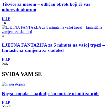
Tikvice sa mesom – odličan obrok koji će vas
oduševiti ukusom
K.I.P
1K
4
LJETNA FANTAZIJA za 5 minuta na vašoj trpezi –
fantastična zamjena za sladoled
K.I.P
24K
SVIĐA VAM SE
Njega stopala – najbolje što možete učiniti za njih
K.I.P
93.4K