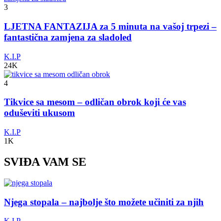
3
LJETNA FANTAZIJA za 5 minuta na vašoj trpezi –
fantastična zamjena za sladoled
K.I.P
24K
4
Tikvice sa mesom – odličan obrok koji će vas
oduševiti ukusom
K.I.P
1K
SVIĐA VAM SE
Njega stopala – najbolje što možete učiniti za njih
K.I.P