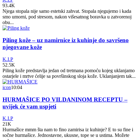
93.4K
Njega stopala nije samo estetski zahvat. Stopala njegujemo i kada
smo umorni, pod stresom, nakon višesatnog boravka u zatvorenoj
obu...
Piling kože – uz namirnice iz kuhinje do savršeno
njegovane kože
K.I.P
52.5K
Piling kože predstavlja jedan od tretmana pomoću kojeg uklanjamo
ostarjele i mrtve ćelije sa površinskog sloja kože. Uklanjanjem tak...
icon
10:04
HURMAŠICE PO VILDANINOM RECEPTU –
uvijek će vam uspjeti
K.I.P
21K
Hurmašice mmm šta nam to fino zamirisa iz kuhinje? E to su fine i
sočne hurmašice. Jednostavne, ukusne, tope se u ustima. Možete