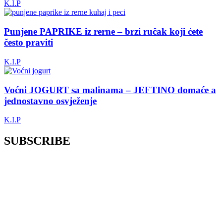
K.I.P
Punjene PAPRIKE iz rerne – brzi ručak koji ćete
često praviti
K.I.P
Voćni JOGURT sa malinama – JEFTINO domaće a
jednostavno osvježenje
K.I.P
SUBSCRIBE