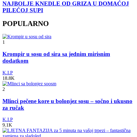
NAJBOLJE KNEDLE OD GRIZA U DOMAĆOJ
PILEĆOJ SUPI
POPULARNO
1
Krompir u sosu od sira sa jednim mirisnim
dodatkom
K.I.P
18.8K
2
Mlinci pečene kore u bolonjez sosu – sočno i ukusno
za ručak
K.I.P
9.1K