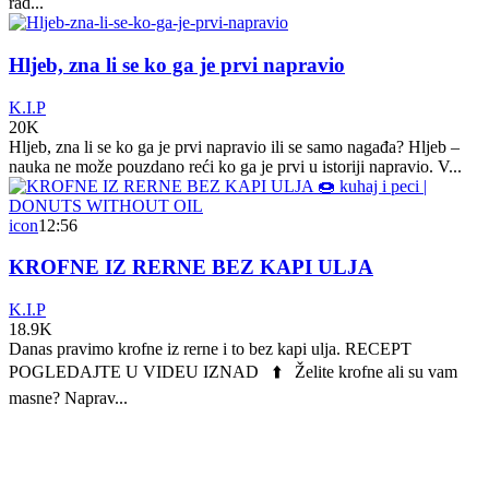
rad...
Hljeb, zna li se ko ga je prvi napravio
K.I.P
20K
Hljeb, zna li se ko ga je prvi napravio ili se samo nagađa? Hljeb –
nauka ne može pouzdano reći ko ga je prvi u istoriji napravio. V...
icon
12:56
KROFNE IZ RERNE BEZ KAPI ULJA
K.I.P
18.9K
Danas pravimo krofne iz rerne i to bez kapi ulja. RECEPT
POGLEDAJTE U VIDEU IZNAD ⬆️ Želite krofne ali su vam
masne? Naprav...