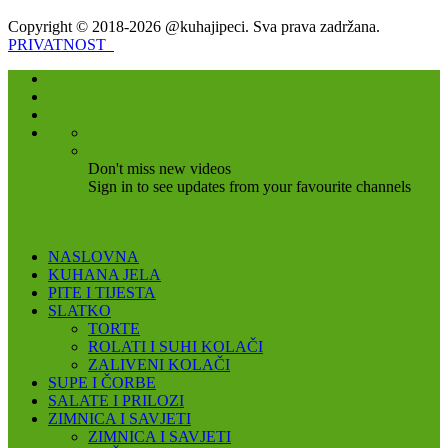
Copyright © 2018-2026 @kuhajipeci. Sva prava zadržana.
PRIVATNOST
Don't miss new videos
Sign in to see updates from your favourite channels
NASLOVNA
KUHANA JELA
PITE I TIJESTA
SLATKO
TORTE
ROLATI I SUHI KOLAČI
ZALIVENI KOLAČI
SUPE I ČORBE
SALATE I PRILOZI
ZIMNICA I SAVJETI
ZIMNICA I SAVJETI