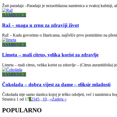
Žuti paradajz –Paradajz je nezaobilazna namirnica u svakoj kuhinji, ali
NAMIRNICE
Raž – snaga u zrnu za zdraviji život
Raž – Kada govorimo o žitaricama, najčešće prvo pomislimo na pšenicu 
NAMIRNICE
Limeta – mali citrus, velika korist za zdravlje
Limeta – mali citrus, velika korist za zdravlje – (Citrus aurantiifolia) 
NAMIRNICE
Čokolada – dobra vijest za dame – eliksir mladosti
Čokolada nije samo slastica kojoj je teško odoljeti, već i namirnica b
Stranica 1 od 17
1
2
3
4
5
...
10
...
»
Zadnja »
POPULARNO