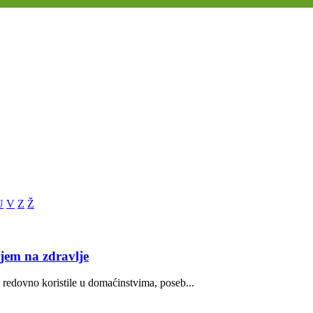
U
V
Z
Ž
ajem na zdravlje
edovno koristile u domaćinstvima, poseb...