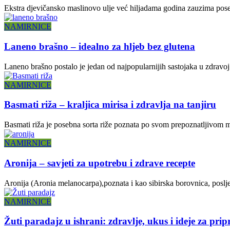
Ekstra djevičansko maslinovo ulje već hiljadama godina zauzima posebno
NAMIRNICE
Laneno brašno – idealno za hljeb bez glutena
Laneno brašno postalo je jedan od najpopularnijih sastojaka u zdravoj 
NAMIRNICE
Basmati riža – kraljica mirisa i zdravlja na tanjiru
Basmati riža je posebna sorta riže poznata po svom prepoznatljivom mi
NAMIRNICE
Aronija – savjeti za upotrebu i zdrave recepte
Aronija (Aronia melanocarpa),poznata i kao sibirska borovnica, posljed
NAMIRNICE
Žuti paradajz u ishrani: zdravlje, ukus i ideje za pri