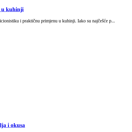
 u kuhinji
cionistiku i praktičnu primjenu u kuhinji. Iako su najčešće p...
lja i okusa