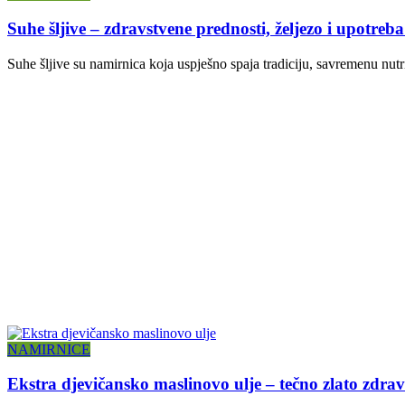
Suhe šljive – zdravstvene prednosti, željezo i upotreba
Suhe šljive su namirnica koja uspješno spaja tradiciju, savremenu nutri
NAMIRNICE
Ekstra djevičansko maslinovo ulje – tečno zlato zdrav