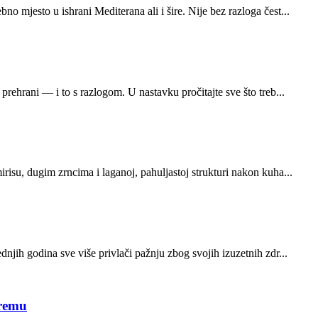
 mjesto u ishrani Mediterana ali i šire. Nije bez razloga čest...
prehrani — i to s razlogom. U nastavku pročitajte sve što treb...
risu, dugim zrncima i laganoj, pahuljastoj strukturi nakon kuha...
njih godina sve više privlači pažnju zbog svojih izuzetnih zdr...
premu