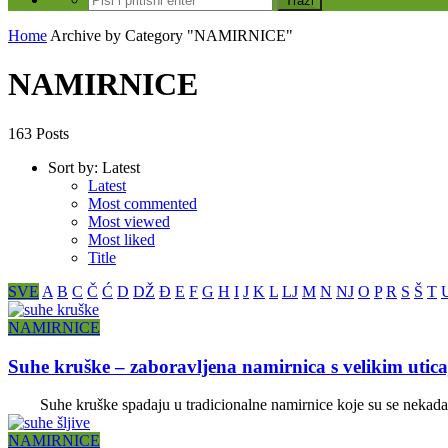
Home
Archive by Category "NAMIRNICE"
NAMIRNICE
163 Posts
Sort by:
Latest
Latest
Most commented
Most viewed
Most liked
Title
SVE
A
B
C
Č
Ć
D
DŽ
Đ
E
F
G
H
I
J
K
L
LJ
M
N
NJ
O
P
R
S
Š
T
NAMIRNICE
Suhe kruške – zaboravljena namirnica s velikim utic
Suhe kruške spadaju u tradicionalne namirnice koje su se nekada r
NAMIRNICE