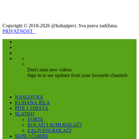
Copyright © 2018-2026 @kuhajipeci. Sva prava zadržana.
PRIVATNOST
Don't miss new videos
Sign in to see updates from your favourite channels
NASLOVNA
KUHANA JELA
PITE I TIJESTA
SLATKO
TORTE
ROLATI I SUHI KOLAČI
ZALIVENI KOLAČI
SUPE I ČORBE