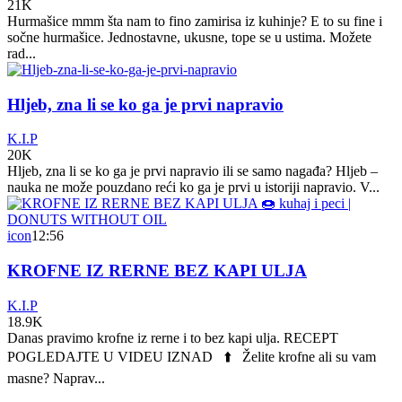
21K
Hurmašice mmm šta nam to fino zamirisa iz kuhinje? E to su fine i
sočne hurmašice. Jednostavne, ukusne, tope se u ustima. Možete
rad...
Hljeb, zna li se ko ga je prvi napravio
K.I.P
20K
Hljeb, zna li se ko ga je prvi napravio ili se samo nagađa? Hljeb –
nauka ne može pouzdano reći ko ga je prvi u istoriji napravio. V...
icon
12:56
KROFNE IZ RERNE BEZ KAPI ULJA
K.I.P
18.9K
Danas pravimo krofne iz rerne i to bez kapi ulja. RECEPT
POGLEDAJTE U VIDEU IZNAD ⬆️ Želite krofne ali su vam
masne? Naprav...