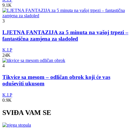
9.1K
3
LJETNA FANTAZIJA za 5 minuta na vašoj trpezi –
fantastična zamjena za sladoled
K.I.P
24K
4
Tikvice sa mesom – odličan obrok koji će vas
oduševiti ukusom
K.I.P
0.9K
SVIĐA VAM SE