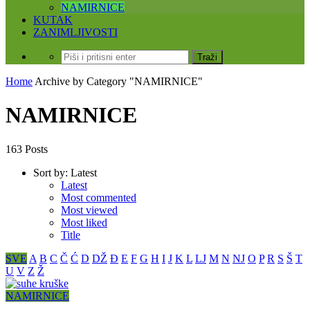
NAMIRNICE
KUTAK
ZANIMLJIVOSTI
Home
Archive by Category "NAMIRNICE"
NAMIRNICE
163 Posts
Sort by:
Latest
Latest
Most commented
Most viewed
Most liked
Title
SVE
A
B
C
Č
Ć
D
DŽ
Đ
E
F
G
H
I
J
K
L
LJ
M
N
NJ
O
P
R
S
Š
T
U
V
Z
Ž
NAMIRNICE