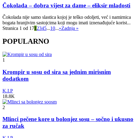
Čokolada – dobra vijest za dame – eliksir mladosti
Čokolada nije samo slastica kojoj je teško odoljeti, već i namirnica
bogata hranjivim sastojcima koji mogu imati iznenađujuće korist...
Stranica 1 od 17
1
2
3
4
5
...
10
...
»
Zadnja »
POPULARNO
1
Krompir u sosu od sira sa jednim mirisnim
dodatkom
K.I.P
18.8K
2
Mlinci pečene kore u bolonjez sosu – sočno i ukusno
za ručak
K.I.P