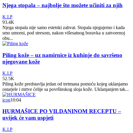
Njega stopala – najbolje što možete učiniti za njih
K.I.P
93.4K
Njega stopala nije samo estetski zahvat. Stopala njegujemo i kada
smo umorni, pod stresom, nakon višesatnog boravka u zatvorenoj
obu...
Piling kože – uz namirnice iz kuhinje do savršeno
njegovane kože
K.I.P
52.5K
Piling kože predstavlja jedan od tretmana pomoću kojeg uklanjamo
ostarjele i mrtve ćelije sa površinskog sloja kože. Uklanjanjem tak...
icon
10:04
HURMAŠICE PO VILDANINOM RECEPTU –
uvijek će vam uspjeti
K.I.P