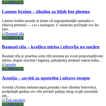
NAMIRNICE
Laneno brašno – idealno za hljeb bez glutena
Laneno brašno postalo je jedan od najpopularnijih sastojaka u
zdravoj prehrani — i to s razlogom. U nastavku pročitajte sve što
treb...
NAMIRNICE
Basmati riža – kraljica mirisa i zdravlja na tanjiru
Basmati riža je posebna sorta riže poznata po svom prepoznatljivom
mirisu, dugim zrncima i laganoj, pahuljastoj strukturi nakon kuha...
NAMIRNICE
Aronija – savjeti za upotrebu i zdrave recepte
Aronija (Aronia melanocarpa),poznata i kao sibirska borovnica,
posljednjih godina sve više privlači pažnju zbog svojih izuzetnih
zdr...
NAMIRNICE