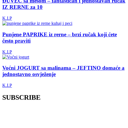
ĐUVEČ sa mesom – fantastičan i jednostavan ručak
IZ RERNE za 10
K.I.P
Punjene PAPRIKE iz rerne – brzi ručak koji ćete
često praviti
K.I.P
Voćni JOGURT sa malinama – JEFTINO domaće a
jednostavno osvježenje
K.I.P
SUBSCRIBE