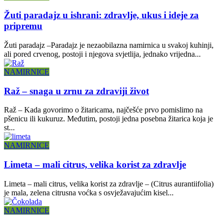
Žuti paradajz u ishrani: zdravlje, ukus i ideje za
pripremu
Žuti paradajz –Paradajz je nezaobilazna namirnica u svakoj kuhinji,
ali pored crvenog, postoji i njegova svjetlija, jednako vrijedna...
NAMIRNICE
Raž – snaga u zrnu za zdraviji život
Raž – Kada govorimo o žitaricama, najčešće prvo pomislimo na
pšenicu ili kukuruz. Međutim, postoji jedna posebna žitarica koja je
st...
NAMIRNICE
Limeta – mali citrus, velika korist za zdravlje
Limeta – mali citrus, velika korist za zdravlje – (Citrus aurantiifolia)
je mala, zelena citrusna voćka s osvježavajućim kisel...
NAMIRNICE