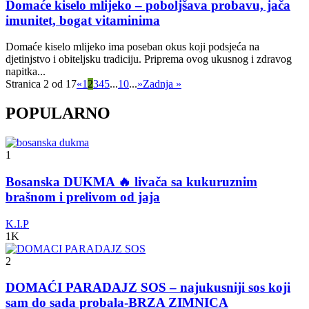
Domaće kiselo mlijeko – poboljšava probavu, jača
imunitet, bogat vitaminima
Domaće kiselo mlijeko ima poseban okus koji podsjeća na
djetinjstvo i obiteljsku tradiciju. Priprema ovog ukusnog i zdravog
napitka...
Stranica 2 od 17
«
1
2
3
4
5
...
10
...
»
Zadnja »
POPULARNO
1
Bosanska DUKMA 🔥 livača sa kukuruznim
brašnom i prelivom od jaja
K.I.P
1K
2
DOMAĆI PARADAJZ SOS – najukusniji sos koji
sam do sada probala-BRZA ZIMNICA