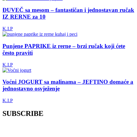
ĐUVEČ sa mesom – fantastičan i jednostavan ručak
IZ RERNE za 10
K.I.P
Punjene PAPRIKE iz rerne – brzi ručak koji ćete
često praviti
K.I.P
Voćni JOGURT sa malinama – JEFTINO domaće a
jednostavno osvježenje
K.I.P
SUBSCRIBE