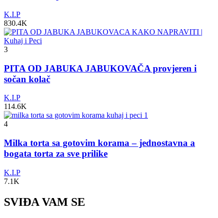
K.I.P
830.4K
3
PITA OD JABUKA JABUKOVAČA provjeren i
sočan kolač
K.I.P
114.6K
4
Milka torta sa gotovim korama – jednostavna a
bogata torta za sve prilike
K.I.P
7.1K
SVIĐA VAM SE