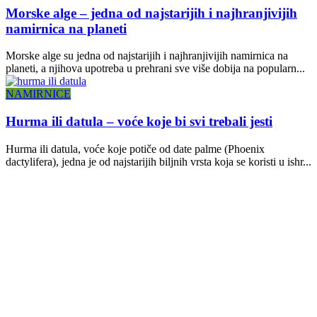
Morske alge – jedna od najstarijih i najhranjivijih
namirnica na planeti
Morske alge su jedna od najstarijih i najhranjivijih namirnica na
planeti, a njihova upotreba u prehrani sve više dobija na popularn...
NAMIRNICE
Hurma ili datula – voće koje bi svi trebali jesti
Hurma ili datula, voće koje potiče od date palme (Phoenix
dactylifera), jedna je od najstarijih biljnih vrsta koja se koristi u ishr...