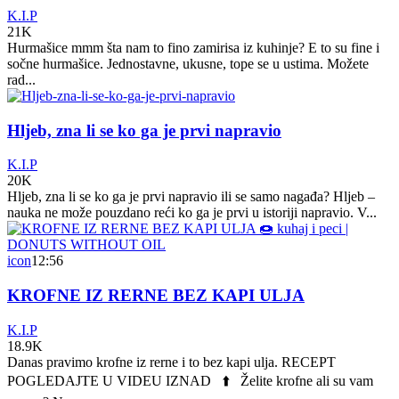
K.I.P
21K
Hurmašice mmm šta nam to fino zamirisa iz kuhinje? E to su fine i
sočne hurmašice. Jednostavne, ukusne, tope se u ustima. Možete
rad...
Hljeb, zna li se ko ga je prvi napravio
K.I.P
20K
Hljeb, zna li se ko ga je prvi napravio ili se samo nagađa? Hljeb –
nauka ne može pouzdano reći ko ga je prvi u istoriji napravio. V...
icon
12:56
KROFNE IZ RERNE BEZ KAPI ULJA
K.I.P
18.9K
Danas pravimo krofne iz rerne i to bez kapi ulja. RECEPT
POGLEDAJTE U VIDEU IZNAD ⬆️ Želite krofne ali su vam