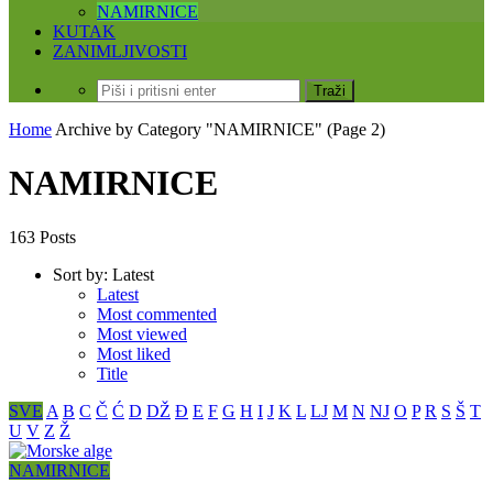
NAMIRNICE
KUTAK
ZANIMLJIVOSTI
Home
Archive by Category "NAMIRNICE"
(Page 2)
NAMIRNICE
163 Posts
Sort by:
Latest
Latest
Most commented
Most viewed
Most liked
Title
SVE
A
B
C
Č
Ć
D
DŽ
Đ
E
F
G
H
I
J
K
L
LJ
M
N
NJ
O
P
R
S
Š
T
U
V
Z
Ž
NAMIRNICE