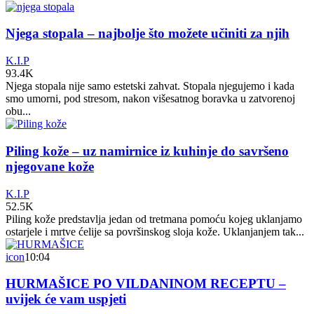
Njega stopala – najbolje što možete učiniti za njih
K.I.P
93.4K
Njega stopala nije samo estetski zahvat. Stopala njegujemo i kada
smo umorni, pod stresom, nakon višesatnog boravka u zatvorenoj
obu...
Piling kože – uz namirnice iz kuhinje do savršeno
njegovane kože
K.I.P
52.5K
Piling kože predstavlja jedan od tretmana pomoću kojeg uklanjamo
ostarjele i mrtve ćelije sa površinskog sloja kože. Uklanjanjem tak...
icon
10:04
HURMAŠICE PO VILDANINOM RECEPTU –
uvijek će vam uspjeti