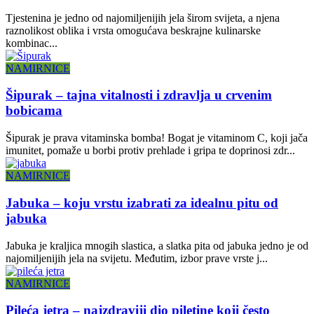
Tjestenina je jedno od najomiljenijih jela širom svijeta, a njena
raznolikost oblika i vrsta omogućava beskrajne kulinarske
kombinac...
NAMIRNICE
Šipurak – tajna vitalnosti i zdravlja u crvenim
bobicama
Šipurak je prava vitaminska bomba! Bogat je vitaminom C, koji jača
imunitet, pomaže u borbi protiv prehlade i gripa te doprinosi zdr...
NAMIRNICE
Jabuka – koju vrstu izabrati za idealnu pitu od
jabuka
Jabuka je kraljica mnogih slastica, a slatka pita od jabuka jedno je od
najomiljenijih jela na svijetu. Međutim, izbor prave vrste j...
NAMIRNICE
Pileća jetra – najzdraviji dio piletine koji često