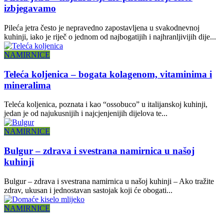
izbjegavamo
Pileća jetra često je nepravedno zapostavljena u svakodnevnoj
kuhinji, iako je riječ o jednom od najbogatijih i najhranljivijih dije...
NAMIRNICE
Teleća koljenica – bogata kolagenom, vitaminima i
mineralima
Teleća koljenica, poznata i kao “ossobuco” u italijanskoj kuhinji,
jedan je od najukusnijih i najcjenjenijih dijelova te...
NAMIRNICE
Bulgur – zdrava i svestrana namirnica u našoj
kuhinji
Bulgur – zdrava i svestrana namirnica u našoj kuhinji – Ako tražite
zdrav, ukusan i jednostavan sastojak koji će obogati...
NAMIRNICE