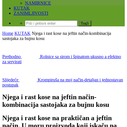
NAMIRNICE
KUTAK
ZANIMLJIVOSTI
Home
KUTAK
Njega i rast kose na jeftin način-kombinacija
sastojaka za bujnu kosu
Prethodno
Rolnice sa sirom i špinatom ukusno a efektno
za servirati
Slijedeće
Krompiruša na moj način-detaljan i jednostavan
postupak
Njega i rast kose na jeftin način-
kombinacija sastojaka za bujnu kosu
Njega i rast kose na praktičan a jeftin
način. U moru proizvoda koji iskaču na