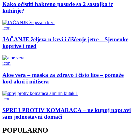
Kako očistiti bakreno posuđe sa 2 sastojka iz
kuhinje?
icon
JAČANJE željeza u krvi i čišćenje jetre – Sjemenke
koprive i med
icon
Aloe vera – maska za zdravo i čisto lice – pomaže
kod akni i mitisera
icon
SPREJ PROTIV KOMARACA – ne kupuj napravi
sam jednostavni domaći
POPULARNO