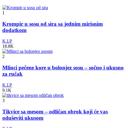
1
Krompir u sosu od sira sa jednim mirisnim
dodatkom
K.I.P
18.8K
2
Mlinci pečene kore u bolonjez sosu – sočno i ukusno
za ručak
K.I.P
9.1K
3
Tikvice sa mesom – odličan obrok koji će vas
oduševiti ukusom