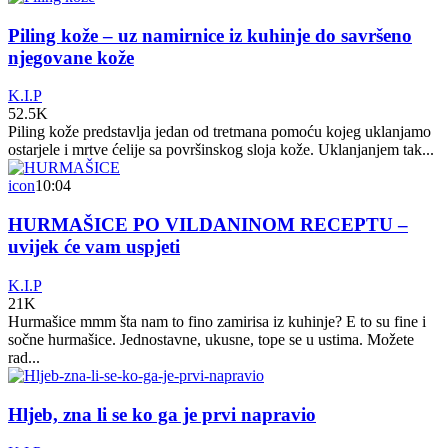
Piling kože – uz namirnice iz kuhinje do savršeno
njegovane kože
K.I.P
52.5K
Piling kože predstavlja jedan od tretmana pomoću kojeg uklanjamo
ostarjele i mrtve ćelije sa površinskog sloja kože. Uklanjanjem tak...
icon
10:04
HURMAŠICE PO VILDANINOM RECEPTU –
uvijek će vam uspjeti
K.I.P
21K
Hurmašice mmm šta nam to fino zamirisa iz kuhinje? E to su fine i
sočne hurmašice. Jednostavne, ukusne, tope se u ustima. Možete
rad...
Hljeb, zna li se ko ga je prvi napravio