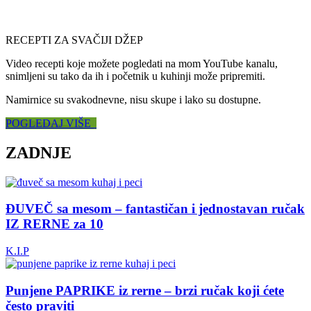
RECEPTI ZA SVAČIJI DŽEP
Video recepti koje možete pogledati na mom YouTube kanalu,
snimljeni su tako da ih i početnik u kuhinji može pripremiti.
Namirnice su svakodnevne, nisu skupe i lako su dostupne.
POGLEDAJ VIŠE
ZADNJE
ĐUVEČ sa mesom – fantastičan i jednostavan ručak
IZ RERNE za 10
K.I.P
Punjene PAPRIKE iz rerne – brzi ručak koji ćete
često praviti