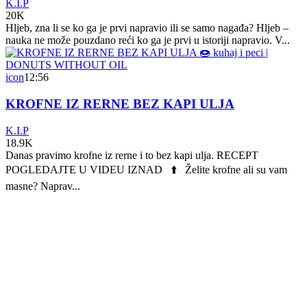
K.I.P
20K
Hljeb, zna li se ko ga je prvi napravio ili se samo nagađa? Hljeb –
nauka ne može pouzdano reći ko ga je prvi u istoriji napravio. V...
icon
12:56
KROFNE IZ RERNE BEZ KAPI ULJA
K.I.P
18.9K
Danas pravimo krofne iz rerne i to bez kapi ulja. RECEPT
POGLEDAJTE U VIDEU IZNAD ⬆️ Želite krofne ali su vam
masne? Naprav...