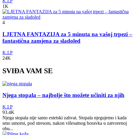
K.I.P
1K
4
LJETNA FANTAZIJA za 5 minuta na vašoj trpezi –
fantastična zamjena za sladoled
K.I.P
24K
SVIĐA VAM SE
Njega stopala – najbolje što možete učiniti za njih
K.I.P
93.4K
Njega stopala nije samo estetski zahvat. Stopala njegujemo i kada
smo umorni, pod stresom, nakon višesatnog boravka u zatvorenoj
obu...