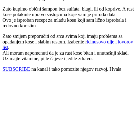
Zato kupimo obični šampon bez sulfata, blagi, ili od koprive. A rast
kose potaknite upravo sastojcima koje vam je priroda dala.
Ovo je isproban recept za mladu kosu koji sam lično isprobala i
redovno koristim.
Zato smijem preporučiti od srca svima koji imaju problema sa
opadanjem kose i slabim rastom. Izaberite r
icinusovo ulje i lovorov
list
.
Ali moram napomenuti da je za rast kose bitan i unutrašnji sklad.
Uzimajte vitamine, pijte čajeve i jedite zdravo.
SUBSCRIBE
na kanal i tako pomozite njegov razvoj. Hvala