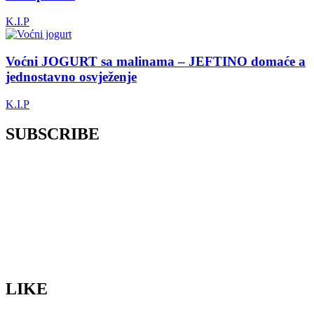
K.I.P
Voćni JOGURT sa malinama – JEFTINO domaće a
jednostavno osvježenje
K.I.P
SUBSCRIBE
LIKE