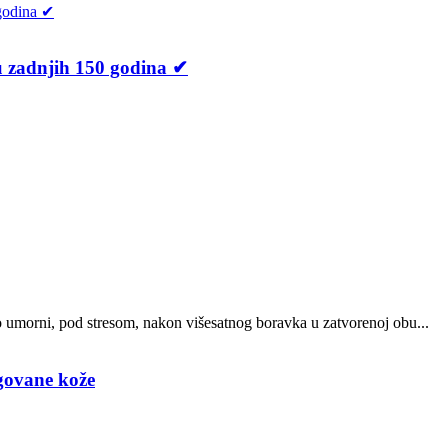
 u zadnjih 150 godina ✔
o umorni, pod stresom, nakon višesatnog boravka u zatvorenoj obu...
egovane kože