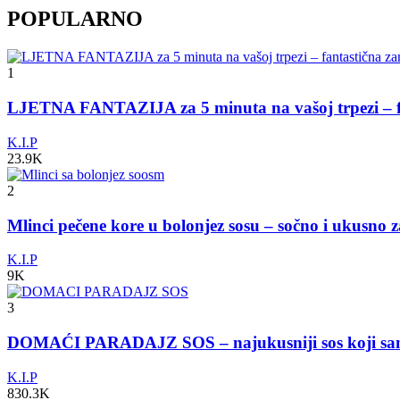
POPULARNO
1
LJETNA FANTAZIJA za 5 minuta na vašoj trpezi – fa
K.I.P
23.9K
2
Mlinci pečene kore u bolonjez sosu – sočno i ukusno 
K.I.P
9K
3
DOMAĆI PARADAJZ SOS – najukusniji sos koji s
K.I.P
830.3K