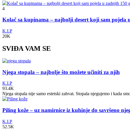
4
Kolač sa kupinama – najbolji desert koji sam pojela
K.I.P
20K
SVIĐA VAM SE
Njega stopala – najbolje što možete učiniti za njih
K.I.P
93.4K
Njega stopala nije samo estetski zahvat. Stopala njegujemo i kada sm
Piling kože – uz namirnice iz kuhinje do savršeno nj
K.I.P
52.5K