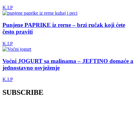
K.I.P
Punjene PAPRIKE iz rerne – brzi ručak koji ćete
često praviti
K.I.P
Voćni JOGURT sa malinama – JEFTINO domaće a
jednostavno osvježenje
K.I.P
SUBSCRIBE