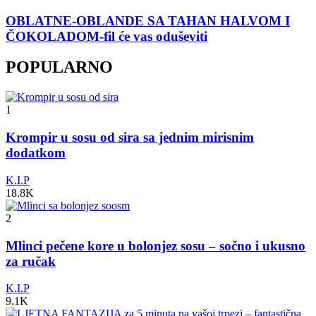
OBLATNE-OBLANDE SA TAHAN HALVOM I
ČOKOLADOM-fil će vas oduševiti
POPULARNO
1
Krompir u sosu od sira sa jednim mirisnim
dodatkom
K.I.P
18.8K
2
Mlinci pečene kore u bolonjez sosu – sočno i ukusno
za ručak
K.I.P
9.1K