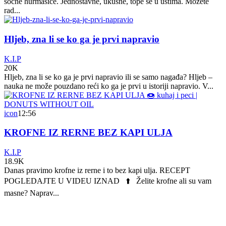
sočne hurmašice. Jednostavne, ukusne, tope se u ustima. Možete
rad...
Hljeb, zna li se ko ga je prvi napravio
K.I.P
20K
Hljeb, zna li se ko ga je prvi napravio ili se samo nagađa? Hljeb –
nauka ne može pouzdano reći ko ga je prvi u istoriji napravio. V...
icon
12:56
KROFNE IZ RERNE BEZ KAPI ULJA
K.I.P
18.9K
Danas pravimo krofne iz rerne i to bez kapi ulja. RECEPT
POGLEDAJTE U VIDEU IZNAD ⬆️ Želite krofne ali su vam
masne? Naprav...