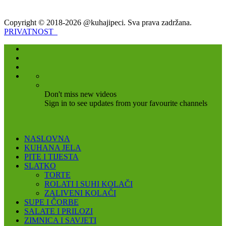
Copyright © 2018-2026 @kuhajipeci. Sva prava zadržana.
PRIVATNOST
Don't miss new videos
Sign in to see updates from your favourite channels
NASLOVNA
KUHANA JELA
PITE I TIJESTA
SLATKO
TORTE
ROLATI I SUHI KOLAČI
ZALIVENI KOLAČI
SUPE I ČORBE
SALATE I PRILOZI
ZIMNICA I SAVJETI