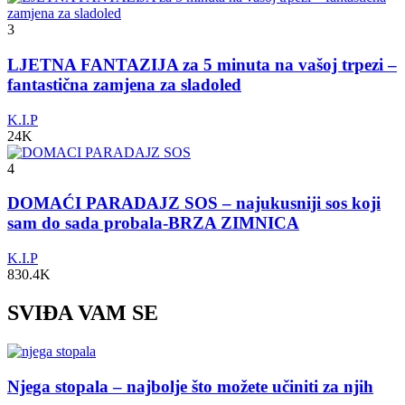
3
LJETNA FANTAZIJA za 5 minuta na vašoj trpezi –
fantastična zamjena za sladoled
K.I.P
24K
4
DOMAĆI PARADAJZ SOS – najukusniji sos koji
sam do sada probala-BRZA ZIMNICA
K.I.P
830.4K
SVIĐA VAM SE
Njega stopala – najbolje što možete učiniti za njih