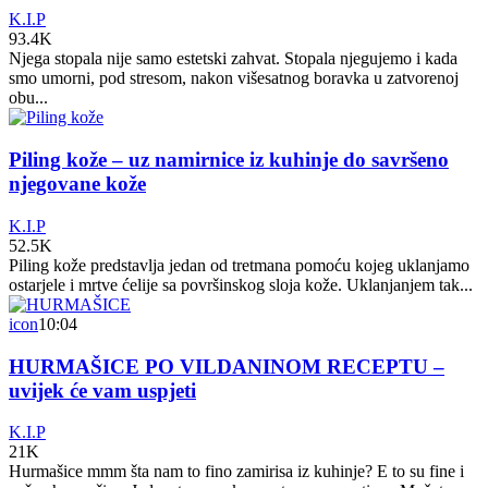
K.I.P
93.4K
Njega stopala nije samo estetski zahvat. Stopala njegujemo i kada
smo umorni, pod stresom, nakon višesatnog boravka u zatvorenoj
obu...
Piling kože – uz namirnice iz kuhinje do savršeno
njegovane kože
K.I.P
52.5K
Piling kože predstavlja jedan od tretmana pomoću kojeg uklanjamo
ostarjele i mrtve ćelije sa površinskog sloja kože. Uklanjanjem tak...
icon
10:04
HURMAŠICE PO VILDANINOM RECEPTU –
uvijek će vam uspjeti
K.I.P
21K
Hurmašice mmm šta nam to fino zamirisa iz kuhinje? E to su fine i